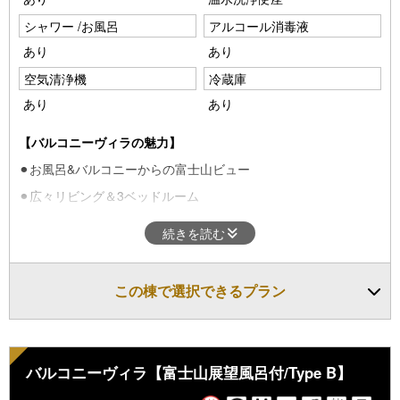
※本ページに掲載の写真はイメージです。実際のお部屋とは家具
シャワー /お風呂
アルコール消毒液
の仕様やレイアウトが異なる場合がございますので予めご了承く
あり
あり
ださい。
空気清浄機
冷蔵庫
あり
あり
【バルコニーヴィラの魅力】
⚫︎お風呂&バルコニーからの富士山ビュー
⚫︎広々リビング＆3ベッドルーム
最大8名まで宿泊可能
続きを読む
・
定員
：2～8名
・
ベッド
：シングルベッド4台 ダブルベッド1台 布団2組
この棟で選択できるプラン
■アメニティ・ドリンク■
タオル・バスタオル・バスローブ・シャンプー・リンス・ボディ
ソープ
バルコニーヴィラ【富士山展望風呂付/Type B】
歯ブラシ・スリッパ・ドライヤー