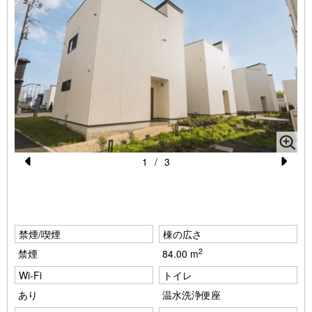
★チェックイン・チェックアウト★
チェックイン時間 15:00～20:00
チェックアウト時間 10:00
レイトチェックアウト(11:00まで) ￥3,300/室の追加料金をい
ただきます。
フロント営業時間は8:00-21:00、最終チェックイン時間は20:00
です。
到着が20:00以降の場合は、当日20:00までに必ずご連絡をお願
いいたします。
1
/
3
ご連絡がない場合はレイトチェックインの対応はいたしかねます
Pr
N
ので、予めご了承ください。
e
e
vi
xt
※ペット不可
禁煙/喫煙
棟の広さ
o
※富士山の眺望は、お部屋の場所や角度により表情が異なりま
2
禁煙
84.00 m
u
す。
Wi-Fi
トイレ
s
※本ページに掲載の写真はイメージです。実際のお部屋とは家具
あり
温水洗浄便座
の仕様やレイアウトが異なる場合がございますので予めご了承く
ださい。