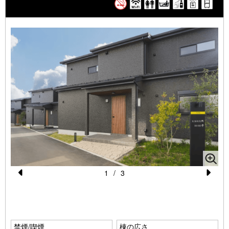
水・ドリップコーヒー・ティーバッグ（お茶・紅茶）
★チェックイン・チェックアウト★
チェックイン時間 15:00～20:00
チェックアウト時間 10:00
レイトチェックアウト(11:00まで) ￥3,300/室の追加料金をい
ただきます。
フロント営業時間は8:00-21:00、最終チェックイン時間は20:00
です。
到着が20:00以降の場合は、当日20:00までに必ずご連絡をお願
いいたします。
ご連絡がない場合はレイトチェックインの対応はいたしかねます
1
/
3
ので、予めご了承ください。
Pr
N
e
e
※ペット不可
vi
xt
※富士山の眺望は、お部屋の場所や角度により表情が異なりま
禁煙/喫煙
棟の広さ