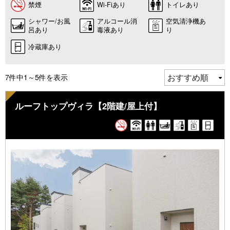
禁煙
Wi-Fiあり
トイレあり
シャワー/お風
アルコール消
空気清浄機あ
呂あり
毒液あり
り
冷蔵庫あり
7件中1～5件を表示
ルーフトップヴィラ【2階建/屋上付】