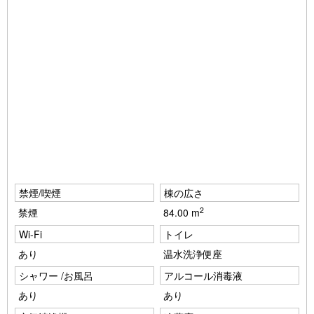
o
u
※ペット不可
s
※富士山の眺望は、お部屋の場所や角度により表情が異なりま
す。
※本ページに掲載の写真はイメージです。実際のお部屋とは家具
の仕様やレイアウトが異なる場合がございますので予めご了承く
ださい。
禁煙/喫煙
棟の広さ
2
禁煙
84.00 m
Wi-Fi
トイレ
あり
温水洗浄便座
シャワー /お風呂
アルコール消毒液
あり
あり