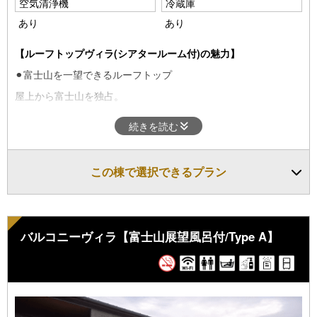
空気清浄機
冷蔵庫
あり
あり
【ルーフトップヴィラ(シアタールーム付)の魅力】
⚫︎富士山を一望できるルーフトップ
屋上から富士山を独占。
⚫︎プライベートシアタールーム
続きを読む
2Fリビングには大画面シアタールーム。
動画や映画を大画面のスクリーンで楽しめます。
この棟で選択できるプラン
・定員：1～4名
・ベッド：シングルベッド4台
バルコニーヴィラ【富士山展望風呂付/Type A】
■アメニティ・ドリンク■
タオル・バスタオル・バスローブ・シャンプー・リンス・ボディ
ソープ
歯ブラシ・スリッパ・ドライヤー