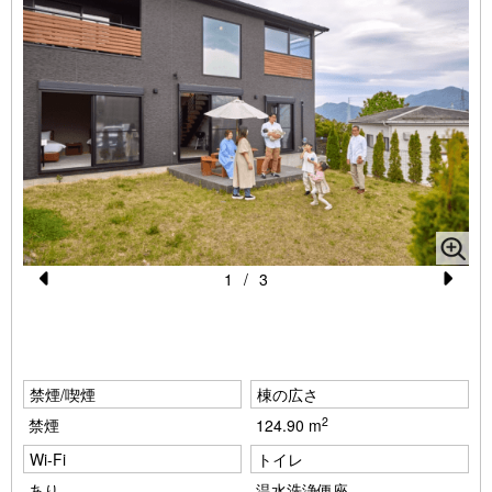
水・ドリップコーヒー・ティーバッグ（お茶・紅茶）
★チェックイン・チェックアウト★
チェックイン時間 15:00～20:00
チェックアウト時間 10:00
レイトチェックアウト(11:00まで) ￥3,300/室の追加料金をい
ただきます。
フロント営業時間は8:00-21:00、最終チェックイン時間は20:00
です。
1
/
3
到着が20:00以降の場合は、当日20:00までに必ずご連絡をお願
Pr
N
いいたします。
e
e
ご連絡がない場合はレイトチェックインの対応はいたしかねます
ので、予めご了承ください。
vi
xt
禁煙/喫煙
棟の広さ
o
2
禁煙
124.90 m
※ペット不可
u
※富士山の眺望は、お部屋の場所や角度により表情が異なりま
Wi-Fi
トイレ
s
す。
あり
温水洗浄便座