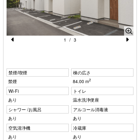
1
/
3
Pr
N
e
e
vi
xt
禁煙/喫煙
棟の広さ
o
2
禁煙
84.00 m
u
Wi-Fi
トイレ
s
あり
温水洗浄便座
シャワー /お風呂
アルコール消毒液
あり
あり
空気清浄機
冷蔵庫
あり
あり