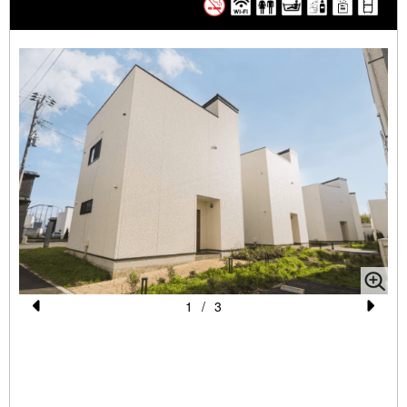
タオル・バスタオル・バスローブ・シャンプー・リンス・ボディ
ソープ
歯ブラシ・スリッパ・ドライヤー
水・ドリップコーヒー・ティーバッグ（お茶・紅茶）
★チェックイン・チェックアウト★
チェックイン時間 15:00～20:00
チェックアウト時間 10:00
レイトチェックアウト(11:00まで) ￥3,300/室の追加料金をい
ただきます。
フロント営業時間は8:00-21:00、最終チェックイン時間は20:00
です。
1
/
3
到着が20:00以降の場合は、当日20:00までに必ずご連絡をお願
Pr
N
いいたします。
e
e
ご連絡がない場合はレイトチェックインの対応はいたしかねます
vi
xt
ので、予めご了承ください。