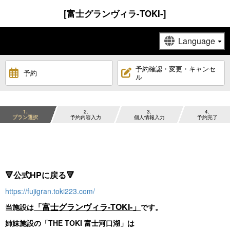
[富士グランヴィラ-TOKI-]
予約確認・変更・キャンセ
予約
ル
1
2
3
4
プラン選択
予約内容入力
個人情報入力
予約完了
🔻公式HPに戻る🔻
https://fujigran.toki223.com/
「富士グランヴィラ-TOKI-」
当施設は
です。
姉妹施設の「THE TOKI 富士河口湖」は