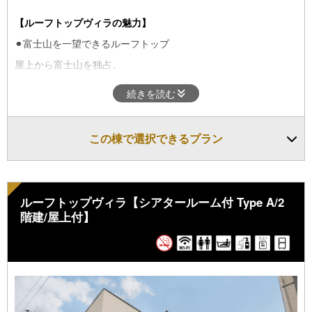
【ルーフトップヴィラの魅力】
⚫︎富士山を一望できるルーフトップ
屋上から富士山を独占。
⚫︎1階と2階で分かれた設計
続きを読む
それぞれに寝室・キッチン・お風呂・トイレがあるため、ご友
人・カップル同士でも気を遣わずリラックス。
この棟で選択できるプラン
・
定員
：1～4名
・
ベッド
：シングルベッド2台 ダブルベッド1台
ルーフトップヴィラ【シアタールーム付 Type A/2
■アメニティ・ドリンク■
階建/屋上付】
タオル・バスタオル・バスローブ・シャンプー・リンス・ボディ
ソープ
歯ブラシ・スリッパ・ドライヤー
水・ドリップコーヒー・ティーバッグ（お茶・紅茶）