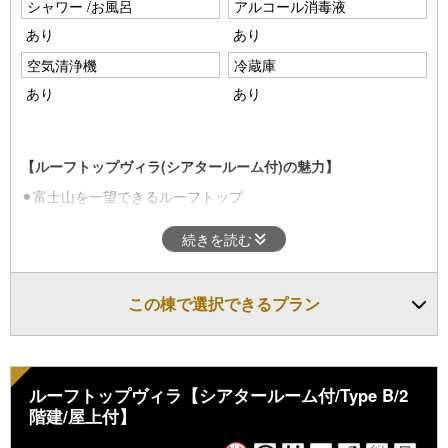
シャワー /お風呂
アルコール消毒液
あり
あり
空気清浄機
冷蔵庫
あり
あり
【ルーフトップヴィラ(シアタールーム付)の魅力】
⚫︎富士山を一望できるルーフトップ
屋上から富士山を独占。
続きを読む
⚫︎プライベートシアタールーム
2Fリビングには大画面シアタールーム。
この棟で選択できるプラン
動画や映画を大画面のスクリーンで楽しめます。
・定員：1～4名
・ベッド：シングルベッド2台 ダブルベッド1台
ルーフトップヴィラ【シアタールーム付/Type B/2
階建/屋上付】
■アメニティ・ドリンク■