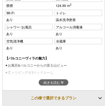
o
す。
2
禁煙
124.90 m
u
※本ページに掲載の写真はイメージです。実際のお部屋とは家具
の仕様やレイアウトが異なる場合がございますので予めご了承く
Wi-Fi
トイレ
s
ださい。
あり
温水洗浄便座
シャワー /お風呂
アルコール消毒液
あり
あり
空気清浄機
冷蔵庫
あり
あり
【バルコニーヴィラの魅力】
⚫︎お風呂&バルコニーからの富士山ビュー
⚫︎広々リビング＆3ベッドルーム
最大8名まで宿泊可能
続きを読む
・
定員
：2～8名
・
ベッド
：シングルベッド6台 布団2組
この棟で選択できるプラン