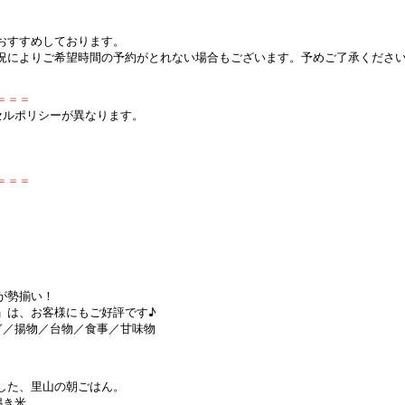
おすすめしております。
況によりご希望時間の予約がとれない場合もございます。予めご了承くださ
＝＝＝
セルポリシーが異なります。
＝＝＝
が勢揃い！
」は、お客様にもご好評です♪
ぎ／揚物／台物／食事／甘味物
した、里山の朝ごはん。
搗き米