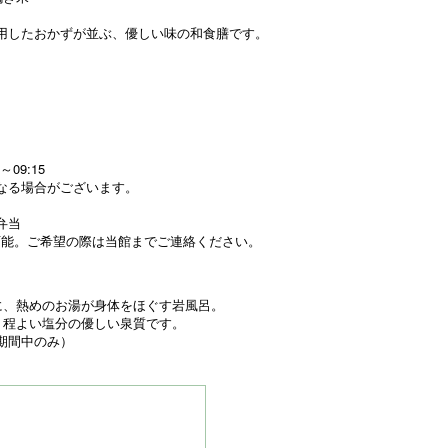
用したおかずが並ぶ、優しい味の和食膳です。
。
09:15
なる場合がございます。
弁当
更可能。ご希望の際は当館までご連絡ください。
に、熱めのお湯が身体をほぐす岩風呂。
。程よい塩分の優しい泉質です。
盆期間中のみ）