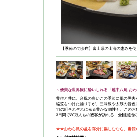
【季節の旬会席】富山県の山海の恵みを使
～優美な世界観に酔いしれる「越中八尾 お
豊作と共に、台風の多いこの季節に風の災害
編笠をつけた踊り手が、三味線や太鼓の音色
11の町それぞれに光る豊かな個性も、このお
3日間で20万人もの観客が訪れる、全国屈指
★★おわら風の盆を存分に楽しむなら、当館