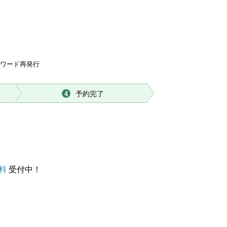
スワード再発行
予約完了
4
料
受付中！