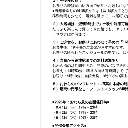
１）利便性抜群！
お祭りの際は富山駅方面で宿泊・お越しにな
●当館最寄りの笹津駅方面は【富山駅方面と別
移動時間も少なく、混雑を避けて、八尾町で
２）大浴場は「翌朝9時まで」一晩中利用可
たっぷり楽しんで帰ってきた後でも、ゆっく
（サウナは21時まで）
３）ご夕食を、お祭りにあわせて早めの「16
お食事後、19時頃のご出発がおすすめです。
お祭りの限られたスケジュールの中でも、ゆ
４）当館から笹津駅までの無料送迎あり
おわら風の盆期間中のみ、当館のバスで送迎
お迎え：14時53分～猪谷方面終電時間まで（
お送り：9時10分に当館出発→9時28分の高
５）おわらのパンフレット＋JR高山本線の時
６）期間中門限なし・フロントスタッフ24時
■2026年：おわら風の盆開催日時■
・9月1日（火）17時～23時
・9月2日（水）17時～23時
・9月3日（木）19時～23時
■開催会場アクセス■