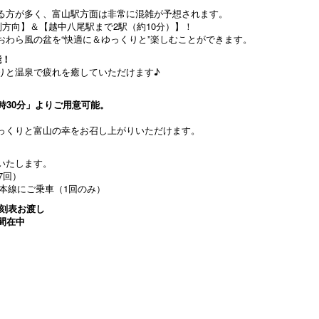
る方が多く、富山駅方面は非常に混雑が予想されます。
方向】＆【越中八尾駅まで2駅（約10分）】！
おわら風の盆を“快適に＆ゆっくりと”楽しむことができます。
能！
りと温泉で疲れを癒していただけます♪
時30分」よりご用意可能。
っくりと富山の幸をお召し上がりいただけます。
いたします。
7回）
山本線にご乗車（1回のみ）
刻表お渡し
間在中