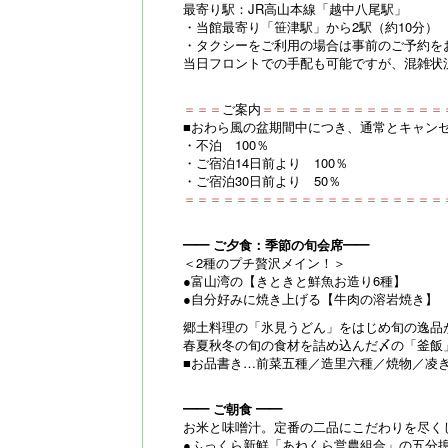
最寄り駅：JR高山本線「越中八尾駅」
・当館最寄り「笹津駅」から2駅（約10分）
・タクシーをご利用の場合は事前のご予約を
当日フロントでの手配も可能ですが、混雑状
＝＝＝
ご案内
＝＝＝＝＝＝＝＝＝＝＝＝＝＝
■おわら風の盆期間中につき、通常とキャン
・不泊 100％
・ご宿泊14日前より 100％
・ご宿泊30日前より 50％
＝＝＝＝＝＝＝＝＝＝＝＝＝＝＝＝＝＝＝＝
━━ ご夕食：季節の旬会席━━
＜2種のプチ贅沢メイン！＞
●富山湾の【きときと鮮魚お造り6種】
●自分好みに焼き上げる【牛肉の溶岩焼き】
郷土料理の「氷見うどん」をはじめ旬の逸品
春夏秋冬の旬の食材を詰め込んだ〆の「釜飯
■お品書き…前菜五種／造里六種／焼物／凌
━━ ご朝食 ━━
お米と味噌汁。定番の二品にこだわりを尽く
●ふっくら新鮮「あねくら営農組合」の五分