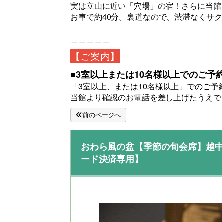
実は立山に近い「穴場」の宿！さらに当館
お車で約40分。裏道なので、渋滞なくサ
＿＿＿＿＿
【ご案内】
■
3室以上または10名様以上でのご予
「3室以上、または10名様以上」でのご予
当館より確認のお電話を差し上げたうえで
前のページへ
おわら風の盆【季節の旬会席】越中
ード決済専用】