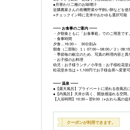
●月替わり二種のお味噌汁
近隣農家さんの有機野菜や平飼い卵などを使
※チェックイン時に玄米やおかゆも選択可能
━━ お食事のご案内 ━━
・夕朝食ともに「お食事処」でのご用意です
・食事時間
夕食…16:30～ 30分刻み
朝食（二部制）１）07:00～08:00／２）08:15～
・季節毎の献立のため、写真の料理内容と異
・お子様のお料理
幼児：お子様ランチ／小学生：お子様松花堂
松花堂弁当は＋1,100円でお子様会席へ変
━━ 温泉 ━━
●【露天風呂】プライベートに浸れる壺風呂
●【内風呂】天井が高く、開放感溢れる空間
【入浴時間】10:30～翌9:00（※おわら風の
クーポンが利用できます。