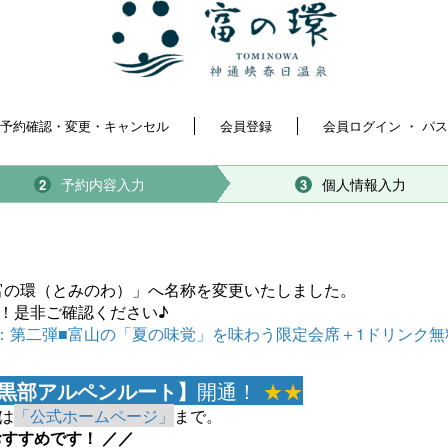
予約確認・変更・キャンセル
会員登録
会員ログイン ・ パ
予約内容入力
個人情報入力
2
3
「富の環（とみのわ）」へ名称を変更いたしました。
！是非ご確認ください♪
ン：第二弾■富山の「夏の味覚」を味わう限定会席＋1ドリンク無
黒部アルペンルート】
開通！
★★
は
「公式ホームページ」
まで。
すすめです！ ／／