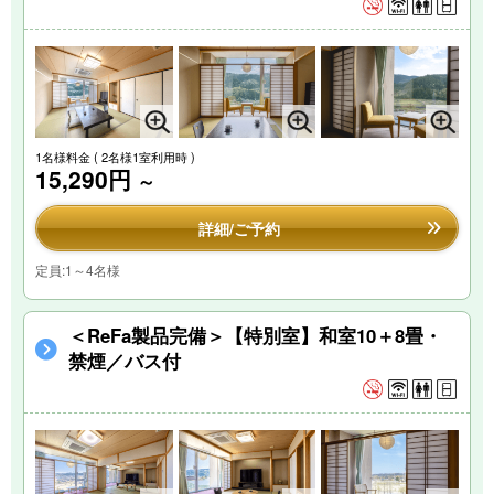
1名様料金
( 2名様1室利用時 )
15,290円
～
詳細/ご予約
定員:1～4名様
＜ReFa製品完備＞【特別室】和室10＋8畳・
禁煙／バス付