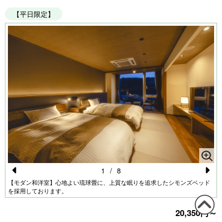
【平日限定】
れ
1
/
8
Pr
N
【モダン和洋室】心地よい琉球畳に、上質な眠りを追求したシモンズベッド
を採用しております。
e
e
vi
xt
20,350円～
この