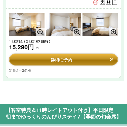
1名様料金
( 2名様1室利用時 )
15,290円
～
詳細/ご予約
定員:1～2名様
【客室特典＆11時レイトアウト付き】平日限定
朝までゆっくりのんびりステイ♪【季節の旬会席】