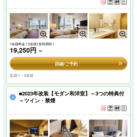
1名様料金
( 2名様1室利用時 )
19,250円
～
詳細/ご予約
定員:1～3名様
■2023年改装【モダン和洋室】～3つの特典付
～ツイン・禁煙