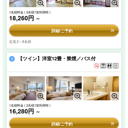
1名様料金
( 2名様1室利用時 )
18,260円
～
詳細/ご予約
定員:2～8名様
【ツイン】洋室12畳・禁煙／バス付
1名様料金
( 2名様1室利用時 )
16,280円
～
詳細/ご予約