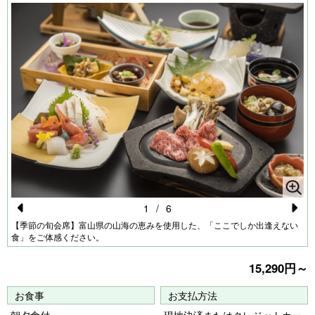
1
/
6
Pr
N
【季節の旬会席】富山県の山海の恵みを使用した、「ここでしか出逢えない
食」をご体感ください。
e
e
vi
xt
15,290円～
o
お食事
お支払方法
u
朝夕食付
現地決済またはクレジットカー