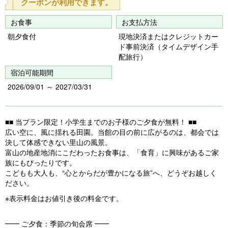
クーポンが利用できます。
o
u
お食事
お支払方法
s
朝夕食付
現地決済またはクレジットカー
ド事前決済（タイムデザイン手
配旅行）
宿泊可能期間
2026/09/01 ～ 2027/03/31
■■ 当プラン限定！小学生までのお子様のご夕食が無料！ ■■
広い空に、風に揺れる田園。当館の目の前に広がるのは、都会では
決して体感できない里山の風景。
富山の地産地消にこだわったお食事は、「食育」に興味があるご家
族にもぴったりです。
こどもも大人も、“心とからだが豊かになる旅”へ、どうぞお越しく
ださい。
※表示料金はお値引き後の料金です。
━━ ご夕食：季節の旬会席 ━━