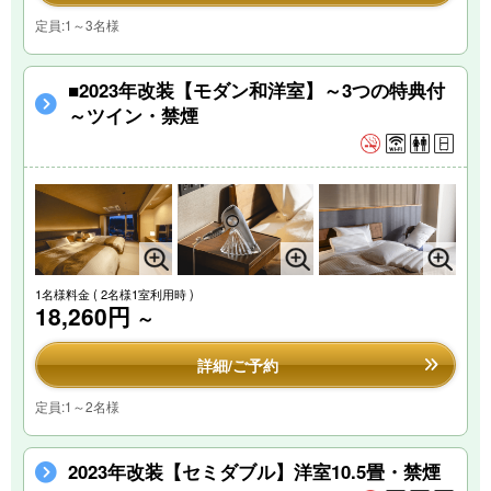
定員:1～3名様
■2023年改装【モダン和洋室】～3つの特典付
～ツイン・禁煙
1名様料金
( 2名様1室利用時 )
18,260円
～
詳細/ご予約
定員:1～2名様
2023年改装【セミダブル】洋室10.5畳・禁煙