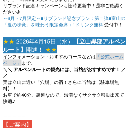
リブランド記念キャンペーンも随時更新中！是非ご確認く
ださい♪
～6月・7月限定～■リブランド記念プラン：第二弾■富山の
「夏の味覚」を味わう限定会席＋1ドリンク無料
受付中！
＿＿＿＿＿
★★
2026年4月15日（水）
【立山黒部アルペン
ルート】
開通！
★★
インフォメーション・おすすめコースなどは
「公式ホーム
ページ」
まで。
＼＼ アルペンルートの観光には、当館がおすすめです！ ／
／
実は立山に近い「穴場」の宿！さらに当館は【駐車場無
料】！
お車で約40分。裏道なので、渋滞なくサクサク移動出来て
快適♪
＿＿＿＿＿
【ご案内】