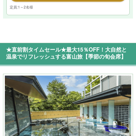
定員:1～2名様
★直前割タイムセール★最大15％OFF！大自然と
温泉でリフレッシュする富山旅【季節の旬会席】
ケ