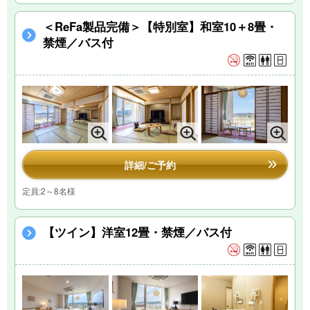
＜ReFa製品完備＞【特別室】和室10＋8畳・
禁煙／バス付
詳細/ご予約
定員:2～8名様
【ツイン】洋室12畳・禁煙／バス付