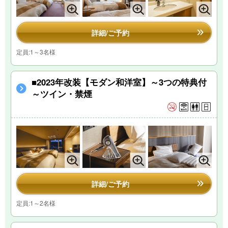
詳細/ご予約
定員:1～3名様
■2023年改装【モダン和洋室】～3つの特典付
～ツイン・禁煙
詳細/ご予約
定員:1～2名様