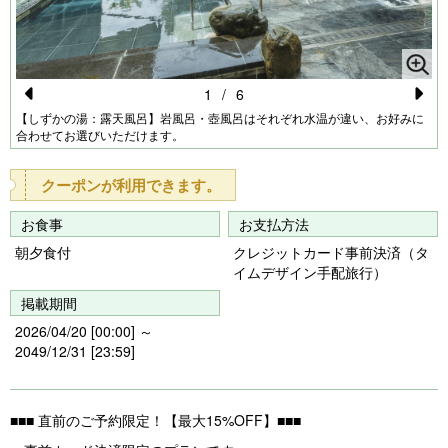
1
/
6
Pr
N
【しずかの湯：露天風呂】岩風呂・壺風呂はそれぞれ水温が違い、お好みに
合わせてお選びいただけます。
e
e
vi
xt
クーポンが利用できます。
o
お食事
お支払方法
u
朝夕食付
クレジットカード事前決済（タ
s
イムデザイン手配旅行）
掲載期間
2026/04/20 [00:00] ～
2049/12/31 [23:59]
■■■ 直前のご予約限定！【最大15%OFF】■■■