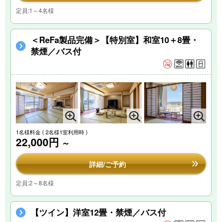
定員:1～4名様
＜ReFa製品完備＞【特別室】和室10＋8畳・
禁煙／バス付
1名様料金
( 2名様1室利用時 )
22,000円
～
詳細/ご予約
定員:2～8名様
【ツイン】洋室12畳・禁煙／バス付