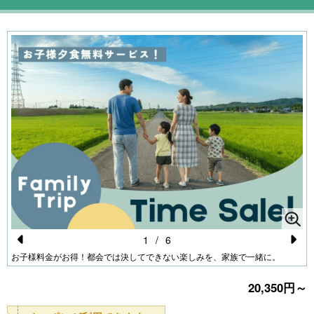
ケ
1
/
6
Pr
N
お子様料金がお得！都会では決してできない楽しみを、家族で一緒に。
e
e
20,350円～
vi
xt