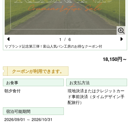
1
/
6
Pr
N
リブランド記念第三弾！富山人気パン工房のお得なクーポン付
e
e
18,150円～
vi
xt
クーポンが利用できます。
o
u
お食事
お支払方法
s
朝夕食付
現地決済またはクレジットカー
ド事前決済（タイムデザイン手
配旅行）
宿泊可能期間
2026/09/01 ～ 2026/10/31