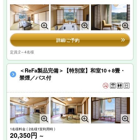
詳細/ご予約
定員:2～4名様
＜ReFa製品完備＞【特別室】和室10＋8畳・
禁煙／バス付
1名様料金
( 2名様1室利用時 )
20,350円
～