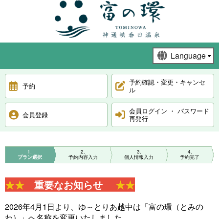
予約確認・変更・キャンセ
予約
ル
会員ログイン ・ パスワード
会員登録
再発行
1
2
3
4
プラン選択
予約内容入力
個人情報入力
予約完了
★★
重要なお知らせ
★★
2026年4月1日より、ゆ～とりあ越中は「富の環（とみの
わ）」へ名称を変更いたしました。