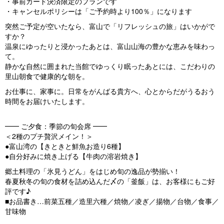
・事前カード決済限定のプランです
・キャンセルポリシーは「ご予約時より100％」になります
突然ご予定が空いたなら、富山で「リフレッシュの旅」はいかがで
すか？
温泉にゆったりと浸かったあとは、富山山海の豊かな恵みを味わっ
て。
静かな自然に囲まれた当館でゆっくり眠ったあとには、こだわりの
里山朝食で健康的な朝を。
お仕事に、家事に。日常をがんばる貴方へ、心とからだがうるおう
時間をお届けいたします。
━━ ご夕食：季節の旬会席 ━━
＜2種のプチ贅沢メイン！＞
●富山湾の【きときと鮮魚お造り6種】
●自分好みに焼き上げる【牛肉の溶岩焼き】
郷土料理の「氷見うどん」をはじめ旬の逸品が勢揃い！
春夏秋冬の旬の食材を詰め込んだ〆の「釜飯」は、お客様にもご好
評です♪
■お品書き…前菜五種／造里六種／焼物／凌ぎ／揚物／台物／食事／
甘味物