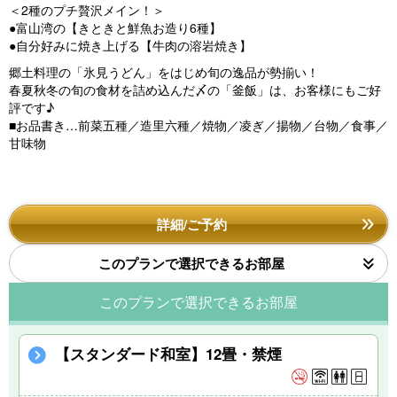
＜2種のプチ贅沢メイン！＞
●富山湾の【きときと鮮魚お造り6種】
●自分好みに焼き上げる【牛肉の溶岩焼き】
郷土料理の「氷見うどん」をはじめ旬の逸品が勢揃い！
春夏秋冬の旬の食材を詰め込んだ〆の「釜飯」は、お客様にもご好
評です♪
■お品書き…前菜五種／造里六種／焼物／凌ぎ／揚物／台物／食事／
甘味物
詳細/ご予約
このプランで選択できるお部屋
このプランで選択できるお部屋
【スタンダード和室】12畳・禁煙