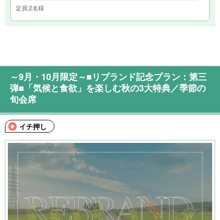
定員:2名様
～9月・10月限定～■リブランド記念プラン：第三
弾■「気候と食欲」を楽しむ秋の3大特典／季節の
旬会席
イチ押し