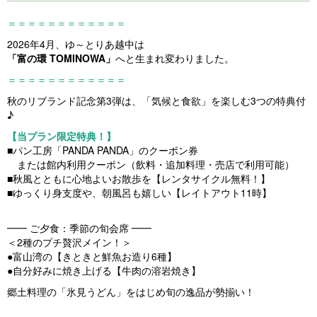
＝＝＝＝＝＝＝＝＝＝＝＝
2026年4月、ゆ～とりあ越中は
「富の環 TOMINOWA」
へと生まれ変わりました。
＝＝＝＝＝＝＝＝＝＝＝＝
秋のリブランド記念第3弾は、「気候と食欲」を楽しむ3つの特典付
♪
【当プラン限定特典！】
■パン工房「PANDA PANDA」のクーポン券
または館内利用クーポン（飲料・追加料理・売店で利用可能）
■秋風とともに心地よいお散歩を【レンタサイクル無料！】
■ゆっくり身支度や、朝風呂も嬉しい【レイトアウト11時】
━━ ご夕食：季節の旬会席 ━━
＜2種のプチ贅沢メイン！＞
●富山湾の【きときと鮮魚お造り6種】
●自分好みに焼き上げる【牛肉の溶岩焼き】
郷土料理の「氷見うどん」をはじめ旬の逸品が勢揃い！