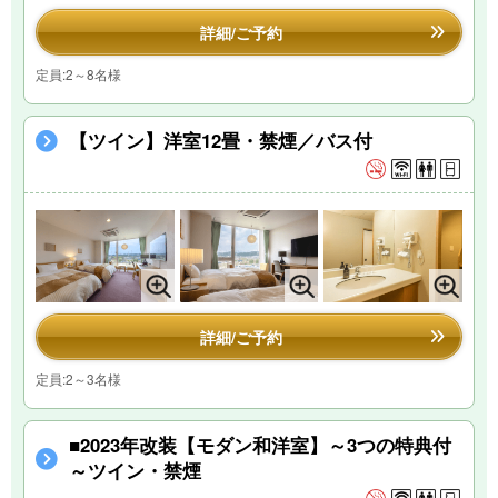
詳細/ご予約
定員:2～8名様
【ツイン】洋室12畳・禁煙／バス付
詳細/ご予約
定員:2～3名様
■2023年改装【モダン和洋室】～3つの特典付
～ツイン・禁煙