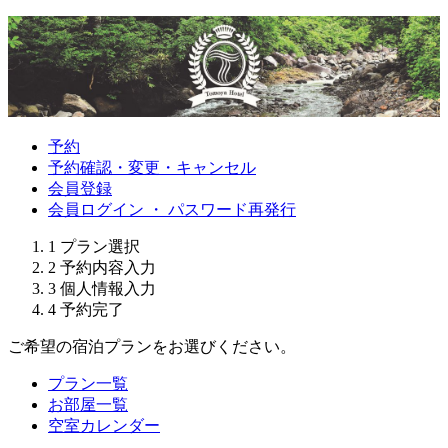
予約
予約確認・変更・キャンセル
会員登録
会員ログイン ・ パスワード再発行
1
プラン選択
2
予約内容入力
3
個人情報入力
4
予約完了
ご希望の宿泊プランをお選びください。
プラン一覧
お部屋一覧
空室カレンダー