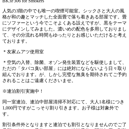
BK3F306 for Smokers
人気の3階の中でも唯一の喫煙可能室。シックさと大人の風
格が和の趣とマッチした全面畳で落ち着きある部屋です。畳
にソファーという今でこそよくある設えですが、黒をテーマ
にデザインしてみました。濃いめの配色を多用しておりまし
て、その分流れる時間もゆったりとお感じいただけると考え
ております。
＊友家ムアツ使用室
＊空気の入替、除菌、オゾン発生装置などを駆使しまして、
ただの「タバコ臭い部屋」には絶対にならないよう日々取り
組んでおります。が、しかし完璧な無臭を期待されてご予約
されることはご遠慮くださいませ。
※連泊割引実施中！
同一室連泊、連泊中部屋清掃不対応にて、大人1名様につき
1,000円ですがこっそり割り引きます。お子様は対象外で
す。
割引条件外となりますと連泊でも割引となりませんのでご了