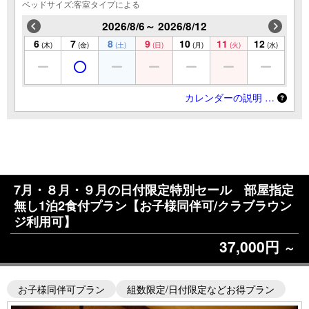
ベッドサイズ:客室タイプによる
2026/8/6～ 2026/8/12
6
7
8
9
10
11
12
(木)
(金)
(土)
(日)
(月)
(火)
(水)
カレンダーの説明 …
7月・８月・９月の日付限定特別セール 部屋指定
無し1泊2食付プラン【お子様同伴可/クラブラウン
ジ利用可】
37,000円
～
お子様同伴可プラン
組数限定/日付限定などお得プラン