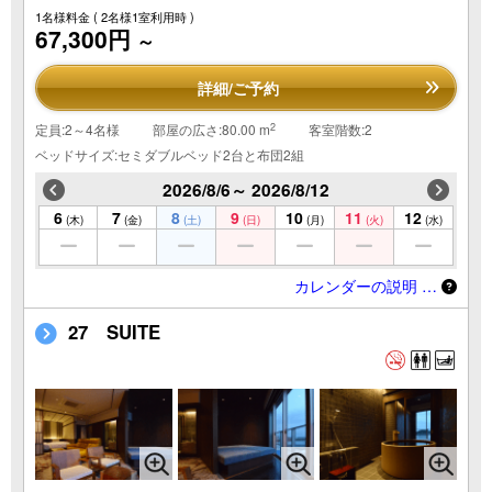
1名様料金
( 2名様1室利用時 )
67,300円
～
詳細/ご予約
2
定員:2～4名様
部屋の広さ:80.00 m
客室階数:2
ベッドサイズ:セミダブルベッド2台と布団2組
2026/8/6～ 2026/8/12
6
7
8
9
10
11
12
(木)
(金)
(土)
(日)
(月)
(火)
(水)
カレンダーの説明 …
27 SUITE