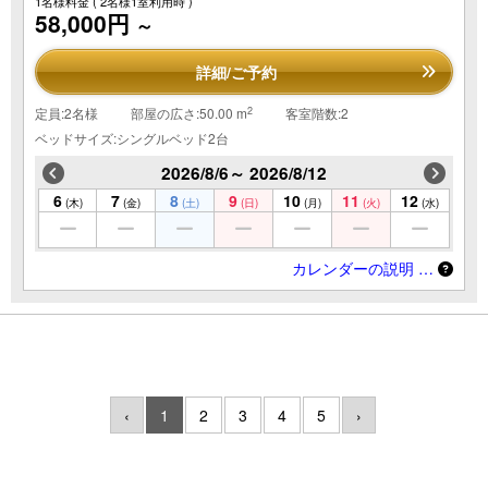
1名様料金
( 2名様1室利用時 )
58,000円
～
詳細/ご予約
2
定員:2名様
部屋の広さ:50.00 m
客室階数:2
ベッドサイズ:シングルベッド2台
2026/8/6～ 2026/8/12
6
7
8
9
10
11
12
(木)
(金)
(土)
(日)
(月)
(火)
(水)
カレンダーの説明 …
‹
1
2
3
4
5
›