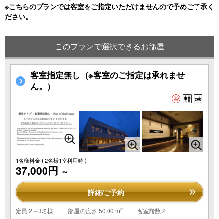
※こちらのプランでは客室をご指定いただけませんので予めご了承く
ださい。
このプランで選択できるお部屋
客室指定無し（※客室のご指定は承れませ
ん。）
1名様料金
( 2名様1室利用時 )
37,000円
～
詳細/ご予約
2
定員:2～3名様
部屋の広さ:50.00 m
客室階数:2