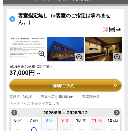
客室指定無し（※客室のご指定は承れませ
ん。）
1名様料金
( 2名様1室利用時 )
37,000円
～
詳細/ご予約
2
定員:2～3名様
部屋の広さ:50.00 m
客室階数:2
ベッドサイズ:客室タイプによる
2026/8/6～ 2026/8/12
6
7
8
9
10
11
12
(木)
(金)
(土)
(日)
(月)
(火)
(水)