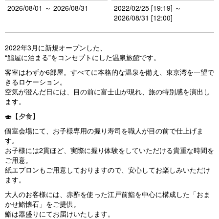
2026/08/01 ～ 2026/08/31
2022/02/25 [19:19] ～
2026/08/31 [12:00]
2022年3月に新規オープンした、
“鮨屋に泊まる”をコンセプトにした温泉旅館です。
客室はわずか6部屋。すべてに本格的な温泉を備え、東京湾を一望で
きるロケーション。
空気が澄んだ日には、目の前に富士山が現れ、旅の特別感を演出し
ます。
🍣【夕食】
個室会場にて、お子様専用の握り寿司を職人が目の前で仕上げま
す。
お子様には2貫ほど、実際に握り体験をしていただける貴重な時間を
ご用意。
紙エプロンもご用意しておりますので、安心してお楽しみいただけ
ます。
大人のお客様には、赤酢を使った江戸前鮨を中心に構成した「おま
かせ鮨懐石」をご提供。
鮨は器盛りにてお届けいたします。