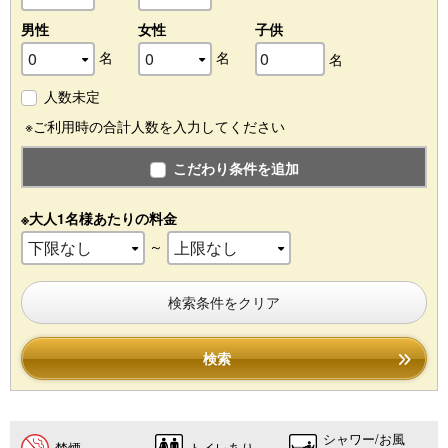
男性
女性
子供
名
名
名
人数未定
※ご利用時の合計人数を入力してください
こだわり条件を追加
※大人1名様あたりの料金
～
検索条件をクリア
検索
シャワー/お風
禁煙
トイレあり