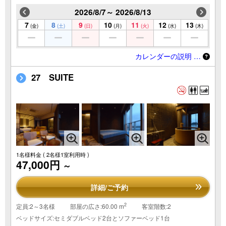
2026/8/7～ 2026/8/13
7
8
9
10
11
12
13
(金)
(土)
(日)
(月)
(火)
(水)
(木)
カレンダーの説明 …
27 SUITE
1名様料金
( 2名様1室利用時 )
47,000円
～
詳細/ご予約
2
定員:2～3名様
部屋の広さ:60.00 m
客室階数:2
ベッドサイズ:セミダブルベッド2台とソファーベッド1台