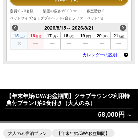
2
定員:2～3名様
部屋の広さ:60.00 m
客室階数:2
ベッドサイズ:セミダブルベッド2台とソファーベッド1台
2026/8/15～ 2026/8/21
15
16
17
18
19
20
21
(土)
(日)
(月)
(火)
(水)
(木)
(金)
カレンダーの説明 …
【年末年始/GW/お盆期間】クラブラウンジ利用特
典付プラン1泊2食付き（大人のみ）
58,000円
～
大人のみ宿泊プラン
【年末年始/GW/お盆期間】