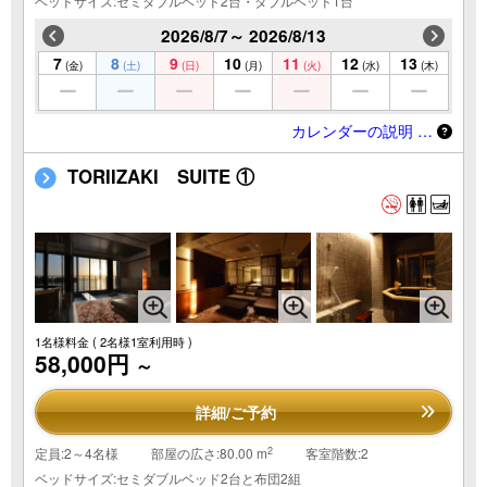
ベッドサイズ:セミダブルベッド2台・ダブルベッド1台
2026/8/7～ 2026/8/13
7
8
9
10
11
12
13
(金)
(土)
(日)
(月)
(火)
(水)
(木)
カレンダーの説明 …
TORIIZAKI SUITE ①
1名様料金
( 2名様1室利用時 )
58,000円
～
詳細/ご予約
2
定員:2～4名様
部屋の広さ:80.00 m
客室階数:2
ベッドサイズ:セミダブルベッド2台と布団2組