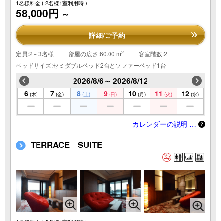
1名様料金
( 2名様1室利用時 )
58,000円
～
詳細/ご予約
2
定員:2～3名様
部屋の広さ:60.00 m
客室階数:2
ベッドサイズ:セミダブルベッド2台とソファーベッド1台
2026/8/6～ 2026/8/12
6
7
8
9
10
11
12
(木)
(金)
(土)
(日)
(月)
(火)
(水)
カレンダーの説明 …
TERRACE SUITE