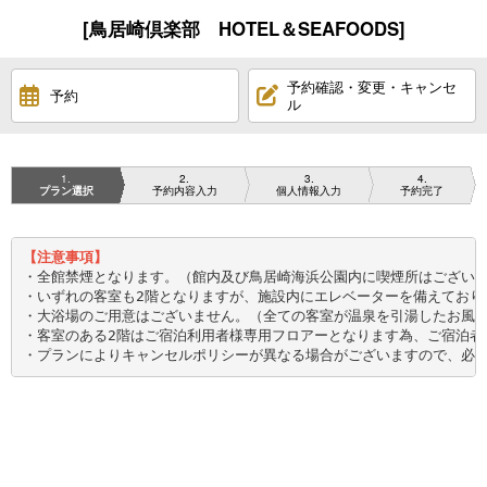
[鳥居崎倶楽部 HOTEL＆SEAFOODS]
予約確認・変更・キャンセ
予約
ル
1
2
3
4
プラン選択
予約内容入力
個人情報入力
予約完了
・全館禁煙となります。（館内及び鳥居崎海浜公園内に喫煙所はございま
・いずれの客室も2階となりますが、施設内にエレベーターを備えており
・大浴場のご用意はございません。（全ての客室が温泉を引湯したお風呂
・客室のある2階はご宿泊利用者様専用フロアーとなります為、ご宿泊者