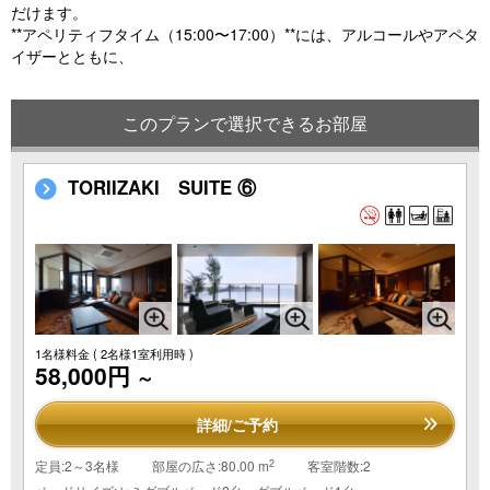
だけます。
**アペリティフタイム（15:00〜17:00）**には、アルコールやアペタ
イザーとともに、
このプランで選択できるお部屋
TORIIZAKI SUITE ⑥
1名様料金
( 2名様1室利用時 )
58,000円
～
詳細/ご予約
2
定員:2～3名様
部屋の広さ:80.00 m
客室階数:2