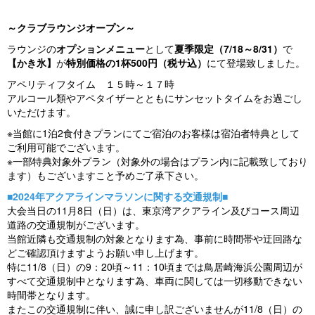
～クラブラウンジオープン～
ラウンジの
オプションメニュー
として
夏季限定（7/18～8/31）
で
【かき氷】
が
特別価格の1杯500円（税サ込）
にて登場致しました。
アペリティフタイム １５時～１７時
アルコール類やアペタイザーとともにサンセットタイムをお過ごし
いただけます。
※当館に1泊2食付きプランにてご宿泊のお客様は宿泊者特典として
ご利用可能でございます。
※一部特典対象外プラン（対象外の場合はプラン内に記載致しており
ます）もございますこと予めご了承下さい。
■2024年アクアラインマラソンに関する交通規制■
大会当日の11月8日（日）は、東京湾アクアライン及びコース周辺
道路の交通規制がございます。
当館近隣も交通規制の対象となります為、事前に時間帯や迂回路な
どご確認頂けますようお願い申し上げます。
特に11/8（日）の9：20頃～11：10頃までは鳥居崎海浜公園周辺が
すべて交通規制中となります為、車両に関しては一切移動できない
時間帯となります。
またこの交通規制に伴い、誠に申し訳ございませんが11/8（日）の