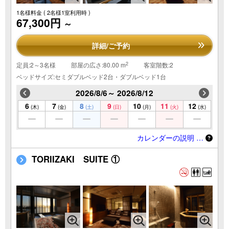
1名様料金
( 2名様1室利用時 )
67,300円
～
詳細/ご予約
2
定員:2～3名様
部屋の広さ:80.00 m
客室階数:2
ベッドサイズ:セミダブルベッド2台・ダブルベッド1台
2026/8/6～ 2026/8/12
6
7
8
9
10
11
12
(木)
(金)
(土)
(日)
(月)
(火)
(水)
カレンダーの説明 …
TORIIZAKI SUITE ①