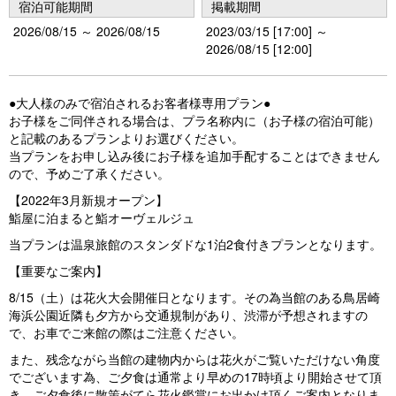
宿泊可能期間
掲載期間
2026/08/15 ～ 2026/08/15
2023/03/15 [17:00] ～
2026/08/15 [12:00]
●大人様のみで宿泊されるお客者様専用プラン●
お子様をご同伴される場合は、プラ名称内に（お子様の宿泊可能）
と記載のあるプランよりお選びください。
当プランをお申し込み後にお子様を追加手配することはできません
ので、予めご了承ください。
【2022年3月新規オープン】
鮨屋に泊まると鮨オーヴェルジュ
当プランは温泉旅館のスタンダドな1泊2食付きプランとなります。
【重要なご案内】
8/15（土）は花火大会開催日となります。その為当館のある鳥居崎
海浜公園近隣も夕方から交通規制があり、渋滞が予想されますの
で、お車でご来館の際はご注意ください。
また、残念ながら当館の建物内からは花火がご覧いただけない角度
でございます為、ご夕食は通常より早めの17時頃より開始させて頂
き、ご夕食後に散策がてら花火鑑賞にお出かけ頂くご案内となりま