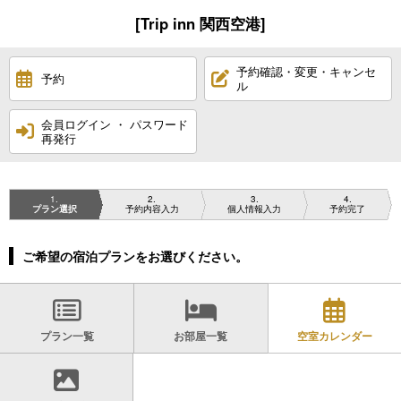
[Trip inn 関西空港]
予約確認・変更・キャンセ
予約
ル
会員ログイン ・ パスワード
再発行
1
2
3
4
プラン選択
予約内容入力
個人情報入力
予約完了
ご希望の宿泊プランをお選びください。
プラン一覧
お部屋一覧
空室カレンダー