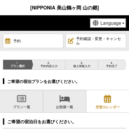
[NIPPONIA 美山鶴ヶ岡 山の郷]
予約確認・変更・キャンセ
予約
ル
1
2
3
4
プラン選択
予約内容入力
個人情報入力
予約完了
ご希望の宿泊プランをお選びください。
プラン一覧
お部屋一覧
空室カレンダー
ご希望の宿泊日をお選びください。