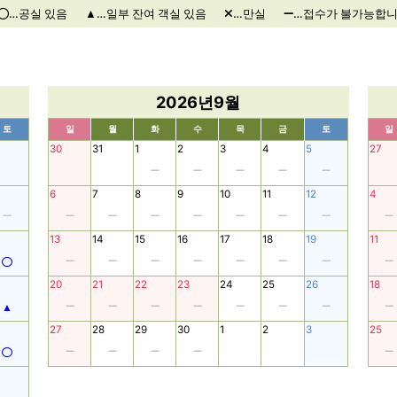
…공실 있음
…일부 잔여 객실 있음
…만실
…접수가 불가능합
2026년9월
토
일
월
화
수
목
금
토
일
30
31
1
2
3
4
5
27
6
7
8
9
10
11
12
4
13
14
15
16
17
18
19
11
20
21
22
23
24
25
26
18
27
28
29
30
1
2
3
25