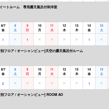
イートルーム 専用露天風呂付和洋室
8/7
8
9
10
11
12
13
14
15
金
土
日
月
火
水
木
金
土
1
1
1
特別フロア / オーシャンビュー]天空の露天風呂付ルーム
8/7
8
9
10
11
12
13
14
15
金
土
日
月
火
水
木
金
土
2
1
別フロア / オーシャンビュー] ROOM AO