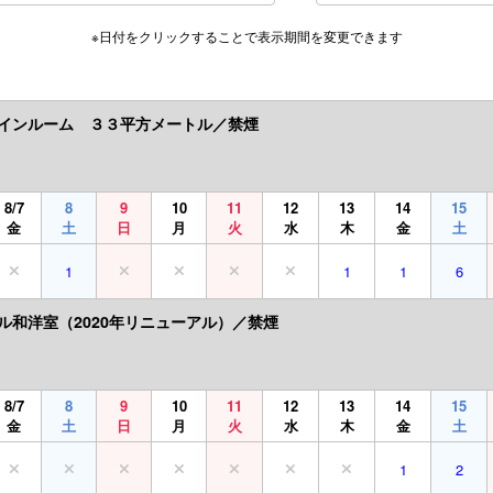
※日付をクリックすることで表示期間を変更できます
インルーム ３３平方メートル／禁煙
8/7
8
9
10
11
12
13
14
15
金
土
日
月
火
水
木
金
土
1
1
1
6
ル和洋室（2020年リニューアル）／禁煙
8/7
8
9
10
11
12
13
14
15
金
土
日
月
火
水
木
金
土
1
2