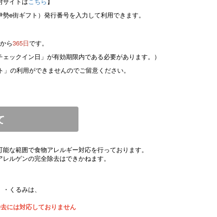
附サイトは
こちら
】
伊勢e街ギフト）発行番号を入力して利用できます。
日から
365日
です。
チェックイン日」が有効期限内である必要があります。）
フト」の利用ができませんのでご留意ください。
て
可能な範囲で食物アレルギー対応を行っております。
アレルゲンの完全除去はできかねます。
）・くるみは、
除去には対応しておりません