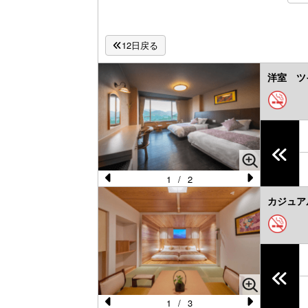
12日戻る
洋室 ツ
1
/
2
Pr
N
カジュア
e
e
vi
xt
o
u
s
1
/
3