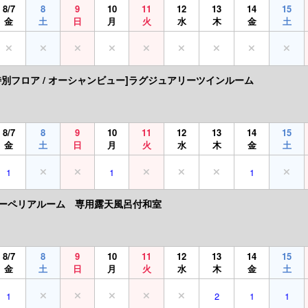
8/7
8
9
10
11
12
13
14
15
金
土
日
月
火
水
木
金
土
特別フロア / オーシャンビュー]ラグジュアリーツインルーム
8/7
8
9
10
11
12
13
14
15
金
土
日
月
火
水
木
金
土
1
1
1
ーペリアルーム 専用露天風呂付和室
8/7
8
9
10
11
12
13
14
15
金
土
日
月
火
水
木
金
土
1
2
1
1