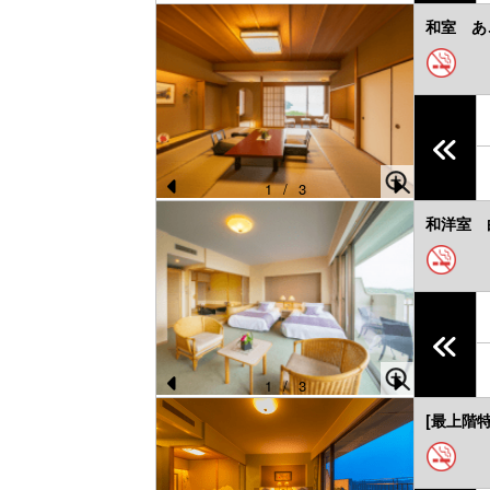
Pr
N
和室 あ
e
e
vi
xt
o
u
s
1
/
3
Pr
N
和洋室 
e
e
vi
xt
o
u
s
1
/
3
Pr
N
[最上階
e
e
vi
xt