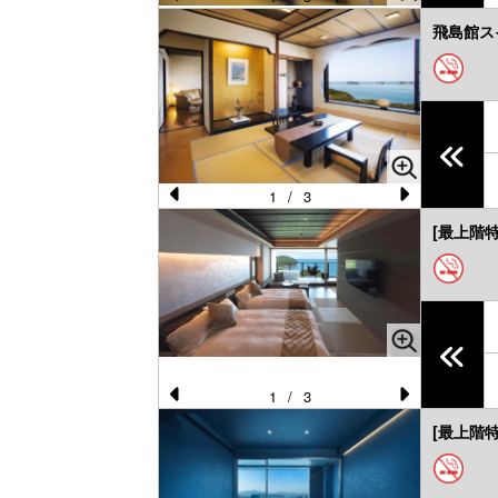
Pr
N
飛島館ス
e
e
vi
xt
o
u
s
1
/
3
Pr
N
[最上階
e
e
vi
xt
o
u
s
1
/
3
Pr
N
[最上階特
e
e
vi
xt