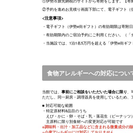
①伊勢市旅先納税のサイトから寄附をします。【寄
②予約を進めお見積り画面下部にて、電子ギフト（
<注意事項>
・電子ギフト（伊勢e街ギフト）の有効期限は寄附
・有効期限内のご宿泊予約にご利用ください。（「
・当施設では、1泊1名5万円を超える「伊勢e街ギ
食物アレルギーへの対応につい
当館では、
事前にご相談をいただいた場合に限り
、
ただし、同一厨房・調理器具を使用しているため、
■ 対応可能な範囲
・特定原材料8品目のうち
えび・かに・卵・そば・乳・落花生（ピーナッツ
主原料に限り別食材への変更対応が可能です
※調味料・出汁・加工品などに含まれる微量成分の
※
小麦アレルギーには対応しておりません