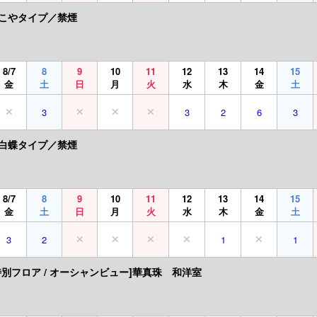
こやタイプ／禁煙
8/7
8
9
10
11
12
13
14
15
金
土
日
月
火
水
木
金
土
3
3
2
6
3
白蝶タイプ／禁煙
8/7
8
9
10
11
12
13
14
15
金
土
日
月
火
水
木
金
土
3
2
1
1
特別フロア / オーシャンビュー]華真珠 和洋室