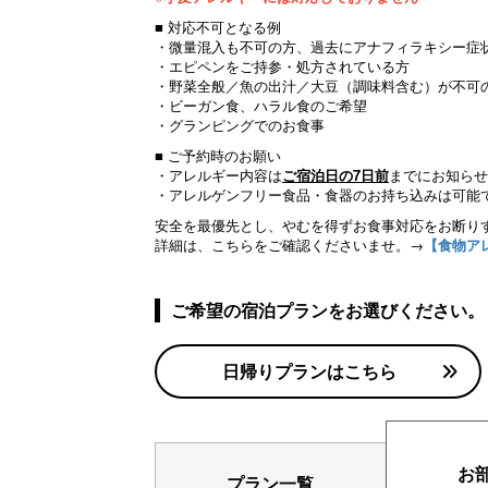
■ 対応不可となる例
・微量混入も不可の方、過去にアナフィラキシー症
・エピペンをご持参・処方されている方
・野菜全般／魚の出汁／大豆（調味料含む）が不可
・ビーガン食、ハラル食のご希望
・グランピングでのお食事
■ ご予約時のお願い
・アレルギー内容は
ご宿泊日の7日前
までにお知らせ
・アレルゲンフリー食品・食器のお持ち込みは可能
安全を最優先とし、やむを得ずお食事対応をお断り
詳細は、こちらをご確認くださいませ。→
【食物ア
ご希望の宿泊プランをお選びください。
日帰りプランはこちら
お
プラン一覧