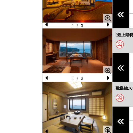
o
u
s
1
/
3
Pr
N
[最上階
e
e
vi
xt
o
u
s
1
/
3
Pr
N
飛島館ス
e
e
vi
xt
o
u
s
1
/
3