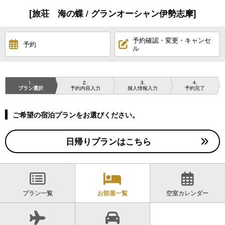
[旅荘 海の蝶 / グランオーシャン伊勢志摩]
予約確認・変更・キャンセ
予約
ル
1
2
3
4
プラン選択
予約内容入力
個人情報入力
予約完了
ご希望の宿泊プランをお選びください。
日帰りプランはこちら
プラン一覧
お部屋一覧
空室カレンダー