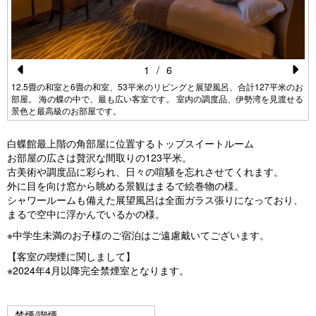
1
/
6
Pr
N
12.5畳の和室と6畳の和室、53平米のリビングと展望風呂、合計127平米のお
部屋。 海の蝶の中で、最も広い客室です。 室内の調度品、伊勢湾を見渡せる
e
e
景色と最高級のお部屋です。
vi
xt
白蝶館最上階の角部屋に位置するトップスイートルーム
o
お部屋の広さは贅沢な間取りの123平米。
u
古美術や調度品に彩られ、日々の喧騒を忘れさせてくれます。
外に目を向け窓から眺める景観はまるで絵巻物の様。
s
シャワールームも備えた展望風呂は全面ガラス張りになっており、
まるで空中に浮かんでいるかの様。
※中学生未満のお子様のご宿泊はご遠慮戴いてございます。
【客室の喫煙に関しまして】
※2024年4月以降完全禁煙室となります。
禁煙/喫煙