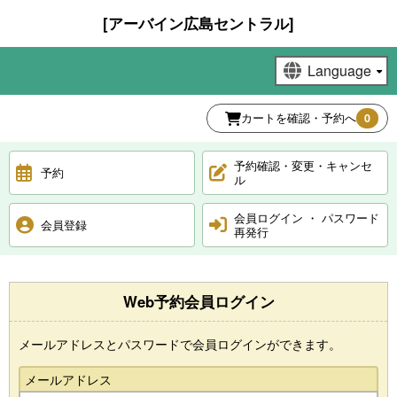
[アーバイン広島セントラル]
カートを確認・予約へ
0
予約確認・変更・キャンセ
予約
ル
会員ログイン ・ パスワード
会員登録
再発行
Web予約会員ログイン
メールアドレスとパスワードで会員ログインができます。
メールアドレス