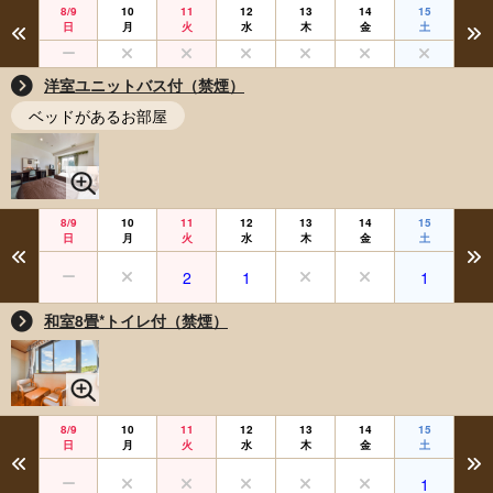
8/9
10
11
12
13
14
15
日
月
火
水
木
金
土
洋室ユニットバス付（禁煙）
ベッドがあるお部屋
8/9
10
11
12
13
14
15
日
月
火
水
木
金
土
2
1
1
和室8畳*トイレ付（禁煙）
8/9
10
11
12
13
14
15
日
月
火
水
木
金
土
1