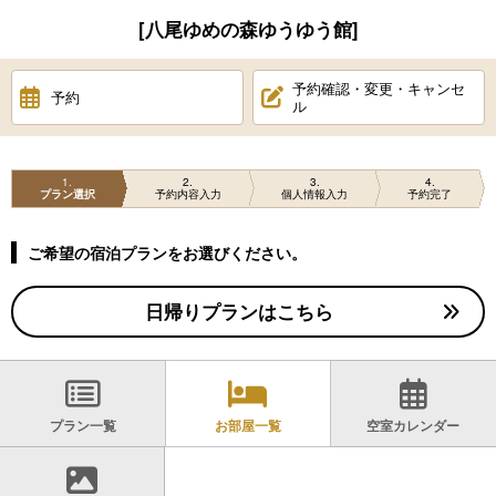
[八尾ゆめの森ゆうゆう館]
予約確認・変更・キャンセ
予約
ル
1
2
3
4
プラン選択
予約内容入力
個人情報入力
予約完了
ご希望の宿泊プランをお選びください。
日帰りプランはこちら
プラン一覧
お部屋一覧
空室カレンダー