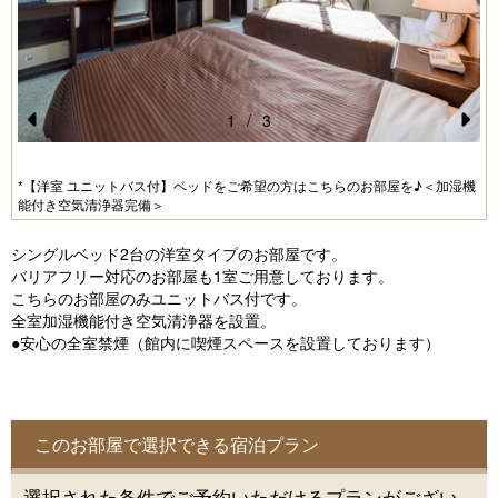
1
/
3
Pr
N
e
e
*【洋室 ユニットバス付】ベッドをご希望の方はこちらのお部屋を♪＜加湿機
能付き空気清浄器完備＞
vi
xt
o
シングルベッド2台の洋室タイプのお部屋です。
u
バリアフリー対応のお部屋も1室ご用意しております。
こちらのお部屋のみユニットバス付です。
s
全室加湿機能付き空気清浄器を設置。
●安心の全室禁煙（館内に喫煙スペースを設置しております）
このお部屋で選択できる宿泊プラン
選択された条件でご予約いただけるプランがござい