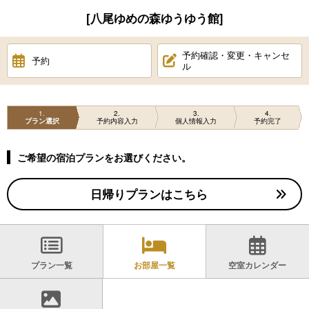
[八尾ゆめの森ゆうゆう館]
予約確認・変更・キャンセ
予約
ル
1
2
3
4
プラン選択
予約内容入力
個人情報入力
予約完了
ご希望の宿泊プランをお選びください。
日帰りプランはこちら
プラン一覧
お部屋一覧
空室カレンダー