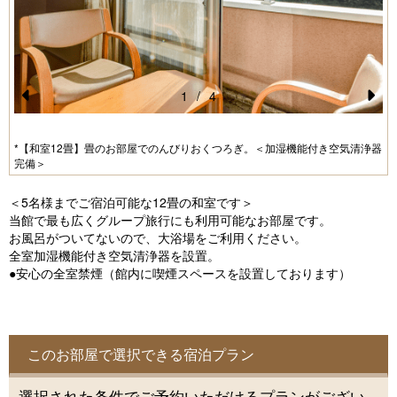
1
/
4
Pr
N
e
e
器
*【和室12畳】畳のお部屋でのんびりおくつろぎ。＜加湿機能付き空気清浄器
完備＞
vi
xt
o
＜5名様までご宿泊可能な12畳の和室です＞
u
当館で最も広くグループ旅行にも利用可能なお部屋です。
お風呂がついてないので、大浴場をご利用ください。
s
全室加湿機能付き空気清浄器を設置。
●安心の全室禁煙（館内に喫煙スペースを設置しております）
このお部屋で選択できる宿泊プラン
選択された条件でご予約いただけるプランがござい