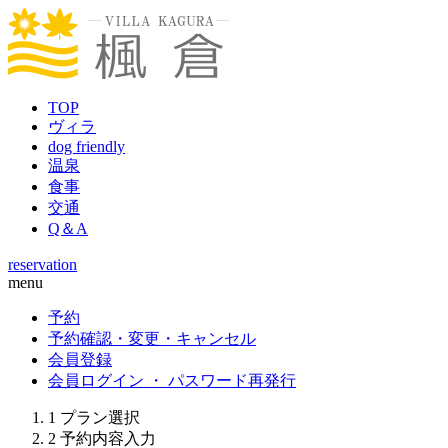
TOP
ヴィラ
dog friendly
温泉
食事
交通
Q＆A
reservation
menu
予約
予約確認・変更・キャンセル
会員登録
会員ログイン ・ パスワード再発行
1
プラン選択
2
予約内容入力