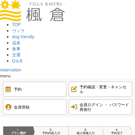
TOP
ヴィラ
dog friendly
温泉
食事
交通
Q＆A
reservation
menu
予約確認・変更・キャンセ
予約
ル
会員ログイン ・ パスワード
会員登録
再発行
1
2
3
4
プラン選択
予約内容入力
個人情報入力
予約完了