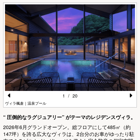
1
/
20
Pr
N
ヴィラ楓倉｜温泉プール
e
e
“ 圧倒的なラグジュアリー” がテーマのレジデンスヴィラ。
vi
xt
2026年6月グランドオープン。総フロアにして485㎡（約
o
147坪）を誇る広大なヴィラは、2台分のお車がゆったり駐