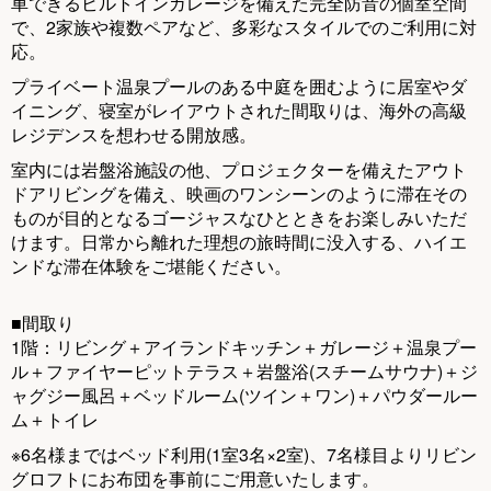
u
車できるビルトインガレージを備えた完全防音の個室空間
で、2家族や複数ペアなど、多彩なスタイルでのご利用に対
s
応。
プライベート温泉プールのある中庭を囲むように居室やダ
イニング、寝室がレイアウトされた間取りは、海外の高級
レジデンスを想わせる開放感。
室内には岩盤浴施設の他、プロジェクターを備えたアウト
ドアリビングを備え、映画のワンシーンのように滞在その
ものが目的となるゴージャスなひとときをお楽しみいただ
けます。日常から離れた理想の旅時間に没入する、ハイエ
ンドな滞在体験をご堪能ください。
■間取り
1階：リビング＋アイランドキッチン＋ガレージ＋温泉プー
ル＋ファイヤーピットテラス＋岩盤浴(スチームサウナ)＋ジ
ャグジー風呂＋ベッドルーム(ツイン＋ワン)＋パウダールー
ム＋トイレ
※6名様まではベッド利用(1室3名×2室)、7名様目よりリビン
グロフトにお布団を事前にご用意いたします。