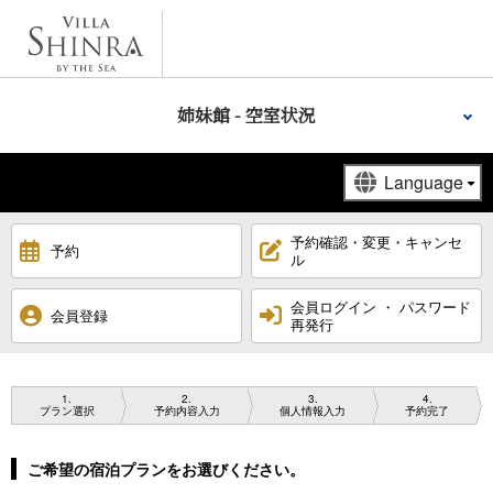
姉妹館 - 空室状況
予約確認・変更・キャンセ
予約
ル
会員ログイン ・ パスワード
会員登録
再発行
1
2
3
4
プラン選択
予約内容入力
個人情報入力
予約完了
ご希望の宿泊プランをお選びください。