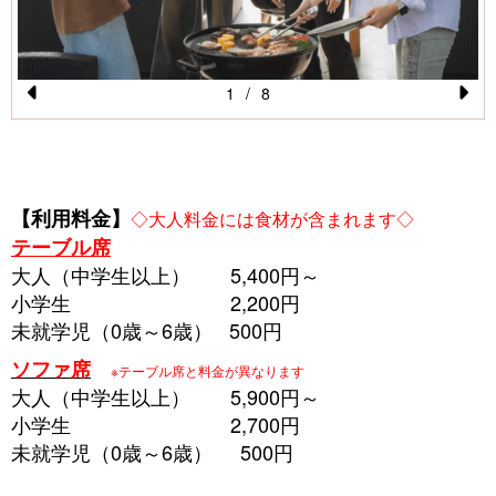
1
/
8
Pr
N
e
e
vi
xt
【利用料金】
o
◇大人料金には食材が含まれます◇
テーブル席
u
大人（中学生以上） 5,400円～
s
小学生 2,200円
未就学児（0歳～6歳） 500円
ソファ席
※テーブル席と料金が異なります
大人（中学生以上） 5,900円～
小学生 2,700円
未就学児（0歳～6歳） 500円