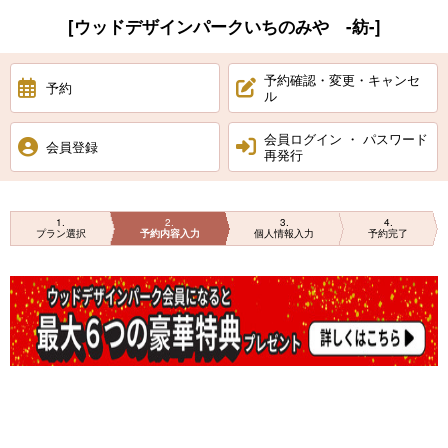
[ウッドデザインパークいちのみや -紡-]
予約確認・変更・キャンセ
予約
ル
会員ログイン ・ パスワード
会員登録
再発行
1
2
3
4
プラン選択
予約内容入力
個人情報入力
予約完了