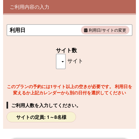
ご利用内容の入力
1席(サイト)で8名様までご利用いただけます。
9名様以上の場合は、2席(サイト)でご予約下さい。隣席でご
利用日
利用日/サイトの変更
案内いたします。
リード着用でペット同伴ＯＫ！！
サイト数
大きなわんちゃんがいて、端の席を希望される場合は備考欄
に記載してください。
サイト
このプランの予約には1サイト以上の空きが必要です。 利用日を
変えるか上記カレンダーから別の日付を選択してください
ご利用人数を入力してください。
サイトの定員: 1～8名様