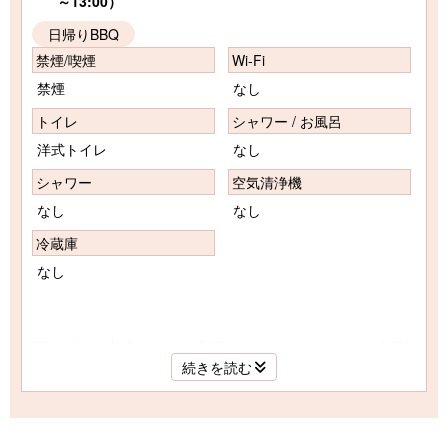
～13:00）
日帰りBBQ
禁煙/喫煙
Wi-Fi
禁煙
なし
トイレ
シャワー / お風呂
洋式トイレ
なし
シャワー
空気清浄機
なし
なし
冷蔵庫
なし
雨の日も安心してご利用いただけるよう、大型
続きを読む
の屋根付きBBQサイトです！
もちろん、BBQの機材や食器などもご提供しま
す！
BBQグリルはweber製となります。