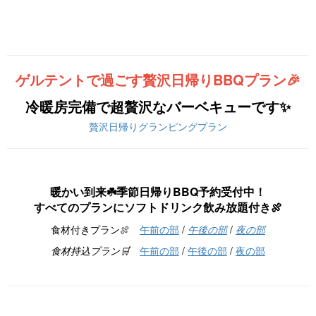
ゲルテントで過ごす贅沢日帰りBBQプラン🎉
冷暖房完備で超贅沢なバーベキューです✨
贅沢日帰りグランピングプラン
暖かい到来☘️季節日帰りBBQ予約受付中！
すべてのプランにソフトドリンク飲み放題付き🍖
食材付きプラン🍖
午前の部
/
午後の部
/
夜の部
食材持込プラン🛒
午前の部
/
午後の部
/
夜の部