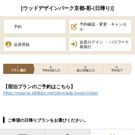
[ウッドデザインパーク京都-彩-(日帰り)]
予約確認・変更・キャンセ
予約
ル
会員ログイン ・ パスワード
会員登録
再発行
1
2
3
4
プラン選択
予約内容入力
個人情報入力
予約完了
【宿泊プランのご予約はこちら】
https://reserve.489ban.net/client/wdp-kyoto/0/plan
ご希望の日帰りプランをお選びください。