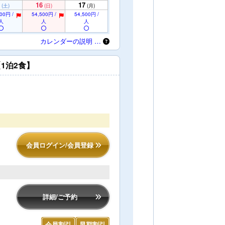
16
17
(土)
(日)
(月)
00円 /
54,500円 /
54,500円 /
人
人
人
カレンダーの説明 …
1泊2食】
会員ログイン/会員登録
詳細/ご予約
会員割引
早期割引