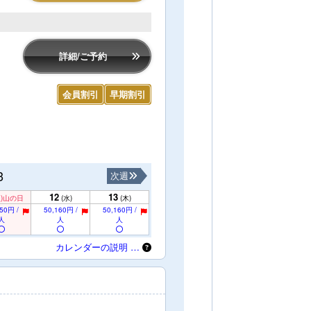
詳細/ご予約
会員割引
早期割引
3
次週
12
13
)
山の日
(水)
(木)
50円 /
50,160円 /
50,160円 /
人
人
人
カレンダーの説明 …