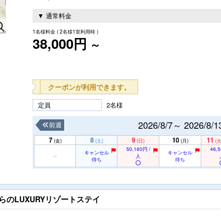
▼ 通常料金
1名様料金
( 2名様1室利用時 )
38,000円
～
クーポンが利用できます。
定員
2名様
2026/8/7～ 2026/8/1
前週
7
8
9
10
11
(金)
(土)
(日)
(月)
(火
50,160円 /
46,5
キャンセル
キャンセル
人
待ち
待ち
らのLUXURYリゾートステイ