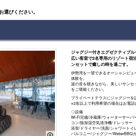
お選びください。
ジャグジー付きエグゼクティブル
広い客室で2名専用のリゾート宿
ンセットで癒しの時を過ごす。
伊勢湾を一望できるオーシャンビュ
体験を。
波の音を聴きながら、美しいサンセ
をご堪能ください。
プライベートテラスにジャグジーを
※2名以上で利用希望の場合はお電話
◇設備
Wi-Fi完備/冷蔵庫/ウォーターサーバ
コン/除加湿空気清浄機/ドレッサー
浴室/ドライヤー/洗面/シャワートイ
バルコニー/ジャグジー/WeberBB