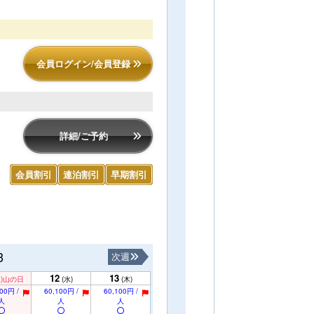
会員ログイン/会員登録
詳細/ご予約
会員割引
連泊割引
早期割引
3
次週
12
13
)
山の日
(水)
(木)
00円 /
60,100円 /
60,100円 /
人
人
人