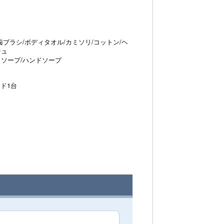
歯ブラシ/ボディタオル/カミソリ/コットン/ヘ
シュ
ィソープ/ハンドソープ
ド1台
レ