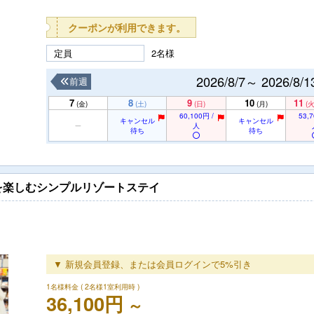
クーポンが利用できます。
定員
2名様
2026/8/7～ 2026/8/1
前週
7
8
9
10
11
(金)
(土)
(日)
(月)
(火
60,100円 /
53,7
キャンセル
キャンセル
人
待ち
待ち
を楽しむシンプルリゾートステイ
▼ 新規会員登録、または会員ログインで5%引き
1名様料金
( 2名様1室利用時 )
36,100円
～