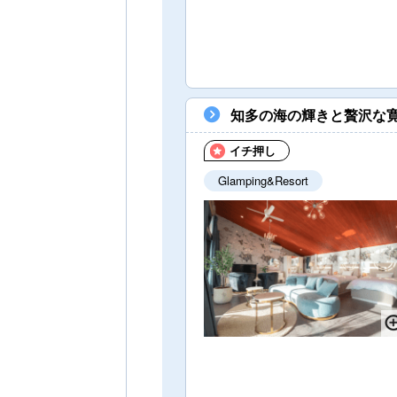
知多の海の輝きと贅沢な寛
イチ押し
Glamping&Resort