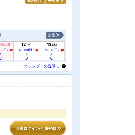
3
次週
12
13
)
山の日
(水)
(木)
00円 /
60,100円 /
60,100円 /
人
人
人
カレンダーの説明 …
会員ログイン/会員登録