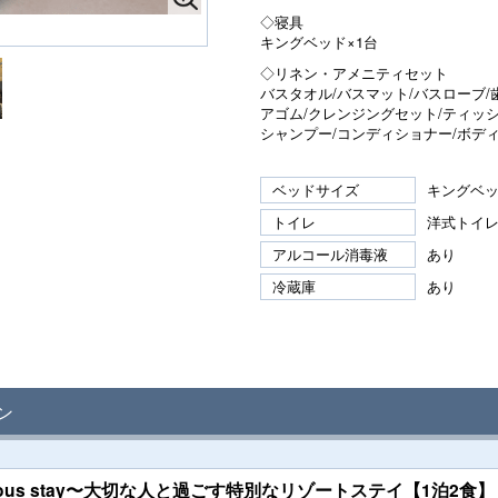
◇寝具
キングベッド×1台
◇リネン・アメニティセット
バスタオル/バスマット/バスローブ/
アゴム/クレンジングセット/ティッ
シャンプー/コンディショナー/ボデ
ベッドサイズ
キングベッ
トイレ
洋式トイ
アルコール消毒液
あり
冷蔵庫
あり
ン
ious stay〜大切な人と過ごす特別なリゾートステイ【1泊2食】