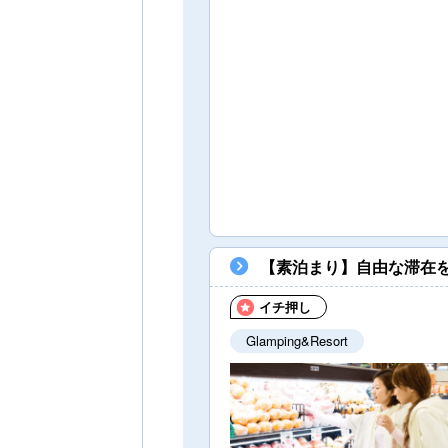
【素泊まり】自由な滞在
イチ押し
Glamping&Resort