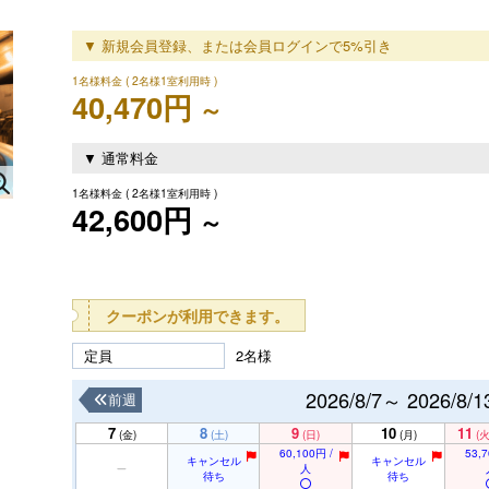
▼ 新規会員登録、または会員ログインで5%引き
1名様料金
( 2名様1室利用時 )
40,470円
～
▼ 通常料金
1名様料金
( 2名様1室利用時 )
42,600円
～
クーポンが利用できます。
定員
2名様
2026/8/7～ 2026/8/1
前週
7
8
9
10
11
(金)
(土)
(日)
(月)
(火
60,100円 /
53,7
キャンセル
キャンセル
人
待ち
待ち