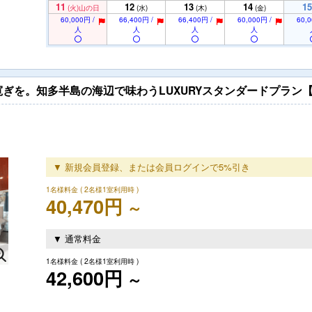
11
12
13
14
15
(火)
山の日
(水)
(木)
(金)
60,000円 /
66,400円 /
66,400円 /
60,000円 /
60,0
人
人
人
人
ぎを。知多半島の海辺で味わうLUXURYスタンダードプラン【
▼ 新規会員登録、または会員ログインで5%引き
1名様料金
( 2名様1室利用時 )
40,470円
～
▼ 通常料金
1名様料金
( 2名様1室利用時 )
42,600円
～