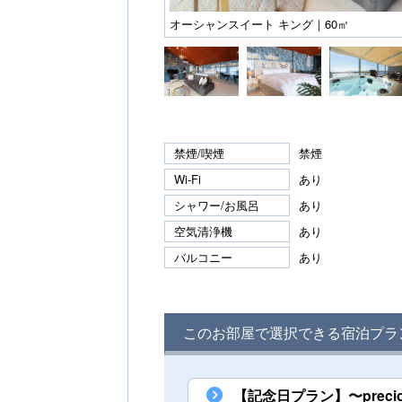
オーシャンスイート キング｜60㎡
禁煙/喫煙
禁煙
Wi-Fi
あり
シャワー/お風呂
あり
空気清浄機
あり
バルコニー
あり
このお部屋で選択できる宿泊プラ
【記念日プラン】〜prec