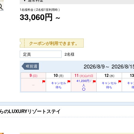
1名様料金
( 2名様1室利用時 )
33,060円
～
クーポンが利用できます。
定員
2名様
2026/8/9～ 2026/8/1
前週
9
10
11
12
13
(日)
(月)
(火)
山の日
(水)
41,230円 /
キャンセル
キャンセル
キャ
人
待ち
待ち
らのLUXURYリゾートステイ