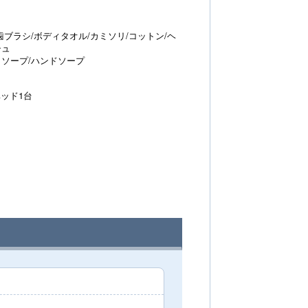
歯ブラシ/ボディタオル/カミソリ/コットン/ヘ
シュ
ィソープ/ハンドソープ
ッド1台
レ