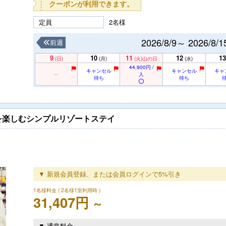
クーポンが利用できます。
定員
2名様
2026/8/9～ 2026/8/1
前週
9
10
11
12
13
(日)
(月)
(火)
山の日
(水)
44,900円 /
キャンセル
キャンセル
キャ
人
待ち
待ち
を楽しむシンプルリゾートステイ
▼ 新規会員登録、または会員ログインで5%引き
1名様料金
( 2名様1室利用時 )
31,407円
～
▼ 通常料金