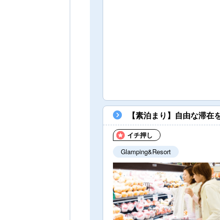
【素泊まり】自由な滞在
イチ押し
Glamping&Resort