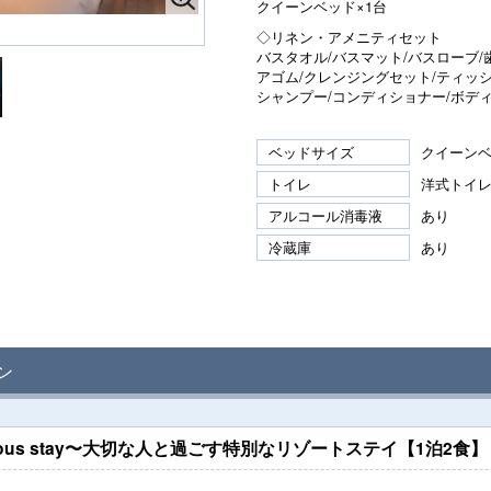
クイーンベッド×1台
◇リネン・アメニティセット
バスタオル/バスマット/バスローブ/
アゴム/クレンジングセット/ティッ
シャンプー/コンディショナー/ボデ
ベッドサイズ
クイーンベ
トイレ
洋式トイ
アルコール消毒液
あり
冷蔵庫
あり
ン
ious stay〜大切な人と過ごす特別なリゾートステイ【1泊2食】