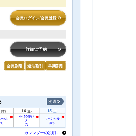
会員ログイン/会員登録
詳細/ご予約
会員割引
連泊割引
早期割引
5
次週
14
15
(木)
(金)
(土)
44,900円 /
ンセル
キャンセル
人
待ち
待ち
カレンダーの説明 …