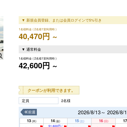
▼ 新規会員登録、または会員ログインで5%引き
1名様料金
( 2名様1室利用時 )
40,470円
～
▼ 通常料金
1名様料金
( 2名様1室利用時 )
42,600円
～
クーポンが利用できます。
定員
2名様
2026/8/13～ 2026/8/
前週
13
14
15
16
17
(木)
(金)
(土)
(日)
51,600円 /