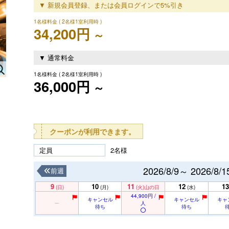
▼ 新規会員登録、または会員ログインで5%引き
1名様料金
( 2名様1室利用時 )
34,200円
～
▼ 通常料金
1名様料金
( 2名様1室利用時 )
36,000円
～
クーポンが利用できます。
定員
2名様
2026/8/9～ 2026/8/1
前週
9
10
11
12
13
(日)
(月)
(火)
山の日
(水)
44,900円 /
キャンセル
キャンセル
キャ
人
待ち
待ち