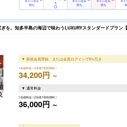
キャンセル
キャンセル
キャンセル
キャ
人
待ち
待ち
待ち
ぎを。知多半島の海辺で味わうLUXURYスタンダードプラン【
▼ 新規会員登録、または会員ログインで5%引き
1名様料金
( 2名様1室利用時 )
34,200円
～
▼ 通常料金
1名様料金
( 2名様1室利用時 )
36,000円
～