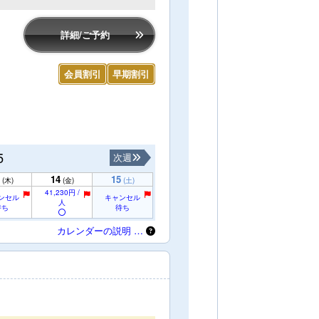
詳細/ご予約
会員割引
早期割引
5
次週
14
15
(木)
(金)
(土)
41,230円 /
ンセル
キャンセル
人
待ち
待ち
カレンダーの説明 …