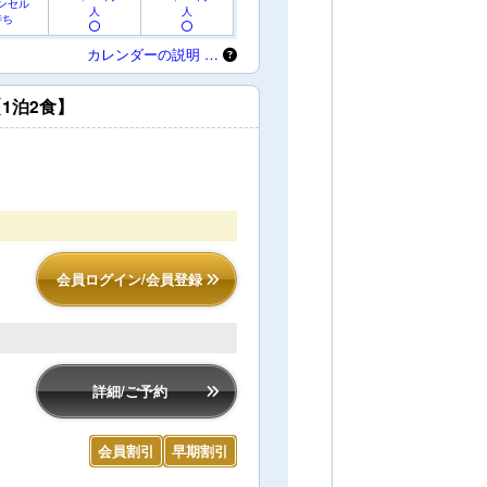
ンセル
人
人
待ち
カレンダーの説明 …
1泊2食】
会員ログイン/会員登録
詳細/ご予約
会員割引
早期割引