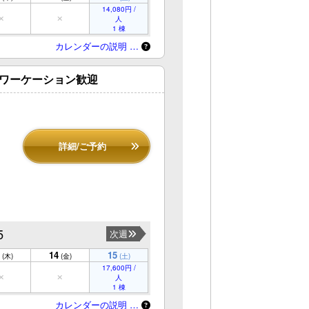
14,080円 /
人
1 棟
カレンダーの説明 …
・ワーケーション歓迎
詳細/ご予約
5
次週
14
15
(木)
(金)
(土)
17,600円 /
人
1 棟
カレンダーの説明 …