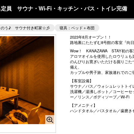
5名定員 サウナ・Wi-Fi・キッチン・バス・トイレ完備
とのう♪ サウナ付き町家☆彡
寝具：ベッド＋布団
2023年8月オープン！！
路地裏にたたずむ8号館の客室『向日葵 
Wow！ KANAZAWA STAY
アロマオイルを使用したロウリュも
のんびりお寛ぎいただける掘りごた
備え、
カップルや男子旅、家族連れでのご
【客室設備】
サウナ／バス／ウォシュレットトイ
洗濯機／湯沸しポット／コーヒーセ
ー／リンス／ボディソープ／Wi-Fi
【アメニティ】
ハンドタオル／バスタオル／歯磨き