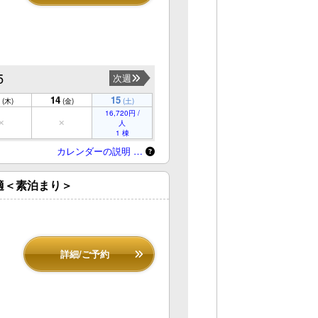
5
次週
14
15
(木)
(金)
(土)
16,720円 /
人
1 棟
カレンダーの説明 …
適＜素泊まり＞
詳細/ご予約