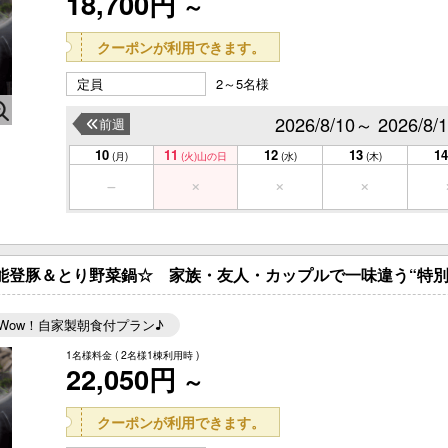
18,700円
～
クーポンが利用できます。
定員
2～5名様
2026/8/10～ 2026/8/
前週
）
10
11
12
13
14
(月)
(火)
山の日
(水)
(木)
能登豚＆とり野菜鍋☆ 家族・友人・カップルで一味違う“特別
Wow！自家製朝食付プラン♪
1名様料金
( 2名様1棟利用時 )
22,050円
～
クーポンが利用できます。