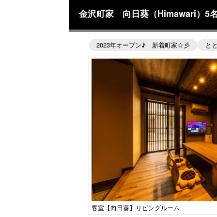
金沢町家 向日葵（Himawari）
2023年オープン♪ 新着町家☆彡
と
客室【向日葵】リビングルーム