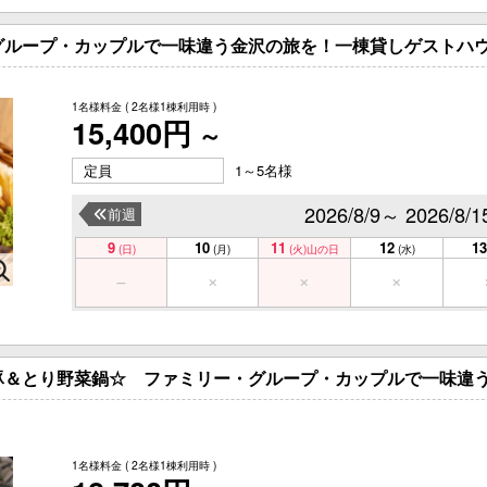
グループ・カップルで一味違う金沢の旅を！一棟貸しゲストハウ
1名様料金
( 2名様1棟利用時 )
15,400円
～
定員
1～5名様
2026/8/9～ 2026/8/1
前週
9
10
11
12
13
(日)
(月)
(火)
山の日
(水)
豚＆とり野菜鍋☆ ファミリー・グループ・カップルで一味違う
1名様料金
( 2名様1棟利用時 )