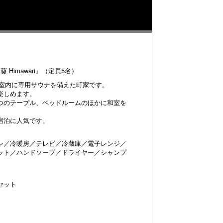
Himawari』（定員5名）
初の客室内に専用サウナを備えた町家です。
楽しめます。
つのテーブル、ベッドルームのほかに和室を
宿泊に人気です。
レ／冷暖房／テレビ／冷蔵庫／電子レンジ／
ット／ハンドソープ／ドライヤー／シャンプ
セット