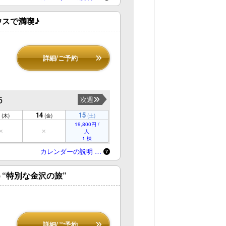
スで満喫♪
詳細/ご予約
5
次週
14
15
(木)
(金)
(土)
19,800円 /
人
1 棟
カレンダーの説明 …
“特別な金沢の旅”
詳細/ご予約