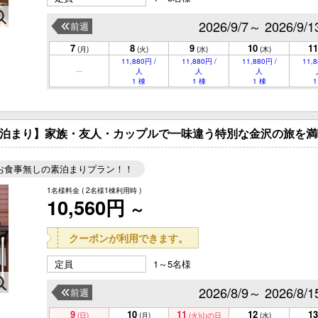
2026/9/7～ 2026/9/1
前週
7
8
9
10
11
(月)
(火)
(水)
(木)
11,880円 /
11,880円 /
11,880円 /
11,8
人
人
人
1 棟
1 棟
1 棟
1
【素泊まり】家族・友人・カップルで一味違う特別な金沢の旅を満
お食事無しの素泊まりプラン！！
1名様料金
( 2名様1棟利用時 )
10,560円
～
クーポンが利用できます。
定員
1～5名様
2026/8/9～ 2026/8/1
前週
9
10
11
12
13
(日)
(月)
(火)
山の日
(水)