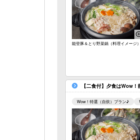
能登豚＆とり野菜鍋（料理イメージ
【二食付】夕食はWow！
Wow！特選（自炊）プラン♪