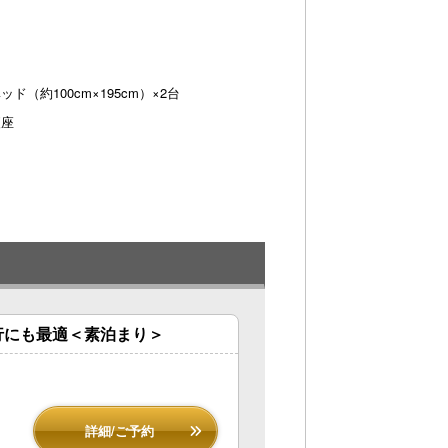
ド（約100cm×195cm）×2台
便座
行にも最適＜素泊まり＞
詳細/ご予約