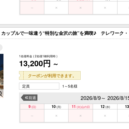
カップルで一味違う“特別な金沢の旅”を満喫♪ テレワーク
1名様料金
( 2名様1棟利用時 )
13,200円
～
クーポンが利用できます。
定員
1～5名様
2026/8/9～ 2026/8/1
前週
9
10
11
12
13
(日)
(月)
(火)
山の日
(水)