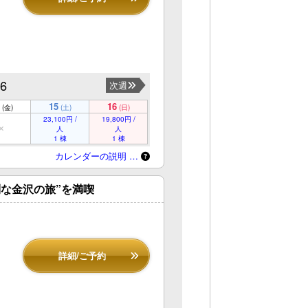
16
次週
15
16
(金)
(土)
(日)
23,100円 /
19,800円 /
人
人
1 棟
1 棟
カレンダーの説明 …
な金沢の旅”を満喫
詳細/ご予約