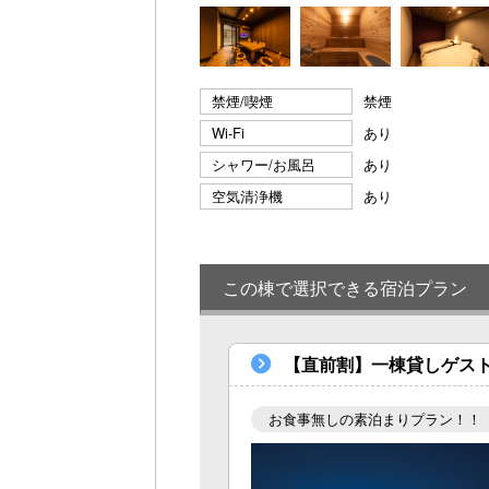
禁煙/喫煙
禁煙
Wi-Fi
あり
シャワー/お風呂
あり
空気清浄機
あり
この棟で選択できる宿泊プラン
【直前割】一棟貸しゲス
お食事無しの素泊まりプラン！！