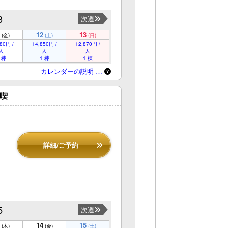
3
次週
12
13
(金)
(土)
(日)
80円 /
14,850円 /
12,870円 /
人
人
人
 棟
1 棟
1 棟
カレンダーの説明 …
喫
詳細/ご予約
5
次週
14
15
(木)
(金)
(土)