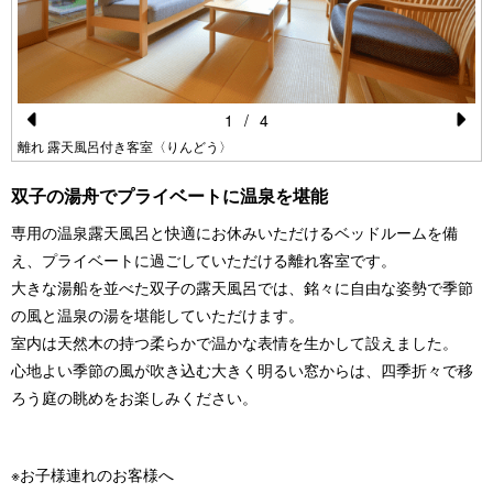
1
/
4
Pr
N
離れ 露天風呂付き客室〈りんどう〉
e
e
双子の湯舟でプライベートに温泉を堪能
vi
xt
専用の温泉露天風呂と快適にお休みいただけるベッドルームを備
o
え、プライベートに過ごしていただける離れ客室です。
u
大きな湯船を並べた双子の露天風呂では、銘々に自由な姿勢で季節
s
の風と温泉の湯を堪能していただけます。
室内は天然木の持つ柔らかで温かな表情を生かして設えました。
心地よい季節の風が吹き込む大きく明るい窓からは、四季折々で移
ろう庭の眺めをお楽しみください。
※お子様連れのお客様へ