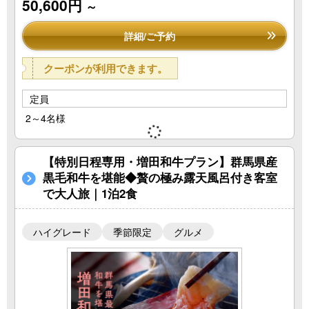
50,600円
～
詳細/ご予約
クーポンが利用できます。
定員
2～4名様
【特別日程専用・増田和牛プラン】群馬県産
黒毛和牛を堪能◆贅の極み露天風呂付き客室
で大人旅｜1泊2食
ハイグレード
季節限定
グルメ