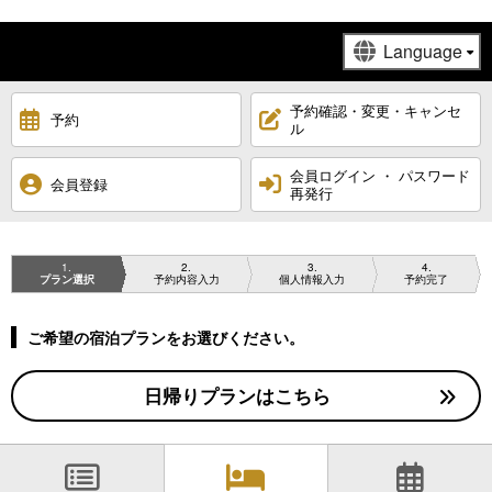
予約確認・変更・キャンセ
予約
ル
会員ログイン ・ パスワード
会員登録
再発行
1
2
3
4
プラン選択
予約内容入力
個人情報入力
予約完了
ご希望の宿泊プランをお選びください。
日帰りプランはこちら