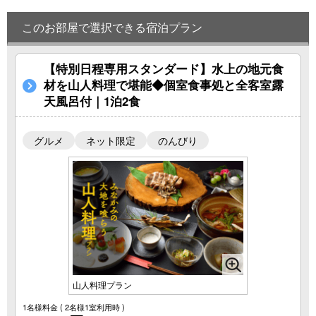
このお部屋で選択できる宿泊プラン
【特別日程専用スタンダード】水上の地元食
材を山人料理で堪能◆個室食事処と全客室露
天風呂付｜1泊2食
グルメ
ネット限定
のんびり
山人料理プラン
1名様料金
( 2名様1室利用時 )