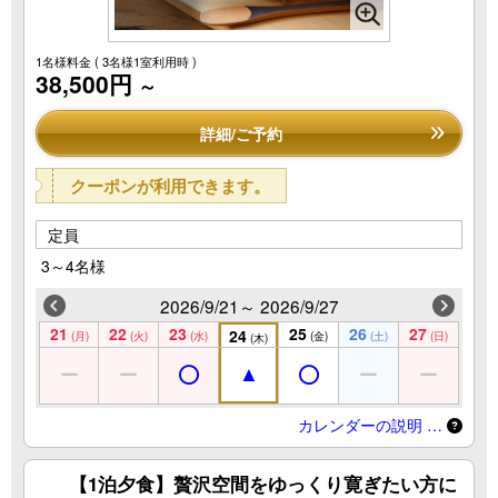
1名様料金
( 3名様1室利用時 )
38,500円
～
詳細/ご予約
クーポンが利用できます。
定員
3～4名様
2026/9/21～ 2026/9/27
21
22
23
25
26
27
24
(月)
(火)
(水)
(金)
(土)
(日)
(木)
カレンダーの説明 …
【1泊夕食】贅沢空間をゆっくり寛ぎたい方に