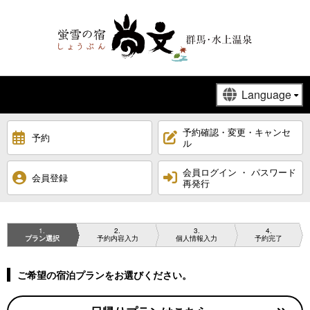
予約確認・変更・キャンセ
予約
ル
会員ログイン ・ パスワード
会員登録
再発行
1
2
3
4
プラン選択
予約内容入力
個人情報入力
予約完了
ご希望の宿泊プランをお選びください。