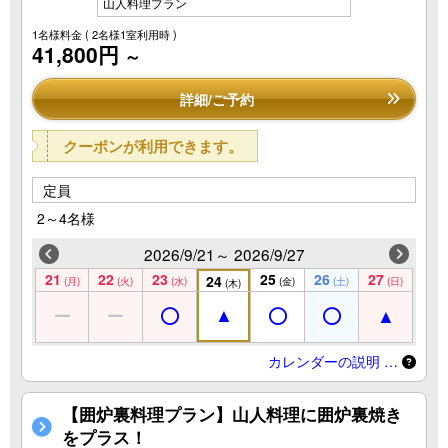
山人料理プラン
1名様料金
( 2名様1室利用時 )
41,800円
～
詳細/ご予約
クーポンが利用できます。
定員
2～4名様
2026/9/21～ 2026/9/27
21
22
23
25
26
27
24
(月)
(火)
(水)
(金)
(土)
(日)
(木)
カレンダーの説明 …
【囲炉裏料理プラン】山人料理に囲炉裏焼き
をプラス！