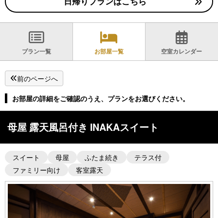
日帰りプランはこちら
プラン一覧
お部屋一覧
空室カレンダー
前のページへ
お部屋の詳細をご確認のうえ、プランをお選びください。
母屋 露天風呂付き INAKAスイート
スイート
母屋
ふたま続き
テラス付
ファミリー向け
客室露天