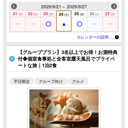
2026/9/21～ 2026/9/27
21
22
23
25
26
27
24
(月)
(火)
(水)
(金)
(土)
(日)
(木)
カレンダーの説明 …
【グループプラン】3名以上でお得！お酒特典
付◆個室食事処と全客室露天風呂でプライベ
ートな旅｜1泊2食
平日限定
グループ向け
グルメ