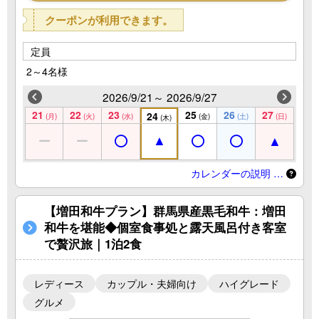
クーポンが利用できます。
定員
2～4名様
2026/9/21～ 2026/9/27
21
22
23
25
26
27
24
(月)
(火)
(水)
(金)
(土)
(日)
(木)
カレンダーの説明 …
【増田和牛プラン】群馬県産黒毛和牛：増田
和牛を堪能◆個室食事処と露天風呂付き客室
で贅沢旅｜1泊2食
レディース
カップル・夫婦向け
ハイグレード
グルメ