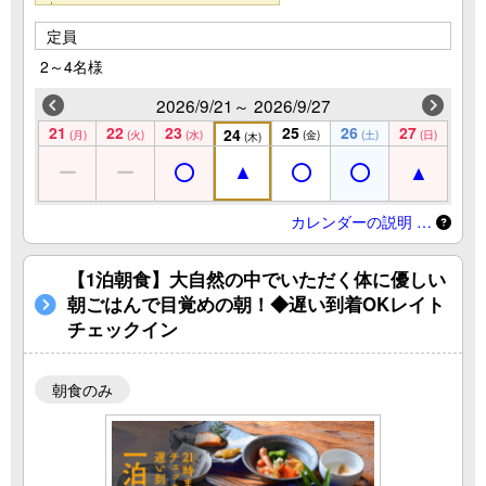
定員
2～4名様
2026/9/21～ 2026/9/27
21
22
23
25
26
27
24
(月)
(火)
(水)
(金)
(土)
(日)
(木)
カレンダーの説明 …
【1泊朝食】大自然の中でいただく体に優しい
朝ごはんで目覚めの朝！◆遅い到着OKレイト
チェックイン
朝食のみ