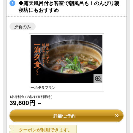
◆露天風呂付き客室で朝風呂も！のんびり朝
寝坊にもおすすめ
夕食のみ
一泊夕食プラン
1名様料金
( 2名様1室利用時 )
39,600円
～
詳細/ご予約
クーポンが利用できます。