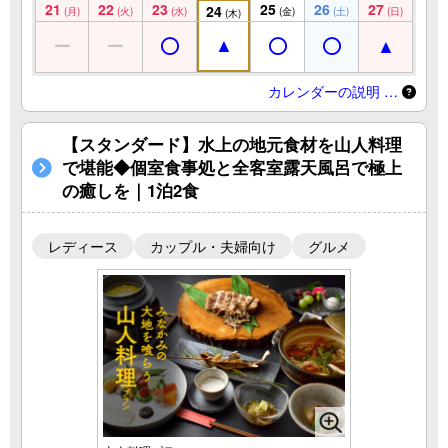
21
22
23
25
26
27
24
(月)
(火)
(水)
(金)
(土)
(日)
(木)
カレンダーの説明 …
【スタンダード】水上の地元食材を山人料理
で堪能◆個室食事処と全客室露天風呂で極上
の癒しを｜1泊2食
レディース
カップル・夫婦向け
グルメ