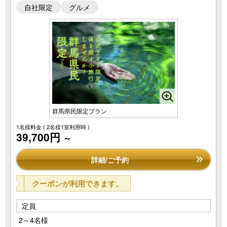
自社限定
グルメ
群馬県民限定プラン
1名様料金
( 2名様1室利用時 )
39,700円
～
詳細/ご予約
クーポンが利用できます。
定員
2～4名様