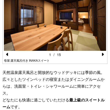
1
/
15
Pr
N
母屋 露天風呂付き INAKAスイート
e
e
天然温泉露天風呂と開放的なウッドデッキには季節の風。
vi
xt
広々としたツインベッドの寝室またはダイニングルームか
o
らは、洗面室・トイレ・シャワールームに簡単にアクセ
u
ス。
s
どなたにも快適に過ごしていただける
最上級のスイートル
ーム
です。