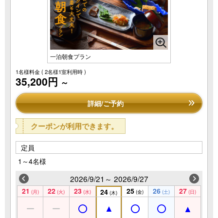
一泊朝食プラン
1名様料金
( 2名様1室利用時 )
35,200円
～
詳細/ご予約
クーポンが利用できます。
定員
1～4名様
2026/9/21～ 2026/9/27
21
22
23
25
26
27
24
(月)
(火)
(水)
(金)
(土)
(日)
(木)