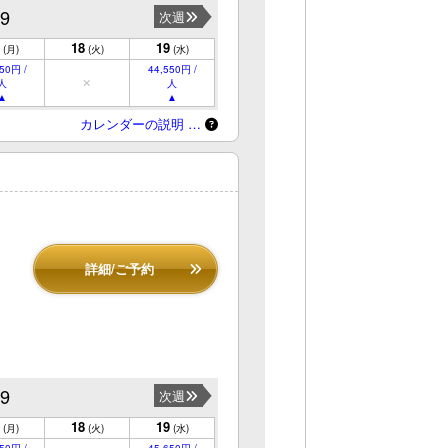
19
次週
18
19
(月)
(火)
(水)
50円 /
44,550円 /
人
人
カレンダーの説明 …
詳細/ご予約
19
次週
18
19
(月)
(火)
(水)
50円 /
45,650円 /