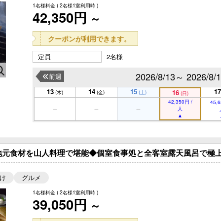
1名様料金
( 2名様1室利用時 )
42,350円
～
クーポンが利用できます。
定員
2名様
2026/8/13～ 2026/8/
前週
13
14
15
17
16
(木)
(金)
(土)
(日)
42,350円 /
45,6
人
地元食材を山人料理で堪能◆個室食事処と全客室露天風呂で極上
け
グルメ
1名様料金
( 2名様1室利用時 )
39,050円
～