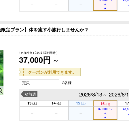
人
民限定プラン】体を癒す小旅行しませんか？
1名様料金
( 2名様1室利用時 )
37,000円
～
クーポンが利用できます。
定員
2名様
2026/8/13～ 2026/8/
前週
13
14
15
17
16
(木)
(金)
(土)
(日)
37,000円 /
40,0
人