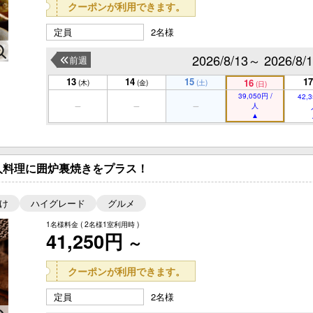
クーポンが利用できます。
定員
2名様
2026/8/13～ 2026/8/
前週
13
14
15
17
16
(木)
(金)
(土)
(日)
39,050円 /
42,3
人
人料理に囲炉裏焼きをプラス！
け
ハイグレード
グルメ
1名様料金
( 2名様1室利用時 )
41,250円
～
クーポンが利用できます。
定員
2名様