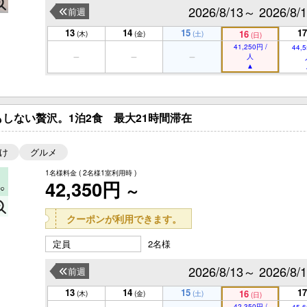
2026/8/13～ 2026/8/
前週
13
14
15
17
16
(木)
(金)
(土)
(日)
41,250円 /
44,5
人
しない贅沢。1泊2食 最大21時間滞在
け
グルメ
1名様料金
( 2名様1室利用時 )
42,350円
～
クーポンが利用できます。
定員
2名様
2026/8/13～ 2026/8/
前週
13
14
15
17
16
(木)
(金)
(土)
(日)
42,350円 /
45,6