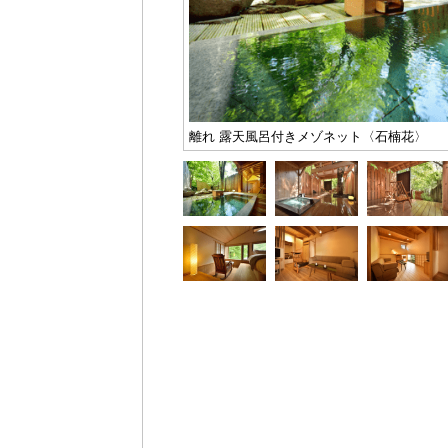
離れ 露天風呂付きメゾネット〈石楠花〉