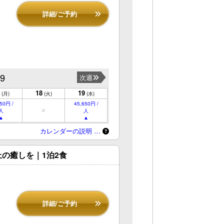
詳細/ご予約
19
次週
18
19
(月)
(火)
(水)
50円 /
45,650円 /
人
人
カレンダーの説明 …
の癒しを｜1泊2食
詳細/ご予約