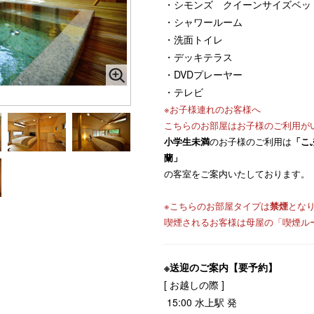
・シモンズ クイーンサイズベッ
・シャワールーム
・洗面トイレ
・デッキテラス
・DVDプレーヤー
・テレビ
※お子様連れのお客様へ
こちらのお部屋はお子様のご利用が
小学生未満
のお子様のご利用は
「こ
蘭」
の客室をご案内いたしております。
※こちらのお部屋タイプは
禁煙
とな
喫煙されるお客様は母屋の「喫煙ル
※送迎のご案内【要予約】
[ お越しの際 ]
15:00 水上駅 発