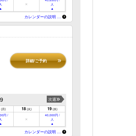
人
人
カレンダーの説明 …
詳細/ご予約
19
次週
18
19
(月)
(火)
(水)
00円 /
40,000円 /
人
人
カレンダーの説明 …