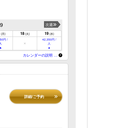
19
次週
18
19
(月)
(火)
(水)
50円 /
42,350円 /
人
人
カレンダーの説明 …
詳細/ご予約