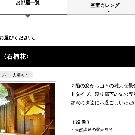
お部屋一覧
空室カレンダー
お選びください。
ト〈石楠花〉
ップル・夫婦向け
２階の窓から山々の雄大な景
トタイプ
。渡り廊下の先の専
贅沢に快適にお過ごしいただ
〔 設 備 〕
・天然温泉の露天風呂