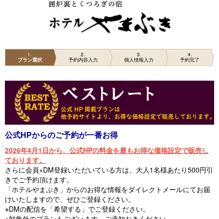
1
2
3
4
プラン選択
予約内容入力
個人情報入力
予約完了
公式HPからのご予約が一番お得
2026年4月1日から、公式HPの料金を最もお得な価格設定で販売し
ております。
さらに会員+DM登録いただいている方は、大人1名様あたり500円引
きでご予約頂けます。
「ホテルやまぶき」からのお得な情報をダイレクトメールにてお届
けいたしますので、ぜひご登録ください。
※DMの配信を「希望する」でご登録ください。
※対象外のプランもございます。ご承知おきください。