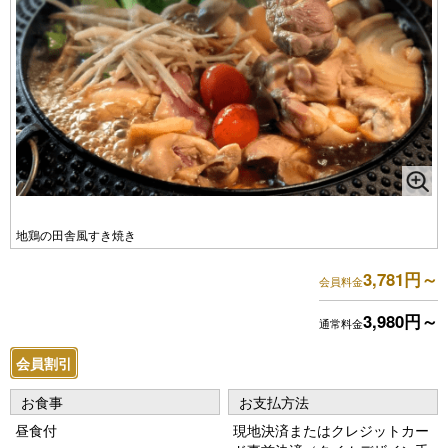
地鶏の田舎風すき焼き
3,781円～
会員料金
3,980円～
通常料金
会員割引
お食事
お支払方法
昼食付
現地決済またはクレジットカー