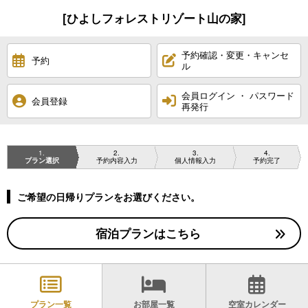
[ひよしフォレストリゾート山の家]
予約確認・変更・キャンセ
予約
ル
会員ログイン ・ パスワード
会員登録
再発行
1
2
3
4
プラン選択
予約内容入力
個人情報入力
予約完了
ご希望の日帰りプランをお選びください。
宿泊プランはこちら
プラン一覧
お部屋一覧
空室カレンダー