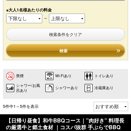
※大人1名様あたりの料金
～
検索条件をクリア
検索
禁煙
Wi-Fiあり
トイレあり
シャワー/お風
シャワーあり
冷蔵庫あり
呂あり
5件中1～5件を表示
【日帰り昼食】和牛BBQコース｜”肉好き” 料理長
の厳選牛と郷土食材 ｜コスパ抜群 手ぶらでBBQ