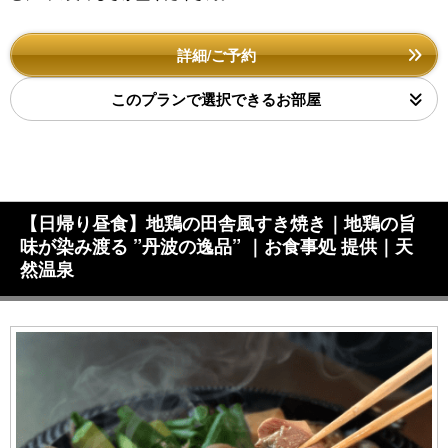
詳細/ご予約
このプランで選択できるお部屋
【日帰り昼食】地鶏の田舎風すき焼き｜地鶏の旨
味が染み渡る ”丹波の逸品” ｜お食事処 提供｜天
然温泉