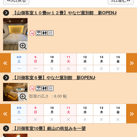
【山側客室１０畳or１２畳】やなだ屋別館 新OPEN♪
8/8
9
10
11
12
13
14
土
日
月
火
水
木
金
【川側客室６畳】やなだ屋別館 新OPEN♪
部屋の広さ ：6.00 帖
8/8
9
10
11
12
13
14
土
日
月
火
水
木
金
【川側客室10畳】銀山の街並みを一望