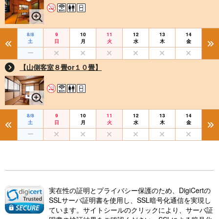
8/8
9
10
11
12
13
14
土
日
月
火
水
木
金
【山側客室８畳or１０畳】
8/8
9
10
11
12
13
14
土
日
月
火
水
木
金
実在性の証明とプライバシー保護のため、DigiCertの
SSLサーバ証明書を使用し、SSL暗号化通信を実現し
ています。サイトシールのクリックにより、サーバ証