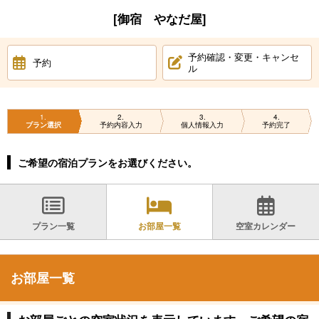
[御宿 やなだ屋]
予約確認・変更・キャンセ
予約
ル
1
2
3
4
プラン選択
予約内容入力
個人情報入力
予約完了
ご希望の宿泊プランをお選びください。
プラン一覧
お部屋一覧
空室カレンダー
お部屋一覧