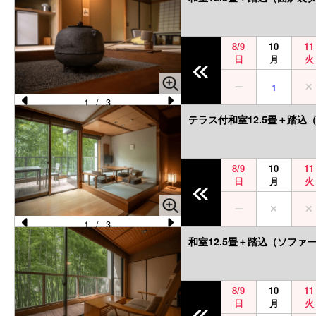
e
e
vi
xt
8/9
10
11
o
日
月
火
u
1
s
1
/
3
Pr
N
テラス付和室12.5畳＋踏込
e
e
vi
xt
8/9
10
11
o
日
月
火
u
s
1
/
3
Pr
N
和室12.5畳＋踏込（ソファ
e
e
vi
xt
8/9
10
11
o
日
月
火