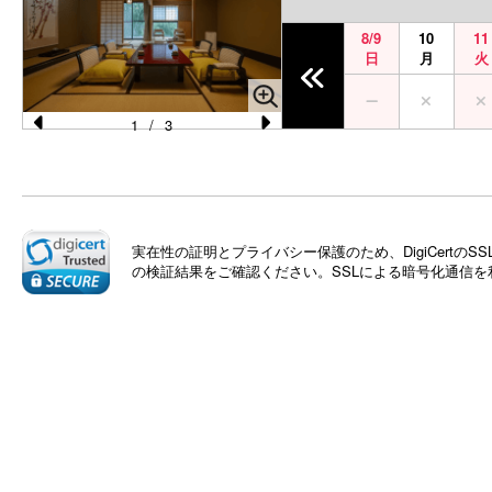
vi
xt
8/9
10
11
o
日
月
火
u
s
1
/
3
Pr
N
e
e
vi
xt
o
実在性の証明とプライバシー保護のため、DigiCert
の検証結果をご確認ください。SSLによる暗号化通信
u
s