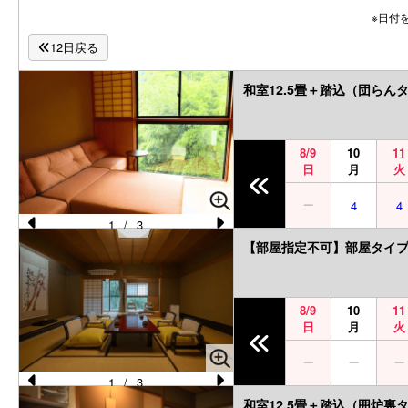
※日付
12日戻る
和室12.5畳＋踏込（団らん
8/9
10
11
日
月
火
4
4
1
/
3
Pr
N
【部屋指定不可】部屋タイ
e
e
vi
xt
8/9
10
11
o
日
月
火
u
s
1
/
3
Pr
N
和室12.5畳＋踏込（囲炉裏