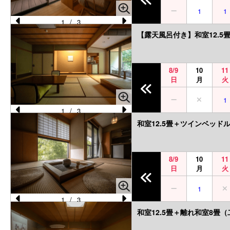
u
1
1
s
1
/
3
Pr
N
【露天風呂付き】和室12.5
e
e
vi
xt
8/9
10
11
o
日
月
火
u
1
s
1
/
3
Pr
N
和室12.5畳＋ツインベッ
e
e
vi
xt
8/9
10
11
o
日
月
火
u
1
s
1
/
3
Pr
N
和室12.5畳＋離れ和室8畳
e
e