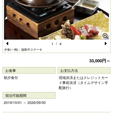
1
/
4
Pr
N
夕食(一例)：福島牛ステーキ
e
e
33,000円～
vi
xt
お食事
お支払方法
o
朝夕食付
現地決済またはクレジットカー
u
ド事前決済（タイムデザイン手
s
配旅行）
宿泊可能期間
2019/10/01 ～ 2026/09/30