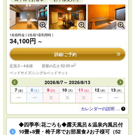
1名様料金
( 2名様1室利用時 )
34,100円
～
詳細/ご予約
2
定員:2～4名様
部屋の広さ:52.00 m
ベッドサイズ:シングルベッドマット
2026/8/7～ 2026/8/13
7
8
9
10
11
12
13
(金)
(土)
(日)
(月)
(火)
(水)
(木)
カレンダーの説明 …
◆四季亭:花ごろも◆露天風呂＆温泉内風呂付
10畳+8畳・椅子席でお部屋食♪お子様可（52