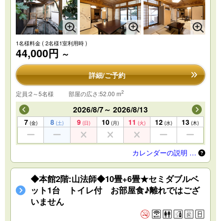
1名様料金
( 2名様1室利用時 )
44,000円
～
詳細/ご予約
2
定員:2～5名様
部屋の広さ:52.00 m
2026/8/7～ 2026/8/13
7
8
9
10
11
12
13
(金)
(土)
(日)
(月)
(火)
(水)
(木)
カレンダーの説明 …
◆本館2階:山法師◆10畳+6畳★セミダブルベ
ット1台 トイレ付 お部屋食♪離れではござ
いません