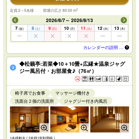
2
定員:2～5名様
部屋の広さ:60.00 m
2026/8/7～ 2026/8/13
7
8
9
10
11
12
13
(金)
(土)
(日)
(月)
(火)
(水)
(木)
カレンダーの説明 …
◆松籟亭:若菜◆10＋10畳+広縁★温泉ジャグ
ジー風呂付・お部屋食♪（76㎡）
椅子席でお食事
マッサージ機付き
洗面台２個の洗面所
ジャグジー付き内風呂
1名様料金
( 2名様1室利用時 )