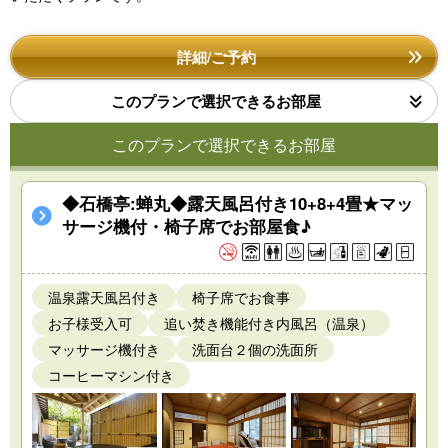
詳細/ご予約
このプランで選択できるお部屋
このプランで選択できるお部屋
◆石橋亭:蝉丸◆露天風呂付き10+8+4畳★マッ
サージ機付・椅子席でお部屋食♪
温泉露天風呂付き
椅子席でお食事
お子様受入可
追い焚き機能付き内風呂（温泉）
マッサージ機付き
洗面台２個の洗面所
コーヒーマシン付き