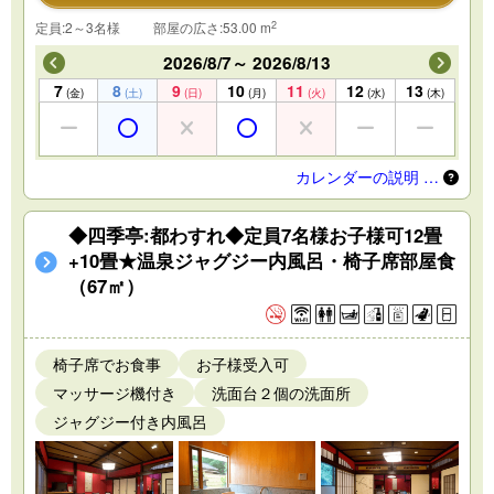
2
定員:2～3名様
部屋の広さ:53.00 m
2026/8/7～ 2026/8/13
7
8
9
10
11
12
13
(金)
(土)
(日)
(月)
(火)
(水)
(木)
カレンダーの説明 …
◆四季亭:都わすれ◆定員7名様お子様可12畳
+10畳★温泉ジャグジー内風呂・椅子席部屋食
（67㎡）
椅子席でお食事
お子様受入可
マッサージ機付き
洗面台２個の洗面所
ジャグジー付き内風呂