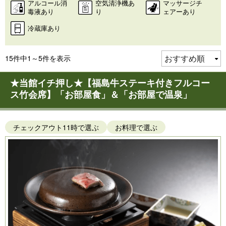
アルコール消
空気清浄機あ
マッサージチ
毒液あり
り
ェアーあり
冷蔵庫あり
15件中1～5件を表示
★当館イチ押し★【福島牛ステーキ付きフルコー
ス竹会席】「お部屋食」＆「お部屋で温泉」
チェックアウト11時で選ぶ
お料理で選ぶ