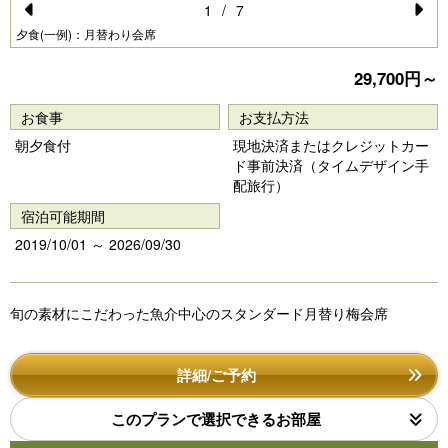
1
/
7
Pr
N
夕食(一例)：月替わり会席
e
e
29,700円～
vi
xt
お食事
お支払方法
o
朝夕食付
現地決済またはクレジットカー
u
ド事前決済（タイムデザイン手
s
配旅行）
宿泊可能期間
2019/10/01 ～ 2026/09/30
旬の素材にこだわった魚介中心のスタンダード月替り梅会席
詳細/ご予約
このプランで選択できるお部屋