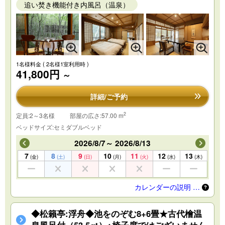
追い焚き機能付き内風呂（温泉）
1名様料金
( 2名様1室利用時 )
41,800円
～
詳細/ご予約
2
定員:2～3名様
部屋の広さ:57.00 m
ベッドサイズ:セミダブルベッド
2026/8/7～ 2026/8/13
7
8
9
10
11
12
13
(金)
(土)
(日)
(月)
(火)
(水)
(木)
カレンダーの説明 …
◆松籟亭:浮舟◆池をのぞむ8+6畳★古代檜温
泉風呂付（53.5㎡）※椅子席ではございません