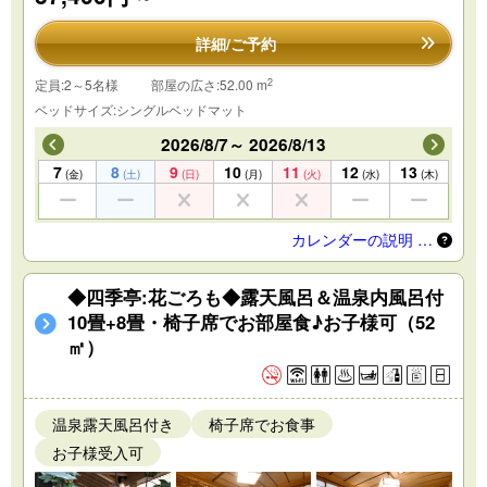
詳細/ご予約
2
定員:2～5名様
部屋の広さ:52.00 m
ベッドサイズ:シングルベッドマット
2026/8/7～ 2026/8/13
7
8
9
10
11
12
13
(金)
(土)
(日)
(月)
(火)
(水)
(木)
カレンダーの説明 …
◆四季亭:花ごろも◆露天風呂＆温泉内風呂付
10畳+8畳・椅子席でお部屋食♪お子様可（52
㎡）
温泉露天風呂付き
椅子席でお食事
お子様受入可