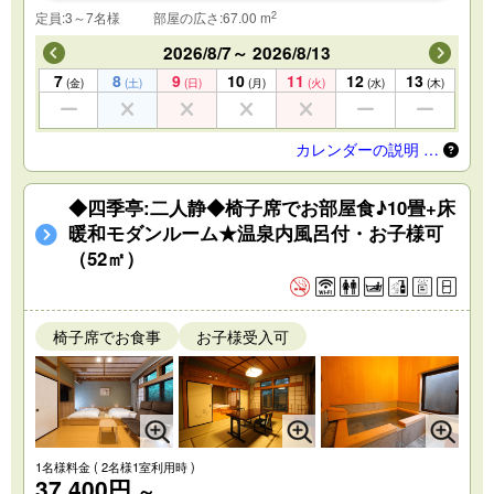
2
定員:3～7名様
部屋の広さ:67.00 m
2026/8/7～ 2026/8/13
7
8
9
10
11
12
13
(金)
(土)
(日)
(月)
(火)
(水)
(木)
カレンダーの説明 …
◆四季亭:二人静◆椅子席でお部屋食♪10畳+床
暖和モダンルーム★温泉内風呂付・お子様可
（52㎡）
椅子席でお食事
お子様受入可
1名様料金
( 2名様1室利用時 )
37,400円
～