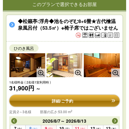
このプランで選択できるお部屋
◆松籟亭:浮舟◆池をのぞむ8+6畳★古代檜温
泉風呂付（53.5㎡）※椅子席ではございません
ひのき風呂
1名様料金
( 2名様1室利用時 )
31,900円
～
詳細/ご予約
2
定員:2～3名様
部屋の広さ:53.00 m
2026/8/7～ 2026/8/13
7
8
9
10
11
12
13
(金)
(土)
(日)
(月)
(火)
(水)
(木)