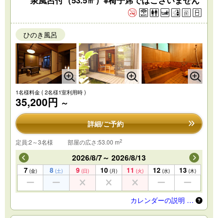
ひのき風呂
1名様料金
( 2名様1室利用時 )
35,200円
～
詳細/ご予約
2
定員:2～3名様
部屋の広さ:53.00 m
2026/8/7～ 2026/8/13
7
8
9
10
11
12
13
(金)
(土)
(日)
(月)
(火)
(水)
(木)
カレンダーの説明 …