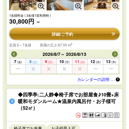
1名様料金
( 3名様1室利用時 )
30,800円
～
詳細/ご予約
2
定員:3～7名様
部屋の広さ:67.00 m
2026/8/7～ 2026/8/13
7
8
9
10
11
12
13
(金)
(土)
(日)
(月)
(火)
(水)
(木)
カレンダーの説明 …
◆四季亭:二人静◆椅子席でお部屋食♪10畳+床
暖和モダンルーム★温泉内風呂付・お子様可
（52㎡）
椅子席でお食事
お子様受入可