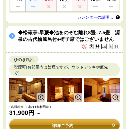
カレンダーの説明 …
◆松籟亭:早蕨◆池をのぞむ離れ8畳+7.5畳 源
泉の古代檜風呂付※椅子席ではございません
ひのき風呂
喫煙可(お部屋内は禁煙ですが、ウッドデッキや庭先
で）
1名様料金
( 2名様1室利用時 )
31,900円
～
詳細/ご予約