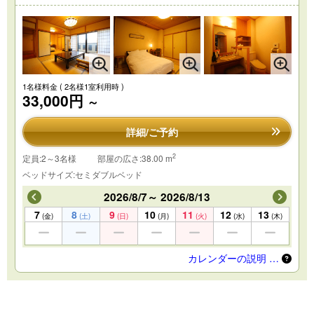
1名様料金
( 2名様1室利用時 )
33,000円
～
詳細/ご予約
2
定員:2～3名様
部屋の広さ:38.00 m
ベッドサイズ:セミダブルベッド
2026/8/7～ 2026/8/13
7
8
9
10
11
12
13
(金)
(土)
(日)
(月)
(火)
(水)
(木)
カレンダーの説明 …