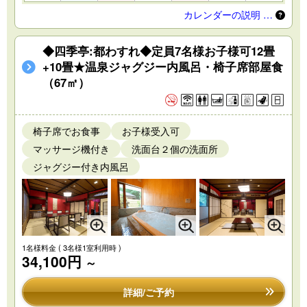
カレンダーの説明 …
◆四季亭:都わすれ◆定員7名様お子様可12畳
+10畳★温泉ジャグジー内風呂・椅子席部屋食
（67㎡）
椅子席でお食事
お子様受入可
マッサージ機付き
洗面台２個の洗面所
ジャグジー付き内風呂
1名様料金
( 3名様1室利用時 )
34,100円
～
詳細/ご予約