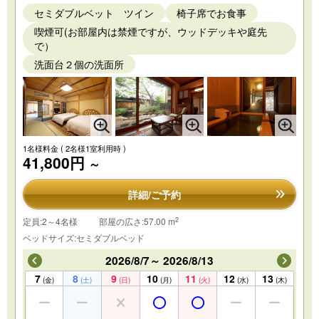
セミダブルベット ツイン
椅子席でお食事
喫煙可(お部屋内は禁煙ですが、ウッドデッキや庭先
で）
洗面台２個の洗面所
1名様料金
( 2名様1室利用時 )
41,800円
～
詳細/ご予約
2
定員:2～4名様
部屋の広さ:57.00 m
ベッドサイズ:セミダブルベッド
2026/8/7～ 2026/8/13
7
8
9
10
11
12
13
(金)
(土)
(日)
(月)
(火)
(水)
(木)