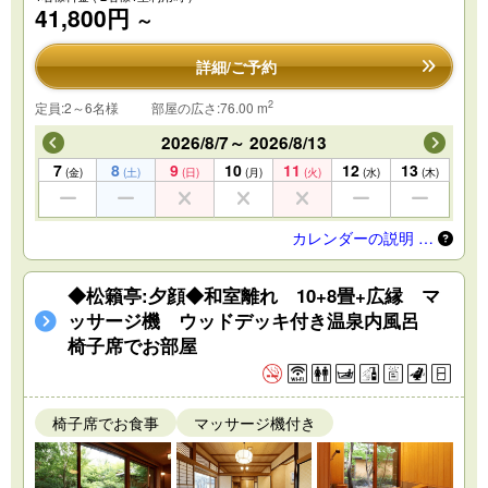
41,800円
～
詳細/ご予約
2
定員:2～6名様
部屋の広さ:76.00 m
2026/8/7～ 2026/8/13
7
8
9
10
11
12
13
(金)
(土)
(日)
(月)
(火)
(水)
(木)
カレンダーの説明 …
◆松籟亭:夕顔◆和室離れ 10+8畳+広縁 マ
ッサージ機 ウッドデッキ付き温泉内風呂
椅子席でお部屋
椅子席でお食事
マッサージ機付き