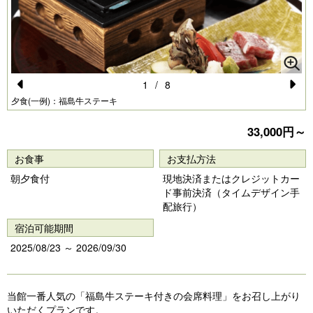
1
/
8
Pr
N
夕食(一例)：福島牛ステーキ
e
e
33,000円～
vi
xt
お食事
お支払方法
o
朝夕食付
現地決済またはクレジットカー
u
ド事前決済（タイムデザイン手
s
配旅行）
宿泊可能期間
2025/08/23 ～ 2026/09/30
当館一番人気の「福島牛ステーキ付きの会席料理」をお召し上がり
いただくプランです。