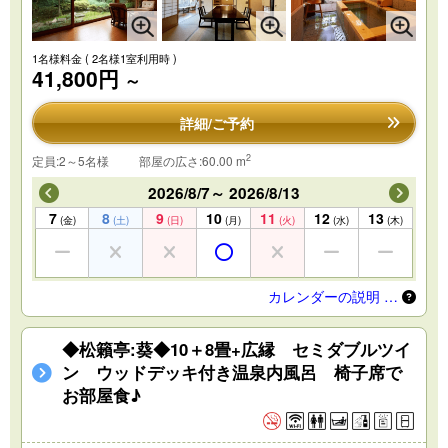
1名様料金
( 2名様1室利用時 )
41,800円
～
詳細/ご予約
2
定員:2～5名様
部屋の広さ:60.00 m
2026/8/7～ 2026/8/13
7
8
9
10
11
12
13
(金)
(土)
(日)
(月)
(火)
(水)
(木)
カレンダーの説明 …
◆松籟亭:葵◆10＋8畳+広縁 セミダブルツイ
ン ウッドデッキ付き温泉内風呂 椅子席で
お部屋食♪