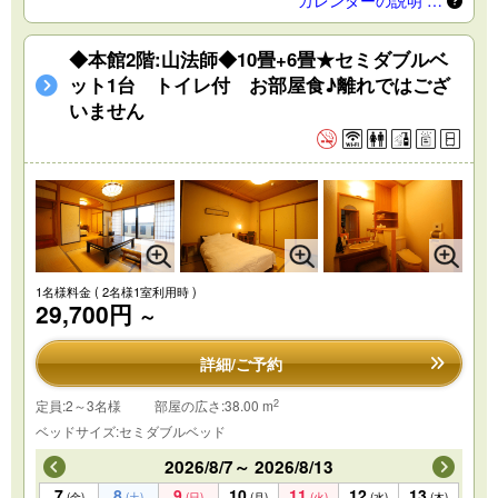
◆本館2階:山法師◆10畳+6畳★セミダブルベ
ット1台 トイレ付 お部屋食♪離れではござ
いません
1名様料金
( 2名様1室利用時 )
29,700円
～
詳細/ご予約
2
定員:2～3名様
部屋の広さ:38.00 m
ベッドサイズ:セミダブルベッド
2026/8/7～ 2026/8/13
7
8
9
10
11
12
13
(金)
(土)
(日)
(月)
(火)
(水)
(木)