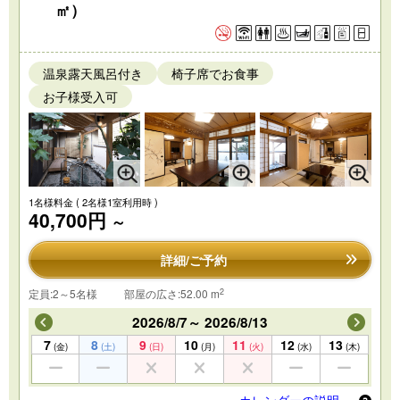
㎡）
温泉露天風呂付き
椅子席でお食事
お子様受入可
1名様料金
( 2名様1室利用時 )
40,700円
～
詳細/ご予約
2
定員:2～5名様
部屋の広さ:52.00 m
2026/8/7～ 2026/8/13
7
8
9
10
11
12
13
(金)
(土)
(日)
(月)
(火)
(水)
(木)
カレンダーの説明 …