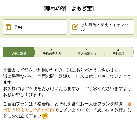
[離れの宿 よもぎ埜]
予約確認・変更・キャンセ
予約
ル
1
2
3
4
プラン選択
予約内容入力
個人情報入力
予約完了
平素より当館をご利用いただき、誠にありがとうございます。
誠に勝手ながら、当面の間、送迎サービスは休止とさせていただき
ます。
お客様にはご不便をおかけいたしますが、ご了承くださいますよう
お願い申し上げます。
ご宿泊プランは「松会席」とそれを含むお一人様プランを除き、
当
日朝８時までご予約が可能
でございますので、『思い付き旅行』な
どにお役立て下さい