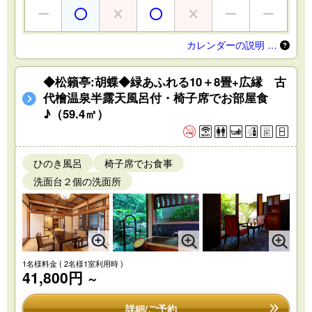
カレンダーの説明 …
◆松籟亭:胡蝶◆緑あふれる10＋8畳+広縁 古
代檜温泉半露天風呂付・椅子席でお部屋食
♪（59.4㎡）
ひのき風呂
椅子席でお食事
洗面台２個の洗面所
1名様料金
( 2名様1室利用時 )
41,800円
～
詳細/ご予約