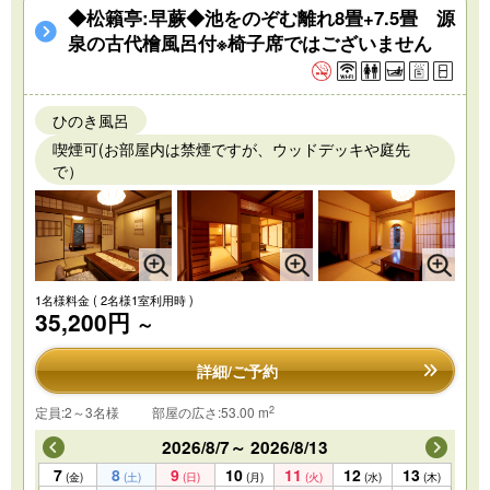
◆松籟亭:早蕨◆池をのぞむ離れ8畳+7.5畳 源
泉の古代檜風呂付※椅子席ではございません
ひのき風呂
喫煙可(お部屋内は禁煙ですが、ウッドデッキや庭先
で）
1名様料金
( 2名様1室利用時 )
35,200円
～
詳細/ご予約
2
定員:2～3名様
部屋の広さ:53.00 m
2026/8/7～ 2026/8/13
7
8
9
10
11
12
13
(金)
(土)
(日)
(月)
(火)
(水)
(木)