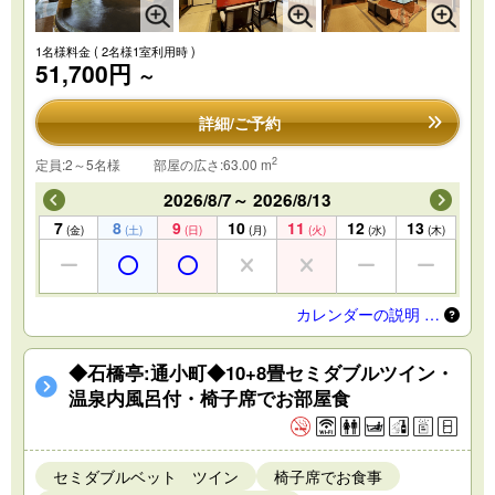
1名様料金
( 2名様1室利用時 )
51,700円
～
詳細/ご予約
2
定員:2～5名様
部屋の広さ:63.00 m
2026/8/7～ 2026/8/13
7
8
9
10
11
12
13
(金)
(土)
(日)
(月)
(火)
(水)
(木)
カレンダーの説明 …
◆石橋亭:通小町◆10+8畳セミダブルツイン・
温泉内風呂付・椅子席でお部屋食
セミダブルベット ツイン
椅子席でお食事