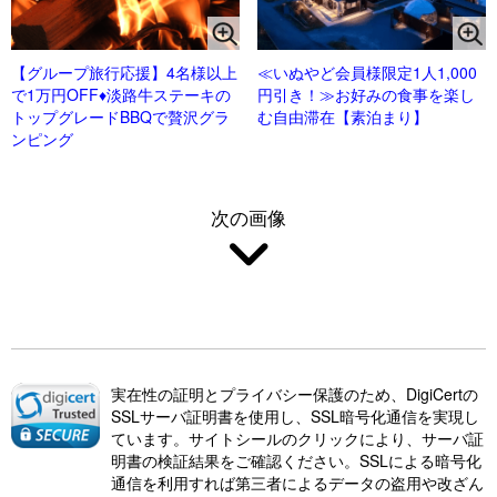
【グループ旅行応援】4名様以上
≪いぬやど会員様限定1人1,000
で1万円OFF♦淡路牛ステーキの
円引き！≫お好みの食事を楽し
トップグレードBBQで贅沢グラ
む自由滞在【素泊まり】
ンピング
次の画像
実在性の証明とプライバシー保護のため、DigiCertの
SSLサーバ証明書を使用し、SSL暗号化通信を実現し
ています。サイトシールのクリックにより、サーバ証
明書の検証結果をご確認ください。SSLによる暗号化
通信を利用すれば第三者によるデータの盗用や改ざん