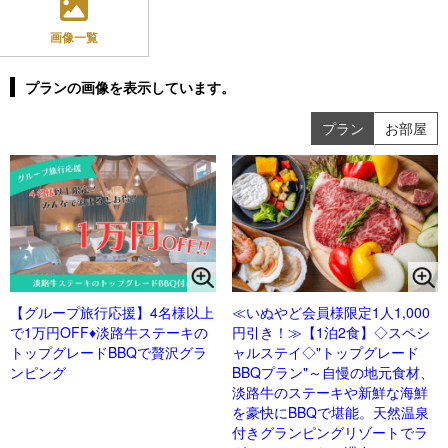
画像一覧
プランの画像を表示しています。
プラン
お部屋
【グループ旅行応援】4名様以上
≪いぬやど会員様限定1人1,000
で1万円OFF♦淡路牛ステーキの
円引き！≫【1泊2食】◇スペシ
トップグレードBBQで贅沢グラ
ャルステイ◇"トップグレード
ンピング
BBQプラン"～自慢の地元食材、
淡路牛のステーキや新鮮な海鮮
を豪快にBBQで堪能。天然温泉
付きグランピングリゾートでラ