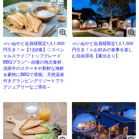
≪いぬやど会員様限定1人1,000
≪いぬやど会員様限定1人1,000
円引き！≫【1泊2食】◇スペシ
円引き！≫お好みの食事を楽し
ャルステイ◇"トップグレード
む自由滞在【素泊まり】
BBQプラン"～自慢の地元食材、
淡路牛のステーキや新鮮な海鮮
を豪快にBBQで堪能。天然温泉
付きグランピングリゾートでラ
グジュアリーなご滞在～