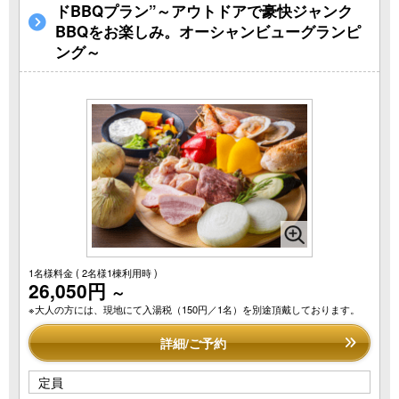
ドBBQプラン”～アウトドアで豪快ジャンク
BBQをお楽しみ。オーシャンビューグランピ
ング～
1名様料金
( 2名様1棟利用時 )
26,050円
～
※大人の方には、現地にて入湯税（150円／1名）を別途頂戴しております。
詳細/ご予約
定員