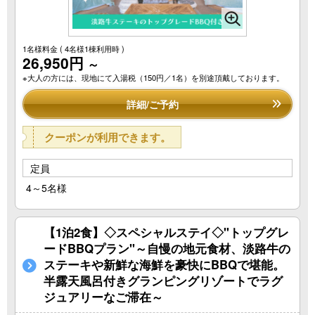
1名様料金
( 4名様1棟利用時 )
26,950円
～
※大人の方には、現地にて入湯税（150円／1名）を別途頂戴しております。
詳細/ご予約
クーポンが利用できます。
定員
4～5名様
【1泊2食】◇スペシャルステイ◇"トップグレ
ードBBQプラン"～自慢の地元食材、淡路牛の
ステーキや新鮮な海鮮を豪快にBBQで堪能。
半露天風呂付きグランピングリゾートでラグ
ジュアリーなご滞在～