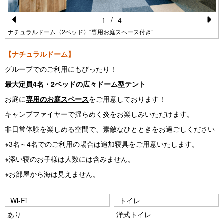
1
/
4
Pr
N
ナチュラルドーム〈2ベッド〉"専用お庭スペース付き”
e
e
【ナチュラルドーム】
vi
xt
グループでのご利用にもぴったり！
o
最大定員4名・2ベッドの広々ドーム型テント
u
お庭に
専用のお庭スペース
をご用意しております！
s
キャンプファイヤーで揺らめく炎をお楽しみいただけます。
非日常体験を楽しめる空間で、素敵なひとときをお過ごしください
※3名～4名でのご利用の場合は追加寝具をご用意いたします。
※添い寝のお子様は人数には含みません。
※お部屋から海は見えません。
Wi-Fi
トイレ
あり
洋式トイレ