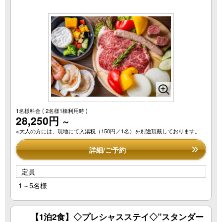
1名様料金
( 2名様1棟利用時 )
28,250円
～
※大人の方には、現地にて入湯税（150円／1名）を別途頂戴しております。
詳細/ご予約
定員
1～5名様
【1泊2食】◇プレシャスステイ◇”スタンダー