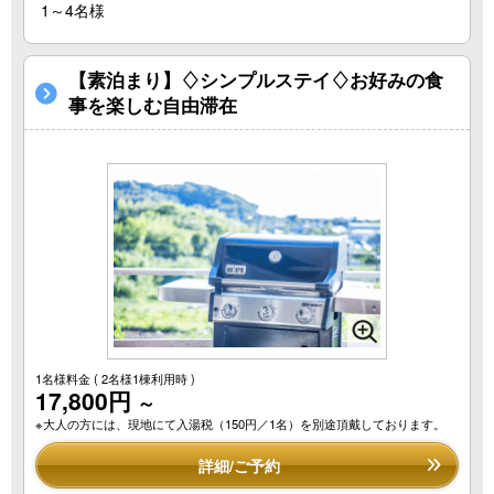
1～4名様
【素泊まり】♢シンプルステイ♢お好みの食
事を楽しむ自由滞在
1名様料金
( 2名様1棟利用時 )
17,800円
～
※大人の方には、現地にて入湯税（150円／1名）を別途頂戴しております。
詳細/ご予約