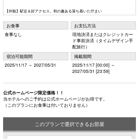
Pr
N
e
e
【外観】駅近＆好アクセス。和の趣ある落ち着いた佇まい
vi
xt
お食事
お支払方法
o
食事なし
現地決済またはクレジットカー
u
ド事前決済（タイムデザイン手
s
配旅行）
宿泊可能期間
掲載期間
2025/11/17 ～ 2027/05/31
2025/11/17 [00:00] ～
2027/05/31 [23:59]
公式ホームページ限定価格！！
当ホテルへのご予約は公式ホームページがお得です。
（このプランにお食事は付いておりません）
このプランで選択できるお部屋