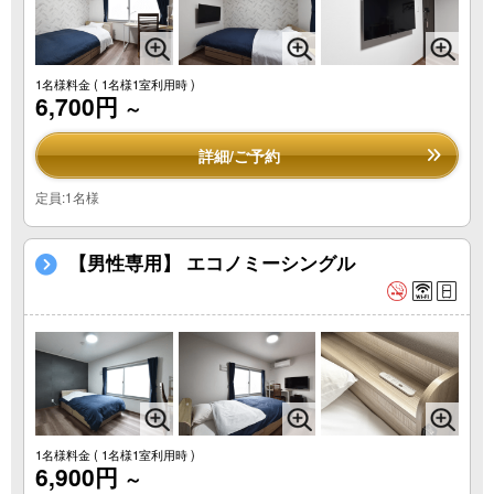
1名様料金
( 1名様1室利用時 )
6,700円
～
詳細/ご予約
定員:1名様
【男性専用】 エコノミーシングル
1名様料金
( 1名様1室利用時 )
6,900円
～