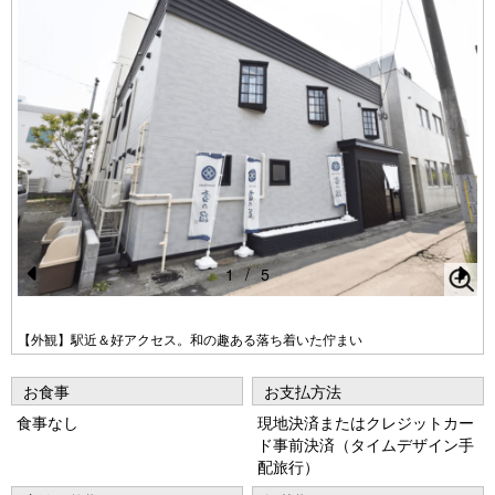
1
/
5
Pr
N
e
e
【外観】駅近＆好アクセス。和の趣ある落ち着いた佇まい
vi
xt
お食事
お支払方法
o
食事なし
現地決済またはクレジットカー
u
ド事前決済（タイムデザイン手
s
配旅行）