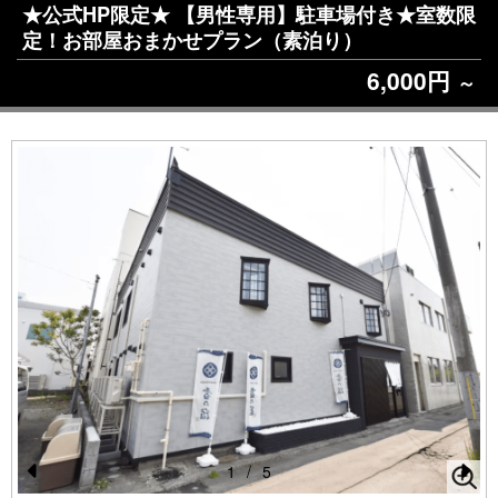
★公式HP限定★ 【男性専用】駐車場付き★室数限
定！お部屋おまかせプラン（素泊り）
6,000円
～
1
/
5