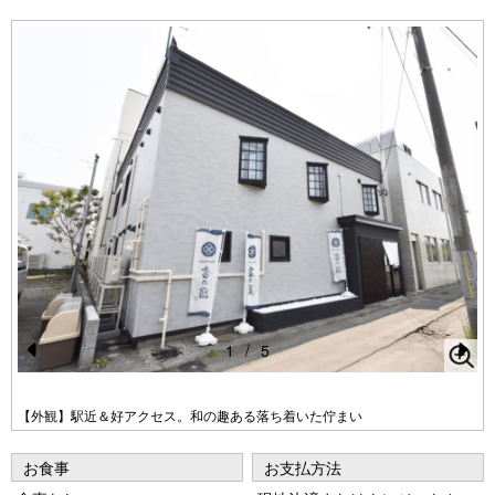
1
/
5
Pr
N
e
e
【外観】駅近＆好アクセス。和の趣ある落ち着いた佇まい
vi
xt
お食事
お支払方法
o