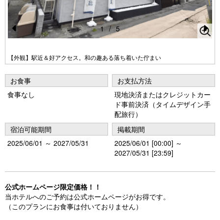
1
/
5
Pr
N
e
e
【外観】駅近＆好アクセス。和の趣ある落ち着いた佇まい
vi
xt
お食事
お支払方法
o
食事なし
現地決済またはクレジットカー
u
ド事前決済（タイムデザイン手
s
配旅行）
宿泊可能期間
掲載期間
2025/06/01 ～ 2027/05/31
2025/06/01 [00:00] ～
2027/05/31 [23:59]
公式ホームページ限定価格！！
当ホテルへのご予約は公式ホームページがお得です。
（このプランにお食事は付いておりません）