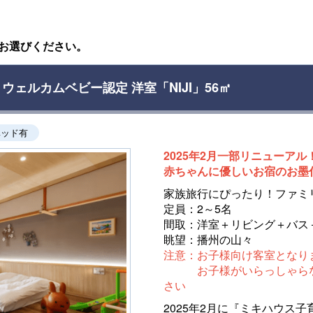
お選びください。
ェルカムベビー認定 洋室「NIJI」56㎡
ベッド有
2025年2月一部リニューアル
赤ちゃんに優しいお宿のお墨
家族旅行にぴったり！ファミ
定員：2～5名
間取：洋室＋リビング＋バス
眺望：播州の山々
注意：お子様向け客室となり
お子様がいらっしゃらない
さい
2025年2月に『ミキハウス