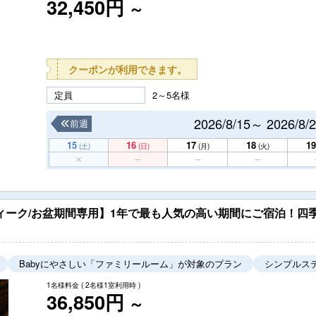
32,450円
～
クーポンが利用できます。
定員
2～5名様
2026/8/15～ 2026/8/
前週
15
16
17
18
19
(土)
(日)
(月)
(火)
ィーク/お盆期間専用】1年で最も人気の高い期間にご宿泊！四
Babyにやさしい「ファミリールーム」が対象のプラン
シンプルス
1名様料金
( 2名様1室利用時 )
36,850円
～