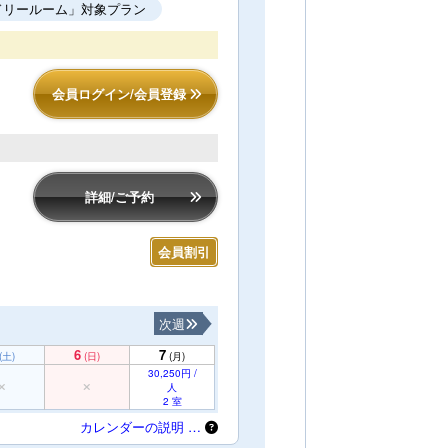
ドリールーム」対象プラン
会員ログイン/会員登録
詳細/ご予約
会員割引
次週
6
7
(土)
(日)
(月)
30,250円 /
人
2 室
カレンダーの説明 …