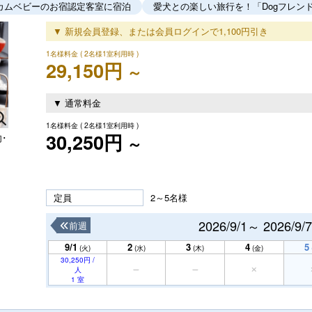
カムベビーのお宿認定客室に宿泊
愛犬との楽しい旅行を！「Dogフレン
▼ 新規会員登録、または会員ログインで1,100円引き
1名様料金
( 2名様1室利用時 )
29,150円
～
▼ 通常料金
1名様料金
( 2名様1室利用時 )
30,250円
･
～
定員
2～5名様
2026/9/1～ 2026/9/7
前週
9/1
2
3
4
5
(火)
(水)
(木)
(金)
30,250円 /
人
1 室