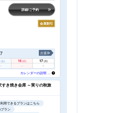
詳細/ご予約
会員割引
17
次週
16
17
(土)
(日)
(月)
カレンダーの説明 …
沢すき焼き会席 ～実りの秋旅
を利用できるプランはこちら
のプラン