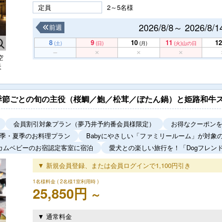
定員
2～5名様
2026/8/8～ 2026/8/1
前週
8
9
10
11
12
(土)
(日)
(月)
(火)
山の日
空
天
季節ごとの旬の主役（桜鯛／鮑／松茸／ぼたん鍋）と姫路和牛ス
会員割引対象プラン（夢乃井予約番会員様限定）
お得なクーポン
季・夏季のお料理プラン
Babyにやさしい「ファミリールーム」が対象
カムベビーのお宿認定客室に宿泊
愛犬との楽しい旅行を！「Dogフレン
▼ 新規会員登録、または会員ログインで1,100円引き
1名様料金
( 2名様1室利用時 )
25,850円
～
▼ 通常料金