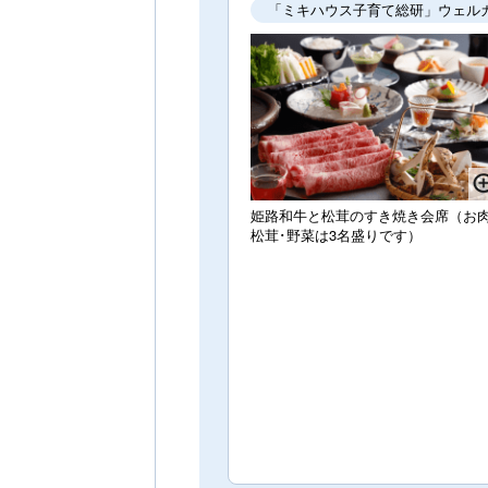
「ミキハウス子育て総研」ウェル
姫路和牛と松茸のすき焼き会席（お肉
松茸･野菜は3名盛りです）