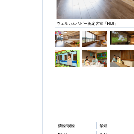
ウェルカムベビー認定客室「NIJI」
禁煙/喫煙
禁煙