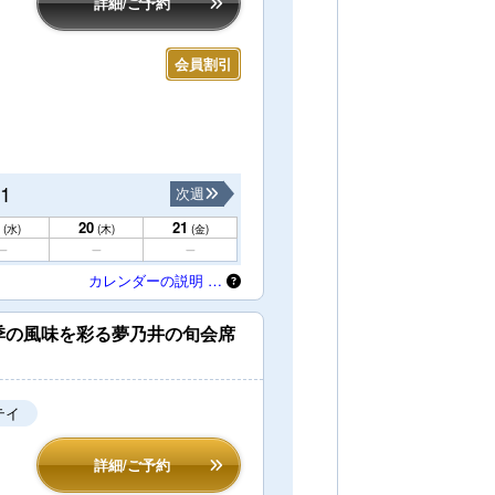
詳細/ご予約
会員割引
21
次週
20
21
(水)
(木)
(金)
カレンダーの説明 …
季の風味を彩る夢乃井の旬会席
テイ
詳細/ご予約