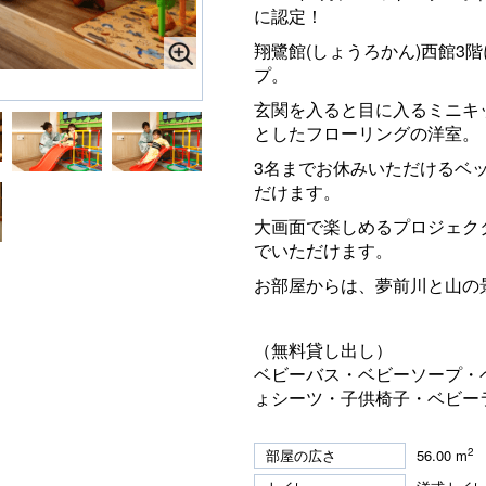
に認定！
翔鷺館(しょうろかん)西館3
プ。
玄関を入ると目に入るミニキ
としたフローリングの洋室。
3名までお休みいただけるベ
だけます。
大画面で楽しめるプロジェク
でいただけます。
お部屋からは、夢前川と山の
（無料貸し出し）
ベビーバス・ベビーソープ・
ょシーツ・子供椅子・ベビー
2
部屋の広さ
56.00 m