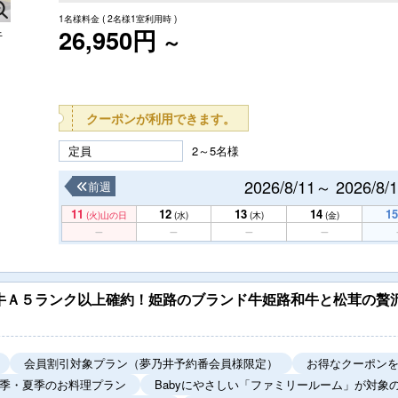
1名様料金
( 2名様1室利用時 )
26,950円
牛
～
クーポンが利用できます。
定員
2～5名様
2026/8/11～ 2026/8/
前週
11
12
13
14
15
(火)
山の日
(水)
(木)
(金)
和牛Ａ５ランク以上確約！姫路のブランド牛姫路和牛と松茸の贅
会員割引対象プラン（夢乃井予約番会員様限定）
お得なクーポン
季・夏季のお料理プラン
Babyにやさしい「ファミリールーム」が対象