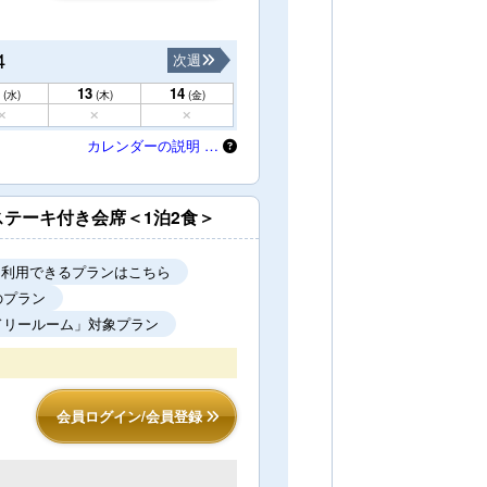
4
次週
13
14
(水)
(木)
(金)
カレンダーの説明 …
テーキ付き会席＜1泊2食＞
を利用できるプランはこちら
のプラン
ドリールーム」対象プラン
会員ログイン/会員登録