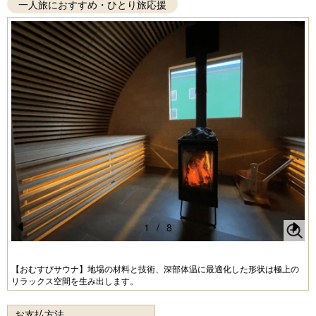
一人旅におすすめ・ひとり旅応援
1
/
8
Pr
N
e
e
【おむすびサウナ】地場の材料と技術、深部体温に最適化した形状は極上の
リラックス空間を生み出します。
vi
xt
o
お支払方法