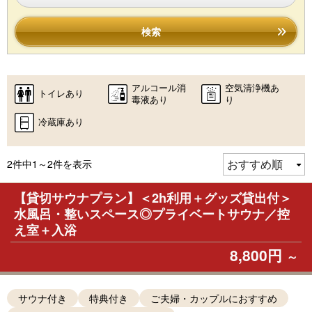
検索
アルコール消
空気清浄機あ
トイレあり
毒液あり
り
冷蔵庫あり
2件中1～2件を表示
【貸切サウナプラン】＜2h利用＋グッズ貸出付＞
水風呂・整いスペース◎プライベートサウナ／控
え室＋入浴
8,800円
～
サウナ付き
特典付き
ご夫婦・カップルにおすすめ