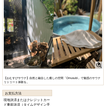
1
/
8
Pr
N
e
e
【おむすびサウナ】自然と融合した癒しの空間「Omusubi」で魅惑のサウナ
リトリート体験を。
vi
xt
o
お支払方法
u
現地決済またはクレジットカー
s
ド事前決済（タイムデザイン手