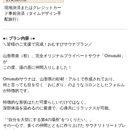
u
現地決済またはクレジットカー
s
ド事前決済（タイムデザイン手
配旅行）
●○ プラン内容 ○●
＼皆様のご支援で完成！おむすびサウナプラン／
山形県発（初）、完全オリジナルプライベートサウナ「Omusubi」
が
この度、湯の原に仲間入りしました！
Omusubiサウナは、山形県の杉材・アルミで作成されており、
何と言っても目を引く「おにぎり」のようなコロンとしたフォルム
が特徴的です。
特徴的な形状はただ可愛らしいだけではなく、
深部体温を温めるのに最適で、心身共にリラックスが可能。
「“自分を大切にする第4の場所”をつくりたい。」
その一心で、多くの仲間とともに作り上げた サウナリトリートプレ