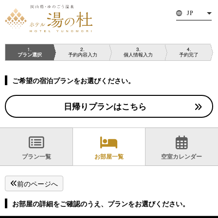
JP
1
2
3
4
プラン選択
予約内容入力
個人情報入力
予約完了
ご希望の宿泊プランをお選びください。
HOME
グループ／団体
日帰りプランはこちら
ご夕食・ご朝食
周辺ゴルフ場
温泉・日帰り
お子さま連れサービス
客室
お知らせ
プラン一覧
お部屋一覧
空室カレンダー
館内施設
求人情報
体験・周辺観光
お問い合わせ
前のページへ
アクセス
館内平面図
お部屋の詳細をご確認のうえ、プランをお選びください。
改善しました
ホテル湯の杜パンフレッ