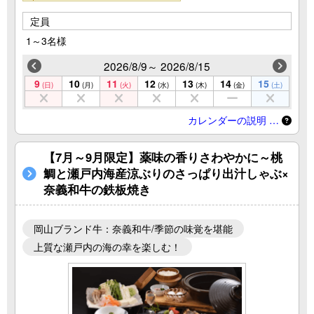
定員
1～3名様
2026/8/9～ 2026/8/15
9
10
11
12
13
14
15
(日)
(月)
(火)
(水)
(木)
(金)
(土)
カレンダーの説明 …
【7月～9月限定】薬味の香りさわやかに～桃
鯛と瀬戸内海産涼ぶりのさっぱり出汁しゃぶ×
奈義和牛の鉄板焼き
岡山ブランド牛：奈義和牛/季節の味覚を堪能
上質な瀬戸内の海の幸を楽しむ！