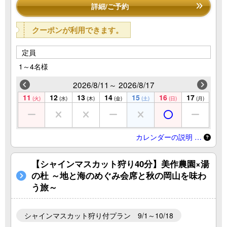
詳細/ご予約
クーポンが利用できます。
定員
1～4名様
2026/8/11～ 2026/8/17
11
12
13
14
15
16
17
(火)
(水)
(木)
(金)
(土)
(日)
(月)
カレンダーの説明 …
【シャインマスカット狩り40分】美作農園×湯
の杜 ～地と海のめぐみ会席と秋の岡山を味わ
う旅～
シャインマスカット狩り付プラン 9/1～10/18