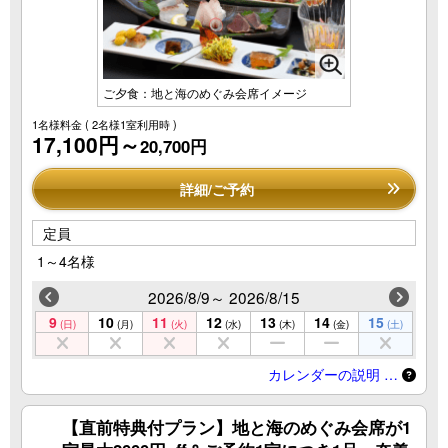
ご夕食：地と海のめぐみ会席イメージ
1名様料金
( 2名様1室利用時 )
17,100円～
20,700円
詳細/ご予約
定員
1～4名様
2026/8/9～ 2026/8/15
9
10
11
12
13
14
15
(日)
(月)
(火)
(水)
(木)
(金)
(土)
カレンダーの説明 …
【直前特典付プラン】地と海のめぐみ会席が1