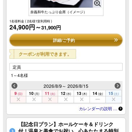
奈義和牛たっぷり会席（イメージ）
1名様料金
( 2名様1室利用時 )
24,900円～
31,900円
詳細/ご予約
クーポンが利用できます。
定員
1～4名様
2026/8/9～ 2026/8/15
9
10
11
12
13
14
15
(日)
(月)
(火)
(水)
(木)
(金)
(土)
カレンダーの説明 …
【記念日プラン】ホールケーキ＆ドリンク
付！温泉と美食でお祝い、心あたたまる特別