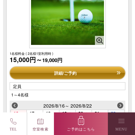
1名様料金
( 2名様1室利用時 )
15,000円～
19,000円
詳細/ご予約
定員
1～4名様
2026/8/16～ 2026/8/22
16
17
18
19
20
21
22
(日)
(月)
(火)
(水)
(木)
(金)
(土)
TEL
空室検索
ご予約はこちら
MENU
この