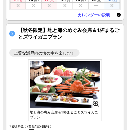
(日)
(月)
(火)
(水)
(木)
(金)
(土)
カレンダーの説明 …
【秋冬限定】地と海のめぐみ会席＆1杯まるご
とズワイガニプラン
上質な瀬戸内の海の幸を楽しむ！
地と海の恵み会席＆1杯まるごとズワイガニ
プラン
1名様料金
( 2名様1室利用時 )