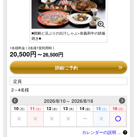
■桃鯛と涼ぶりの出汁しゃぶ×奈義和牛の鉄板
焼き■
1名様料金
( 2名様1室利用時 )
20,500円～
26,500円
詳細/ご予約
定員
2～4名様
2026/8/10～ 2026/8/16
10
11
12
13
14
15
16
(月)
(火)
(水)
(木)
(金)
(土)
(日)
カレンダーの説明 …