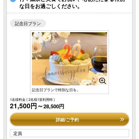
な日をお過ごしください。
記念日プラン
記念日プランで特別な日を。
1名様料金
( 2名様1室利用時 )
21,500円～
28,500円
詳細/ご予約
定員