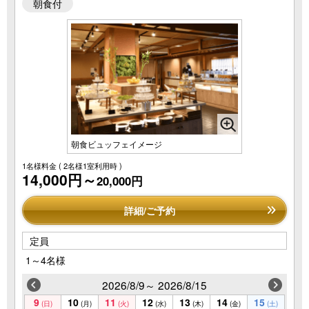
朝食付
朝食ビュッフェイメージ
1名様料金
( 2名様1室利用時 )
14,000円～
20,000円
詳細/ご予約
定員
1～4名様
2026/8/9～ 2026/8/15
9
10
11
12
13
14
15
(日)
(月)
(火)
(水)
(木)
(金)
(土)