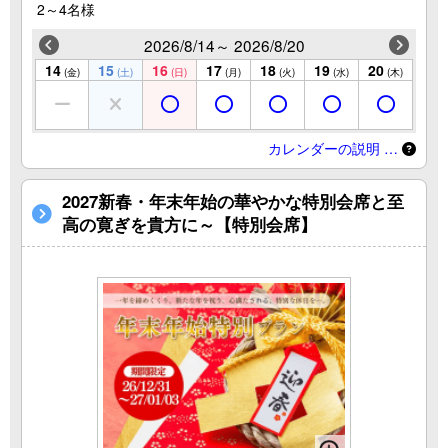
2～4名様
2026/8/14～ 2026/8/20
14
15
16
17
18
19
20
(金)
(土)
(日)
(月)
(火)
(水)
(木)
カレンダーの説明 …
2027新春・年末年始の華やかな特別会席と至
高の寛ぎを貴方に～【特別会席】