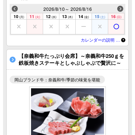
2026/8/10～ 2026/8/16
10
11
12
13
14
15
16
(月)
(火)
(水)
(木)
(金)
(土)
(日)
カレンダーの説明 …
【奈義和牛たっぷり会席】～奈義和牛250ｇを
鉄板焼きステーキとしゃぶしゃぶで贅沢に～
岡山ブランド牛：奈義和牛/季節の味覚を堪能