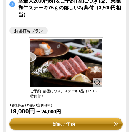
室最大2000円off＆ご予約1室につき1品、奈義
和牛ステーキ75ｇの嬉しい特典付（3,500円相
当）
お値打ちプラン
ご予約1部屋につき、ステーキ1品（75ｇ）
特典付！
1名様料金
( 2名様1室利用時 )
19,000円～
24,000円
詳細/ご予約