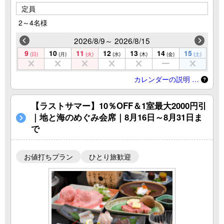
定員
2～4名様
2026/8/9～ 2026/8/15
9
10
11
12
13
14
15
(日)
(月)
(火)
(水)
(木)
(金)
(土)
カレンダーの説明 …
【ラストサマー】10％OFF＆1室最大2000円引
｜地と海のめぐみ会席｜8月16日～8月31日ま
で
お値打ちプラン
ひとり旅歓迎