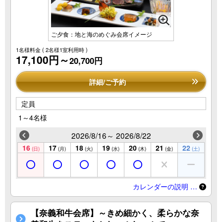
ご夕食：地と海のめぐみ会席イメージ
1名様料金
( 2名様1室利用時 )
17,100円～
20,700円
詳細/ご予約
定員
1～4名様
2026/8/16～ 2026/8/22
16
17
18
19
20
21
22
(日)
(月)
(火)
(水)
(木)
(金)
(土)
カレンダーの説明 …
【奈義和牛会席】～きめ細かく、柔らかな奈