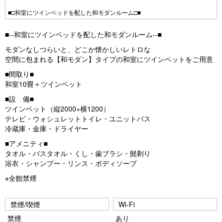
■□和室にツインベッドを配した和モダンルーム□■
■--和室にツインベッドを配した和モダンルーム--■
モダンなしつらいと、どこか懐かしいレトロな
空間に包まれる【和モダン】タイプの和室にツインベットをご用意
■間取り■
和室10畳＋ツインベット
■設 備■
ツインベット（縦2000×横1200）
テレビ・ウォシュレットトイレ・ユニットバス
冷蔵庫・金庫・ドライヤー
■アメニティ■
タオル・バスタオル・くし・歯ブラシ・髭剃り
浴衣・シャンプー・リンス・ボディソープ
※全館禁煙
禁煙/喫煙
Wi-Fi
禁煙
あり