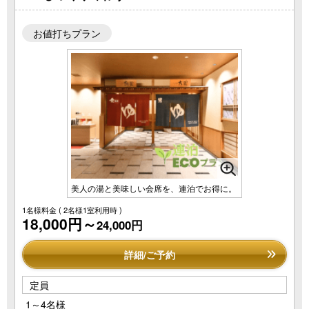
お値打ちプラン
美人の湯と美味しい会席を、連泊でお得に。
1名様料金
( 2名様1室利用時 )
18,000円～
24,000円
詳細/ご予約
定員
1～4名様