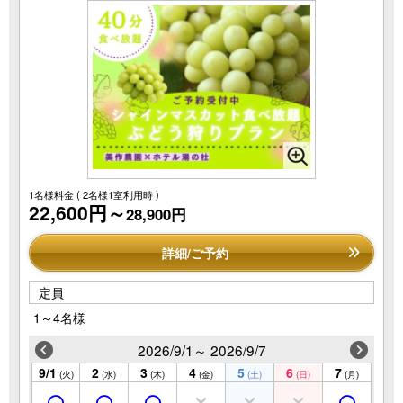
1名様料金
( 2名様1室利用時 )
22,600円～
28,900円
詳細/ご予約
定員
1～4名様
2026/9/1～ 2026/9/7
9/1
2
3
4
5
6
7
(火)
(水)
(木)
(金)
(土)
(日)
(月)