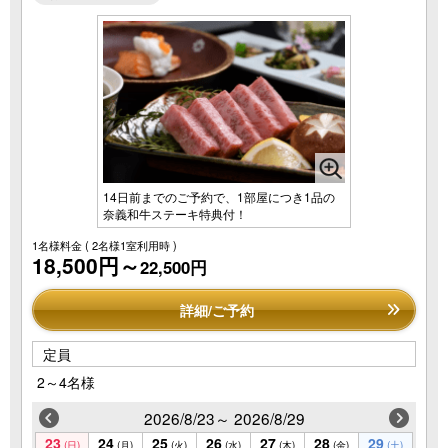
14日前までのご予約で、1部屋につき1品の
奈義和牛ステーキ特典付！
1名様料金
( 2名様1室利用時 )
18,500円～
22,500円
詳細/ご予約
定員
2～4名様
2026/8/23～ 2026/8/29
23
24
25
26
27
28
29
(日)
(月)
(火)
(水)
(木)
(金)
(土)