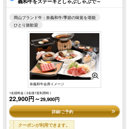
義和牛をステーキとしゃぶしゃぶで～
岡山ブランド牛：奈義和牛/季節の味覚を堪能
ひとり旅歓迎
奈義和牛会席イメージ
1名様料金
( 2名様1室利用時 )
22,900円～
29,900円
詳細/ご予約
クーポンが利用できます。