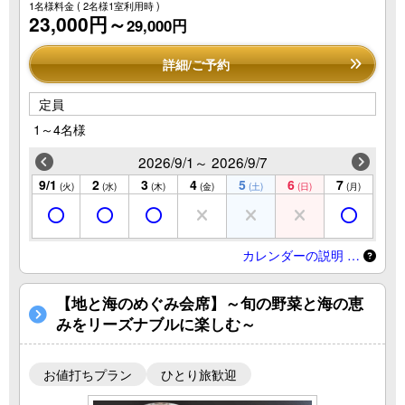
1名様料金
( 2名様1室利用時 )
23,000円～
29,000円
詳細/ご予約
定員
1～4名様
2026/9/1～ 2026/9/7
9/1
2
3
4
5
6
7
(火)
(水)
(木)
(金)
(土)
(日)
(月)
カレンダーの説明 …
【地と海のめぐみ会席】～旬の野菜と海の恵
みをリーズナブルに楽しむ～
お値打ちプラン
ひとり旅歓迎