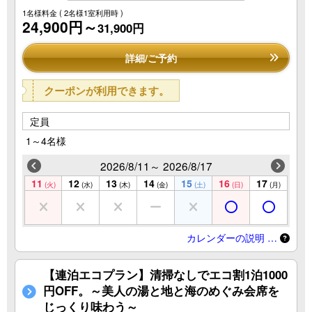
1名様料金
( 2名様1室利用時 )
24,900円～
31,900円
詳細/ご予約
クーポンが利用できます。
定員
1～4名様
2026/8/11～ 2026/8/17
11
12
13
14
15
16
17
(火)
(水)
(木)
(金)
(土)
(日)
(月)
カレンダーの説明 …
【連泊エコプラン】清掃なしでエコ割1泊1000
円OFF。～美人の湯と地と海のめぐみ会席を
じっくり味わう～