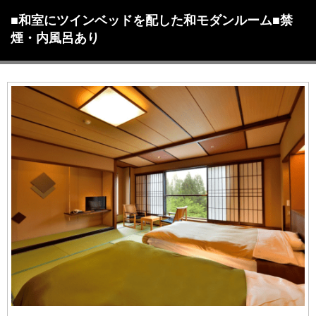
ト
■和室にツインベッドを配した和モダンルーム■禁
煙・内風呂あり
宿泊予約
はこちら
ご予約照会・取り消しはこちら
0868-72-8111
（受付時間/9:00〜18:00）
宿泊約款(PDF)
｜
プライバシーポリシー
facebook
Instagram
X
Line