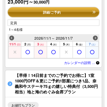
23,000円～
30,000円
詳細/ご予約
定員
1～4名様
2026/11/1～ 2026/11/7
11/1
2
3
4
5
6
7
(日)
(月)
(火)
(水)
(木)
(金)
(土)
カレンダーの説明 …
【早得！14日前までのご予約でお得に】1室
1000円OFF＆更にご予約1部屋につき1品、奈
義和牛ステーキ75ｇの嬉しい特典付（3,500円
相当）地と海のめぐみ会席プラン
お値打ちプラン