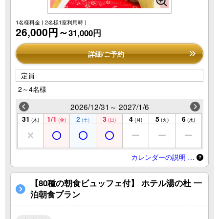
1名様料金
( 2名様1室利用時 )
26,000円～
31,000円
詳細/ご予約
定員
2～4名様
2026/12/31～ 2027/1/6
31
1/1
2
3
4
5
6
(木)
(金)
(土)
(日)
(月)
(火)
(水)
カレンダーの説明 …
【80種の朝食ビュッフェ付】 ホテル湯の杜 一
泊朝食プラン