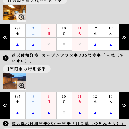
自家源泉露天風呂付き客室
8/7
8
9
10
11
12
13
金
土
日
月
火
水
木
露天付和洋室+ガーデンテラス◆305号室◆「星隠（す
いせい）」
1室限定の特別客室
8/7
8
9
10
11
12
13
金
土
日
月
火
水
木
露天風呂付和室◆306号室◆「月見草（つきみそう）」