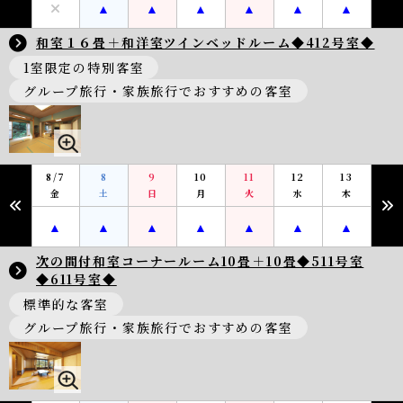
和室１６畳＋和洋室ツインベッドルーム◆412号室◆
1室限定の特別客室
グループ旅行・家族旅行でおすすめの客室
8/7
8
9
10
11
12
13
金
土
日
月
火
水
木
次の間付和室コーナールーム10畳＋10畳◆511号室
◆611号室◆
標準的な客室
グループ旅行・家族旅行でおすすめの客室