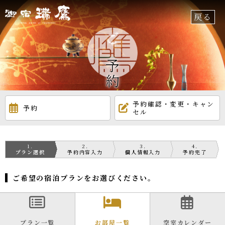
戻る
ご予約
予約確認・変更・キャン
予約
セル
1
2
3
4
プラン選択
予約内容入力
個人情報入力
予約完了
ご希望の宿泊プランをお選びください。
プラン一覧
お部屋一覧
空室カレンダー