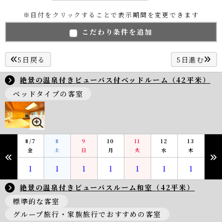
※日付をクリックすることで表示期間を変更できます
こだわり条件を追加
5日戻る
5日進む
絶景の温泉付きビューバス付ベッドルーム（42平米）
ベッドタイプの客室
8/7
8
9
10
11
12
13
金
土
日
月
火
水
木
1
1
1
1
1
1
1
絶景の温泉付きビューバスルーム和室（42平米）
標準的な客室
グループ旅行・家族旅行でおすすめの客室