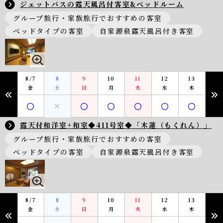
ジェットバスの露天風呂付客室&ベッドルーム
グループ旅行・家族旅行でおすすめの客室
ベッドタイプの客室
自家源泉露天風呂付き客室
8/7
8
9
10
11
12
13
金
土
日
月
火
水
木
露天付和洋室+和室◆411号室◆「木蓮（もくれん）」
グループ旅行・家族旅行でおすすめの客室
ベッドタイプの客室
自家源泉露天風呂付き客室
8/7
8
9
10
11
12
13
金
土
日
月
火
水
木