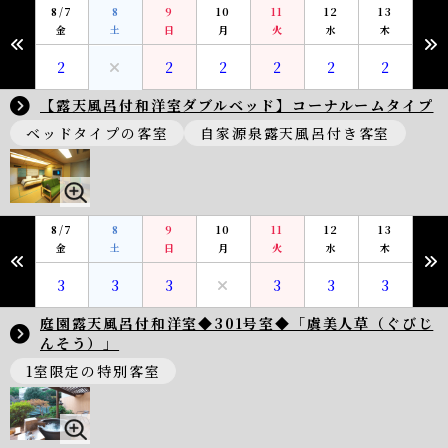
8/7
8
9
10
11
12
13
金
土
日
月
火
水
木
2
2
2
2
2
2
【露天風呂付和洋室ダブルベッド】コーナルームタイプ
ベッドタイプの客室
自家源泉露天風呂付き客室
8/7
8
9
10
11
12
13
金
土
日
月
火
水
木
3
3
3
3
3
3
庭園露天風呂付和洋室◆301号室◆「虞美人草（ぐびじ
んそう）」
1室限定の特別客室