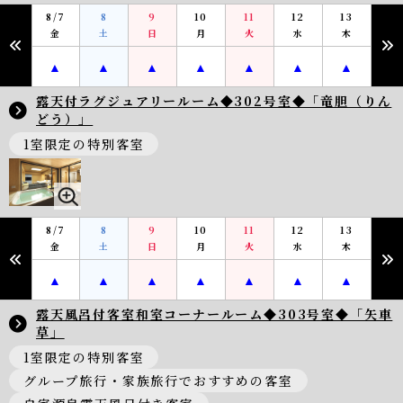
8/7
8
9
10
11
12
13
金
土
日
月
火
水
木
露天付ラグジュアリールーム◆302号室◆「竜胆（りん
どう）」
1室限定の特別客室
8/7
8
9
10
11
12
13
金
土
日
月
火
水
木
露天風呂付客室和室コーナールーム◆303号室◆「矢車
草」
1室限定の特別客室
グループ旅行・家族旅行でおすすめの客室