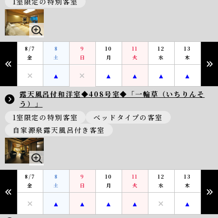
1室限定の特別客室
8/7
8
9
10
11
12
13
金
土
日
月
火
水
木
露天風呂付和洋室◆408号室◆「一輪草（いちりんそ
う）」
1室限定の特別客室
ベッドタイプの客室
自家源泉露天風呂付き客室
8/7
8
9
10
11
12
13
金
土
日
月
火
水
木