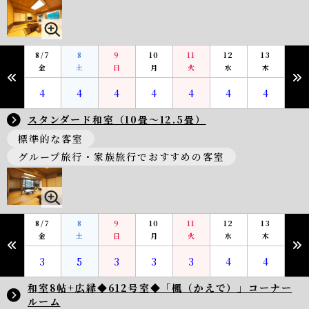
8/7
8
9
10
11
12
13
金
土
日
月
火
水
木
4
4
4
4
4
4
4
スタンダード和室（10畳～12.5畳）
標準的な客室
グループ旅行・家族旅行でおすすめの客室
8/7
8
9
10
11
12
13
金
土
日
月
火
水
木
3
5
3
3
3
4
4
和室8帖+広縁◆612号室◆「楓（かえで）」コーナー
ルーム