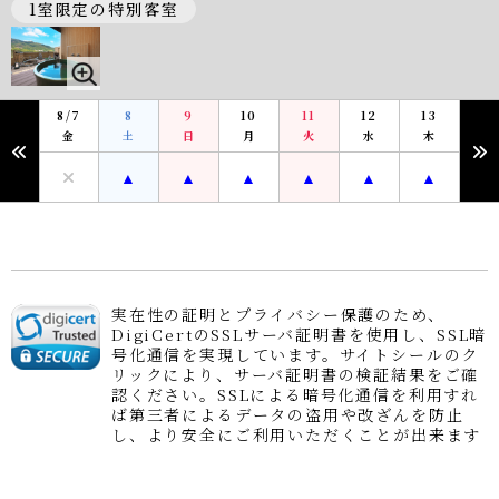
1室限定の特別客室
8/7
8
9
10
11
12
13
金
土
日
月
火
水
木
実在性の証明とプライバシー保護のため、
DigiCertのSSLサーバ証明書を使用し、SSL暗
号化通信を実現しています。サイトシールのク
リックにより、サーバ証明書の検証結果をご確
認ください。SSLによる暗号化通信を利用すれ
ば第三者によるデータの盗用や改ざんを防止
し、より安全にご利用いただくことが出来ます