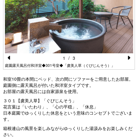
1
/
3
Pr
N
庭園露天風呂付和洋室◆301号室◆「虞美人草（ぐびじんそう）」
e
e
和室10畳の本間にベッド、次の間にソファーをご用意したお部屋。
vi
xt
庭園側に露天風呂が付いた和洋室タイプです。
お部屋の露天風呂には自家源泉を使用。
o
３０１【虞美人草】「ぐびじんそう」
u
花言葉は「いたわり」、「心の平穏」、「休息」
s
日本庭園でゆっくりした休息をという意味のコンセプトでございま
す。
箱根連山の風景を楽しみながらゆっくりした湯汲みをお楽しみくだ
さい。