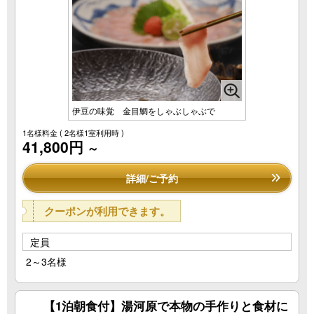
伊豆の味覚 金目鯛をしゃぶしゃぶで
1名様料金
( 2名様1室利用時 )
41,800円
～
詳細/ご予約
クーポンが利用できます。
定員
2～3名様
【1泊朝食付】湯河原で本物の手作りと食材に