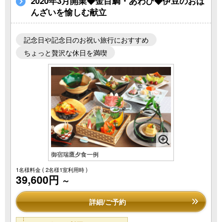
2020年3月開業◆金目鯛・あわび◆伊豆のおば
んざいを愉しむ献立
記念日や記念日のお祝い旅行におすすめ
ちょっと贅沢な休日を満喫
御宿瑞鷹夕食一例
1名様料金
( 2名様1室利用時 )
39,600円
～
詳細/ご予約