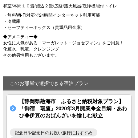
和室/本間１０畳/踏込２畳/広縁/露天風呂/洗浄機能付トイレ
・無料Wi-Fi対応で24時間インターネット利用可能
・冷蔵庫
・セーフティーボックス（貴重品用金庫）
◆アメニティー◆
女性に人気がある「マーガレット・ジョセフィン」をご用意！
化粧水、乳液、クレンジング
その他男性用もございます。
このお部屋で選択できる宿泊プラン
【静岡県熱海市 ふるさと納税対象プラン】
「御宿 瑞鷹」2020年3月開業◆金目鯛・あわ
び◆伊豆のおばんざいを愉しむ献立
記念日や記念日のお祝い旅行におすすめ