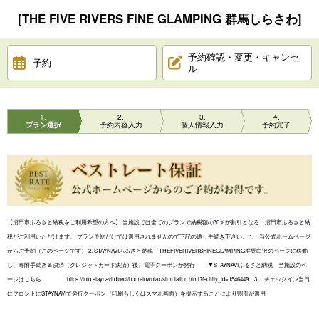
[THE FIVE RIVERS FINE GLAMPING 群馬しらさわ]
予約確認・変更・キャンセ
予約
ル
1
2
3
4
プラン選択
予約内容入力
個人情報入力
予約完了
【沼田市ふるさと納税をご利用希望の方へ】 当施設では全てのプランで納税額の30％が割引となる 沼田市ふるさと納
税がご利用いただけます。 プラン予約だけでは適用されませんので下記の通り手続き下さい。 1. 当公式ホームページ
からご予約（このページです） 2. STAYNAVIふるさと納税 THEFIVERIVERSFINEGLAMPING群馬白沢のページに移動
し、寄附手続き＆決済（クレジットカード決済）後、電子クーポンが発行 ▼STAYNAVIふるさと納税 当施設のペ
ージはこちら https://info.staynavi.direct/hometowntax/simulation.html?facility_id=1546449 3. チェックイン当日
にフロントにSTAYNAVIで発行クーポン（印刷もしくはスマホ画面）を提示することにより割引が適用