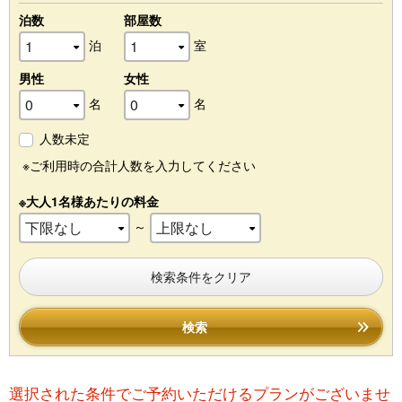
泊数
部屋数
泊
室
男性
女性
名
名
人数未定
※ご利用時の合計人数を入力してください
※大人1名様あたりの料金
～
検索条件をクリア
検索
選択された条件でご予約いただけるプランがございませ