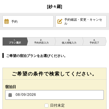
[紗々羅]
予約確認・変更・キャンセ
予約
ル
1
2
3
4
プラン選択
予約内容入力
個人情報入力
予約完了
ご希望の宿泊プランをお選びください。
ご希望の条件で検索してください。
宿泊日
日付未定