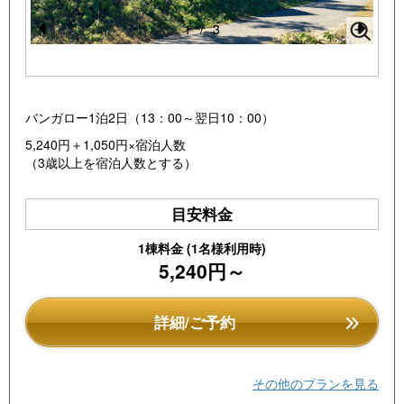
1
/
3
Pr
N
e
e
vi
xt
バンガロー1泊2日（13：00～翌日10：00）
o
5,240円＋1,050円×宿泊人数
u
（3歳以上を宿泊人数とする）
s
目安料金
1棟料金 (1名様利用時)
5,240円～
詳細/ご予約
その他のプランを見る