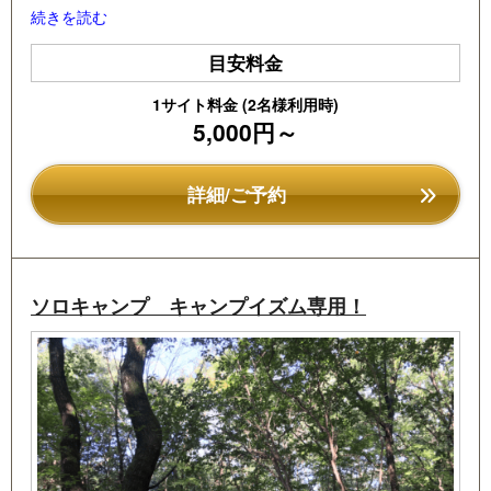
電源サイトもございます。ワンちゃんなどペットも歓迎で
続きを読む
す！バイクの方もぜひ！
目安料金
1サイト料金 (2名様利用時)
5,000円～
詳細/ご予約
ソロキャンプ キャンプイズム専用！