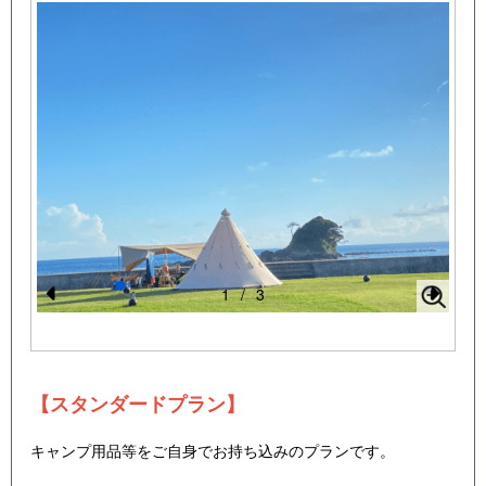
1
/
3
Pr
N
e
e
vi
xt
【スタンダードプラン】
o
u
キャンプ用品等をご自身でお持ち込みのプランです。
s