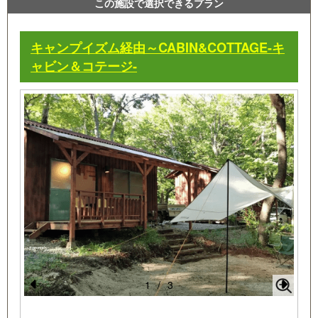
この施設で選択できるプラン
キャンプイズム経由～CABIN&COTTAGE-キ
ャビン＆コテージ-
1
/
3
Pr
N