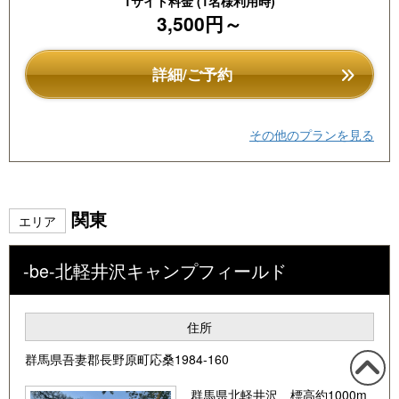
1サイト料金 (1名様利用時)
3,500円～
※2026年1月末より オートサイト(電源付) もソロキャンプ
に対応できるか試験導入中です。特定日のみご予約可能で
詳細/ご予約
す。カレンダーをご確認ください。
その他のプランを見る
関東
エリア
-be-北軽井沢キャンプフィールド
住所
群馬県吾妻郡長野原町応桑1984-160
この
群馬県北軽井沢、標高約1000m