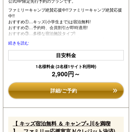
公式HP限定先行予約のプランです。
vi
xt
ファミリーキャンプ絶賛応援中!!ファミリーキャンプ絶賛応援
o
中!!
おすすめ①…キッズ(小学生まで)は宿泊無料!
u
おすすめ②…予約時、会員割引が即時適用!
s
おすすめ③…多様な宿泊施設タイプ!
テント泊なら「AC電源ありorなし」「サイトサイズ、コンパ
続きを読む
クト～広々タイプ」「ペット同伴OK♪フェンス付のドックフ
リーサイト」
目安料金
建物泊なら「バンガローorロッジorコテージ」、、、等々
1名様料金 (2名様1サイト利用時)
2,900円～
※このプランクレジット決済専用
※キャンセルポリシーが通常予約とは異なります
詳細/ご予約
【 キッズ宿泊無料 ＆ キャンプ×川を満喫
】 ファミリー応援宣言♪(クレジット決済)