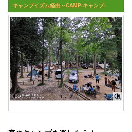
ますので何なりとご申しつけください♪
キャンプイズム経由～CAMP-キャンプ-
直近4日以内のご予約はお電話にて受付中です！
フロント受付 029-857-2468 (水曜定休 9:00
～17:00)
1
/
3
Pr
N
e
e
vi
xt
o