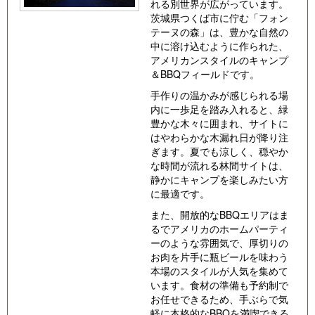
れる別世界が広がっています。
茨城県つくば市に佇む「フォン
テーヌの森」は、豊かな自然の
中に溶け込むように作られた、
アメリカンスタイルのキャンプ
＆BBQフィールドです。
手作りの温かみが感じられる場
内に一歩足を踏み入れると、緑
豊かな木々に囲まれ、サイトに
はやわらかな木漏れ日が降り注
ぎます。夏でも涼しく、穏やか
な時間が流れる林間サイトは、
静かにキャンプを楽しみたい方
に最適です。
また、開放的なBBQエリアはま
るでアメリカのホームパーティ
ーのような雰囲気で、厚切りの
お肉を片手に瓶ビールを味わう
本場のスタイルが人気を集めて
います。食材の準備も予約制で
お任せできるため、手ぶらで気
軽に本格的なBBQを満喫できる