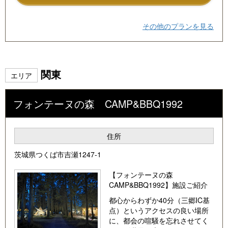
1-一般車：1サイト当たり1000円
2-キャンピングカー：1サイト当たり2000円
その他のプランを見る
関東
エリア
フォンテーヌの森 CAMP&BBQ1992
住所
茨城県つくば市吉瀬1247-1
【フォンテーヌの森
CAMP&BBQ1992】施設ご紹介
都心からわずか40分（三郷IC基
点）というアクセスの良い場所
に、都会の喧騒を忘れさせてく