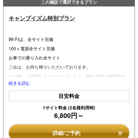
この施設で選択できるプラン
キャンプイズム特別プラン
Wi-Fiは、全サイト完備
100ｖ電源全サイト完備
お車での乗り入れ全サイト
ごみは、お持ち帰りいただいております。
その他、ご不明な点がございましたら、090-6585-7587田中
までご連絡いただければ幸いです。
続きを読む
■電気利用協力金について
目安料金
対象期間：当施設では、4月1からお越し頂いたお客様からお
願いいたします。
1サイト料金 (2名様利用時)
6,800円～
※対象：宿泊プランとバーベキューハウスご利用時にお願いし
ます。
料金
詳細/ご予約