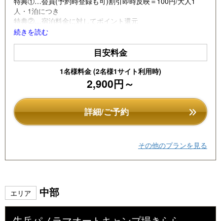
u
特典①…会員(予約時登録も可)割引即時反映＝100円/大人1
人・1泊につき
s
特典②…宿泊料金に対してポイント還元
続きを読む
※このプランクレジット決済専用
目安料金
1名様料金 (2名様1サイト利用時)
2,900円～
詳細/ご予約
その他のプランを見る
中部
エリア
牛岳パノラマオートキャンプ場きらら