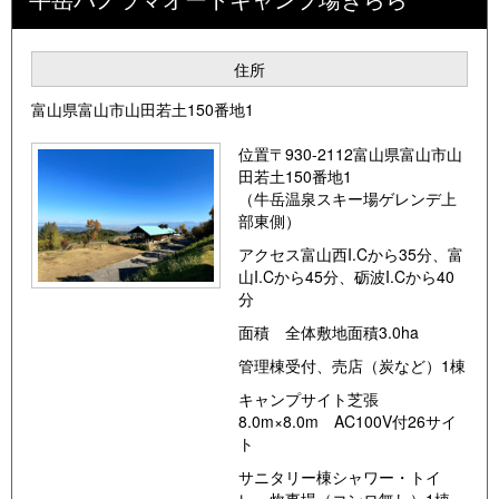
住所
富山県富山市山田若土150番地1
位置〒930-2112富山県富山市山
田若土150番地1
（牛岳温泉スキー場ゲレンデ上
部東側）
アクセス富山西I.Cから35分、富
山I.Cから45分、砺波I.Cから40
分
面積 全体敷地面積3.0ha
管理棟受付、売店（炭など）1棟
キャンプサイト芝張
8.0m×8.0m AC100V付26サイ
ト
サニタリー棟シャワー・トイ