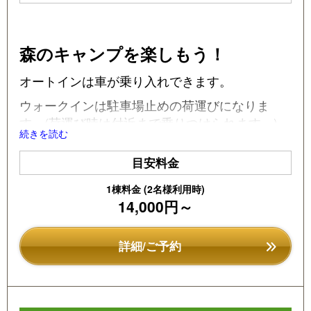
e
e
vi
xt
o
森のキャンプを楽しもう！
u
オートインは車が乗り入れできます。
s
ウォークインは駐車場止めの荷運びになりま
す。(荷運び時は付近まで乗りつけられます。)
続きを読む
キャビンもそれぞれ少しずつ個性があります。
目安料金
おススメはオートインログキャビンラージ。
1棟料金 (2名様利用時)
ミニテントサイト付きでタープを張ったり、焚
14,000円～
火を楽しんだりキャンプらしいことを楽しみや
すいです。
詳細/ご予約
サイトナンバーはここがいい！複数キャンプで
隣同士にしたい！
などご要望があればお電話頂けるとご提案でき