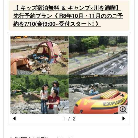
【 キッズ宿泊無料 ＆ キャンプ×川を満喫】
先行予約プラン《 R8年10月・11月ののご予
約を7/10(金)9:00~受付スタート! 》
予
1
/
2
Pr
N
e
e