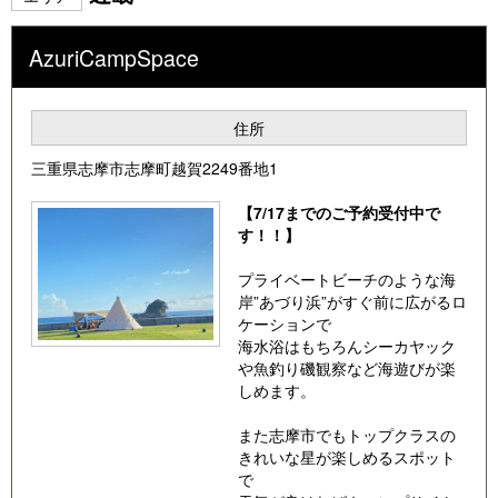
家電の持ち込みを検討している方は電源付きサ
イトがおススメです。
AzuriCampSpace
サイトナンバーはここがいい！複数キャンプで
住所
隣同士にしたい！
三重県志摩市志摩町越賀2249番地1
などご要望があればお電話頂けるとご提案でき
【7/17までのご予約受付中で
ますので何なりとご申しつけください♪
す！！】
直近4日以内のご予約はお電話にて受付中です!
プライベートビーチのような海
フロント受付 029-857-2468 (水曜定休 9:00
岸”あづり浜”がすぐ前に広がるロ
～17:00)
ケーションで
海水浴はもちろんシーカヤック
や魚釣り磯観察など海遊びが楽
しめます。
また志摩市でもトップクラスの
きれいな星が楽しめるスポット
で