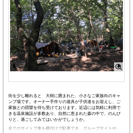
1
/
3
Pr
N
e
e
vi
xt
街を少し離れると 大樹に囲まれた、小さなご家族向のキャ
o
ンプ場です。オーナー手作りの遊具が子供達をお迎えし、ご
家族との団欒を待ち受けております。近辺には気軽に利用で
u
きる温泉施設が多数あり、自然に恵まれた森の中で、のんび
s
りと、過ごしてみてはいかがでしょうか。
全てのサイトで車を横付けで駐車でき、グループサイトや、