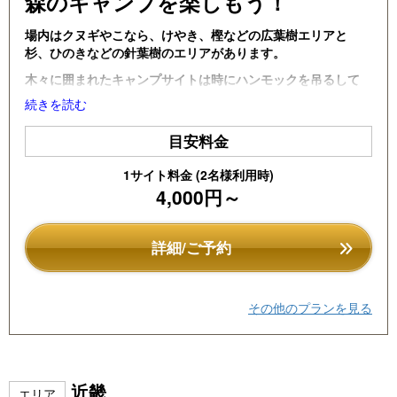
森のキャンプを楽しもう！
u
場内はクヌギやこなら、けやき、樫などの広葉樹エリアと
s
杉、ひのきなどの針葉樹のエリアがあります。
木々に囲まれたキャンプサイトは時にハンモックを吊るして
みたり、洗濯物を掛けたりとワイルドなシーンを演出しま
続きを読む
す。
目安料金
木漏れ日、する抜ける風、
焚き木を拾ったり、
鳥のさえずり
など森ならではのキャンプを楽しんでください。
1サイト料金 (2名様利用時)
4,000円～
オートインは車が乗り入れできます。
ウォークインは駐車場止めの荷運びになりま
詳細/ご予約
す。(荷運び時は付近まで乗りつけられます。)
スタンダードはオートインテントサイトレギュ
その他のプランを見る
ラー
ソロキャンでサイトはそこまで広くなくてもいい、リーズナ
ブルがいい方はオートインテントサイトスモールがおすすめ
です！
近畿
エリア