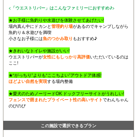
<「ウエストリバー」はこんなファミリーにおすすめ♪>
★お子様に魚釣りや水遊びを体験させてあげたい!
場内真ん中にドカンと
管理釣り場
があるのでキャンプしながら
魚釣り＆水遊びを満喫
小さなお子様には
魚のつかみ取り
もおすすめ♪
★きれいなトイレや施設がいい!
ウエストリバーが
女性にもしっかり高評価
いただいているのは
ここ!
★“がっちり”よりも“ここちよい”アウトドア体感!
ほどよい自然を実現
する場内整備
★愛犬のためノーリードOK ドックフリーサイトがうれしい!
フェンスで囲まれたプライベート性の高いサイト
でわんちゃん
のびのび
この施設で選択できるプラン