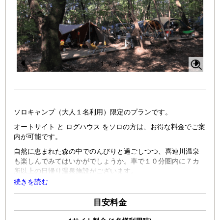
1
/
3
Pr
N
e
e
vi
xt
ソロキャンプ（大人１名利用）限定のプランです。
o
オートサイト と ログハウス をソロの方は、お得な料金でご案
u
内が可能です。
s
自然に恵まれた森の中でのんびりと過ごしつつ、喜連川温泉
も楽しんでみてはいかがでしょうか。車で１０分圏内に７カ
所以上の日帰り温泉施設がございます。
続きを読む
ログハウスの、ソロ料金は、「ソロキャンプデビューしたい
けどテントは不安...」「大人１名でペットを連れて旅行に行き
目安料金
たいけど、ニーズに合った施設がない...」という声にお応えし
て、新設してみました！ ぜひご利用ください！