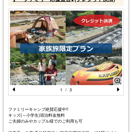
場
1
/
3
Pr
N
e
e
ファミリーキャンプ絶賛応援中!!
vi
xt
キッズ(～小学生)宿泊料金無料
ご夫婦のみやカップル様でのご利用も可
o