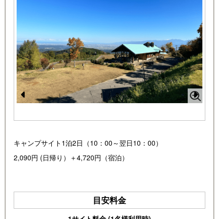
1
/
3
Pr
N
e
e
vi
xt
キャンプサイト1泊2日（10：00～翌日10：00）
o
2,090円 (日帰り）＋4,720円（宿泊）
u
s
目安料金
1サイト料金 (1名様利用時)