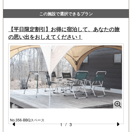
この施設で選択できるプラン
【平日限定割引】お得に宿泊して、あなたの旅
の思い出をおしえてください！
No
No.356-BBQスペース
1
/
3
Pr
N