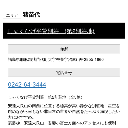
猪苗代
エリア
しゃくなげ平貸別荘 (第2別荘地)
住所
福島県耶麻郡猪苗代町大字蚕養字沼尻山甲2855-1660
電話番号
0242-64-3444
しゃくなげ平貸別荘 第2別荘地（全3棟）
安達太良山の南西に位置する標高が高い静かな別荘地、星空を
眺めながら何もない非日常の世界や自然をたっぷり満喫したい
方におすすめ。
裏磐梯、安達太良山、吾妻小富士方面へのアクセスにも便利