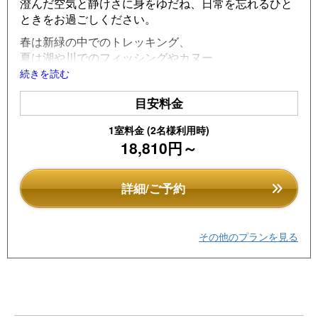
澄んだ空気と静けさに身をゆだね、日常を忘れるひと
u
ときをお過ごしください。
s
春は新緑の中でのトレッキング、
夏は湖や川でのフィッシングやカヌー、
秋は色づく山々を眺めながらの散策、
続きを読む
冬はスキーや雪景色を楽しむ贅沢な時間。
目安料金
四季折々、自然とともに過ごす楽しみがここにはあり
ます。
1室料金 (2名様利用時)
大自然のエネルギーを感じながら、
18,810円～
大切な人たちと心に残るひとときを――。
次の旅先は、しゃくなげ平のコテージで決まりです。
詳細/ご予約
★
ここが嬉しい！しゃくなげ平貸別荘地の魅力
★
・1棟まるごと貸切で、完全プライベートなご滞在
その他のプランを見る
・雄大な大自然の中で多彩なアクティビティができ
る！
・入室時にはすでに冷暖房を入れ快適温度をキープ！
・うれしい朝食無料サービス付き