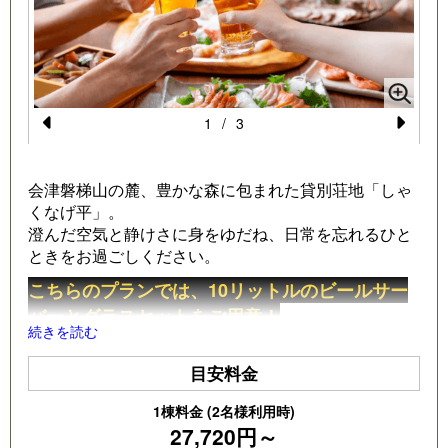
1
/
3
Pr
N
e
e
会津磐梯山の麓、豊かな森に包まれた貸別荘地「しゃ
vi
xt
くなげ平」。
澄んだ空気と静けさに身をゆだね、日常を忘れるひと
o
ときをお過ごしください。
u
こちらのプランでは、10リットルのビールサー
s
バーとグラスセットをご用意！
続きを読む
自然に囲まれたコテージで、仲間やご家族と気兼ねな
く「乾杯！」をお楽しみいただけます♪
目安料金
お食事やお飲み物はすべてお持ち込み自由！
1棟料金 (2名様利用時)
地元で調達した食材を持ち寄ったり、お気に入りのお
27,720円～
つまみを並べたり、