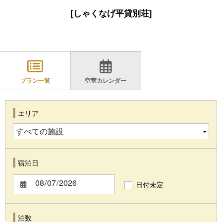
[しゃくなげ平貸別荘]
プラン一覧
空室カレンダー
エリア
宿泊日
日付未定
泊数