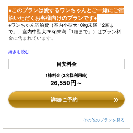
e
e
●このプランは愛するワンちゃんとご一緒にご宿
vi
xt
泊いただくお客様向けのプランです●
o
※ワンちゃん宿泊費（室内小型犬10kg未満「2頭ま
で」、室内中型犬25kg未満「1頭まで」）はプラン料
u
金に含まれています。
s
続きを読む
雄大な大自然に囲まれた別荘地で、大切なご家族であ
るワンちゃんとの時間を気兼ねなく満喫しませんか？
目安料金
ワンちゃんと一緒に旅をしたり、遊んだりすること
で、さらに信頼関係が深まります。その環境をしゃく
1棟料金 (2名様利用時)
なげ平貸別荘が提供します♪
26,550円～
ワンちゃんにやさしい床や専用の洗い場などを設け、
嬉しい快適グッズも各種ご用意しております。
詳細/ご予約
ぜひワンちゃんとの大切な時間をめいっぱい楽しんで
ください！
その他のプランを見る