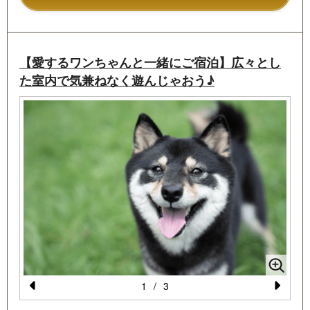
★
ここが嬉しい！しゃくなげ平貸別荘地の魅力
★
・1棟まるごと貸切で、完全プライベートなご滞在
・雄大な大自然の中で多彩なアクティビティができ
る！
【愛するワンちゃんと一緒にご宿泊】広々とし
・入室時にはすでに冷暖房を入れ快適温度をキープ！
た室内で気兼ねなく遊んじゃおう♪
・うれしい朝食無料サービス付き
No
1
/
3
Pr
N