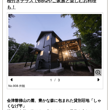
根付きテラスでBBQやご家族と楽しむお料理
る！
も！
・入室時にはすでに冷暖房を入れ快適温度をキープ！
・うれしい朝食無料サービス付き
No
1
/
3
Pr
N
No.908-外観
e
e
vi
xt
会津磐梯山の麓、豊かな森に包まれた貸別荘地「しゃ
くなげ平」
o