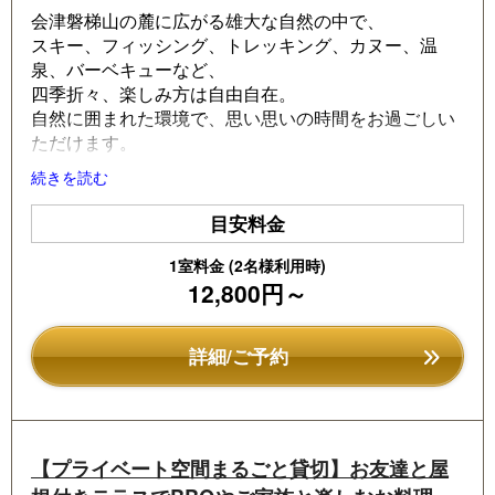
会津磐梯山の麓に広がる雄大な自然の中で、
e
e
スキー、フィッシング、トレッキング、カヌー、温
vi
xt
泉、バーベキューなど、
四季折々、楽しみ方は自由自在。
o
自然に囲まれた環境で、思い思いの時間をお過ごしい
u
ただけます。
s
ご滞在中の大切なひととき。ご家族やご友人、パート
続きを読む
ナーとの旅の思い出を、
目安料金
ぜひ写真に残し、多くの方と共有してみませんか。
棟内には「あなたの旅の思い出をおしえてください」
1室料金 (2名様利用時)
というアンケートをご用意しております。
12,800円～
ぜひご宿泊の感想や旅のエピソードをお聞かせいただ
けましたら幸いです。
詳細/ご予約
皆さまの声が、これからご利用いただくお客様への大
切な参考になります。
★
ここが嬉しい！しゃくなげ平貸別荘地の魅力
★
・1棟まるごと貸切で、完全プライベートなご滞在
【プライベート空間まるごと貸切】お友達と屋
・雄大な大自然の中で多彩なアクティビティができ