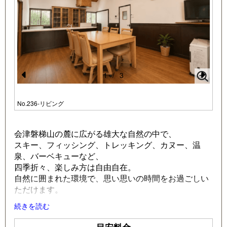
1
/
3
Pr
N
e
e
No.236-リビング
vi
xt
o
会津磐梯山の麓に広がる雄大な自然の中で、
スキー、フィッシング、トレッキング、カヌー、温
u
泉、バーベキューなど、
s
四季折々、楽しみ方は自由自在。
自然に囲まれた環境で、思い思いの時間をお過ごしい
ただけます。
ご滞在中の大切なひととき。ご家族やご友人、パート
続きを読む
ナーとの旅の思い出を、
目安料金