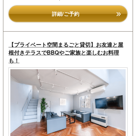
自由度の高い“別荘スタイルの滞在”が叶います。
1棟まるごと貸切のコテージだから、
詳細/ご予約
周囲を気にせず、語らい、笑い、くつろぐ時間を思い
のままに。
大自然のエネルギーを感じながら、
大切な人たちと心に残るひとときをお過ごしくださ
【プライベート空間まるごと貸切】お友達と屋
い。
根付きテラスでBBQやご家族と楽しむお料理
も！
No