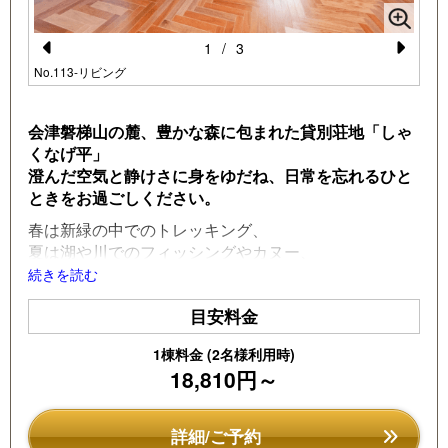
1
/
3
Pr
N
No.113-リビング
e
e
vi
xt
会津磐梯山の麓、豊かな森に包まれた貸別荘地「しゃ
くなげ平」
o
澄んだ空気と静けさに身をゆだね、日常を忘れるひと
u
ときをお過ごしください。
s
春は新緑の中でのトレッキング、
夏は湖や川でのフィッシングやカヌー、
秋は色づく山々を眺めながらの散策、
続きを読む
冬はスキーや雪景色を楽しむ贅沢な時間。
目安料金
四季折々、自然とともに過ごす楽しみがここにはあり
ます。
1棟料金 (2名様利用時)
大自然のエネルギーを感じながら、
18,810円～
大切な人たちと心に残るひとときを――。
次の旅先は、しゃくなげ平のコテージで決まりです。
詳細/ご予約