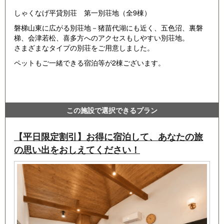
しゃくなげ平貸別荘 第一別荘地（全9棟）
磐梯山東に広がる別荘地－猪苗代湖にも近く、五色沼、裏磐
梯、会津若松、喜多方へのアクセスもしやすい別荘地。
さまざまなタイプの別荘をご用意しました。
ペットもご一緒できる宿泊等が2棟ございます。
この施設で選択できるプラン
【平日限定割引】お得に宿泊して、あなたの旅
の思い出をおしえてください！
No