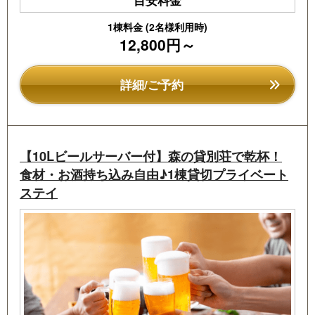
ぜひ写真に残し、多くの方と共有してみませんか。
棟内には「あなたの旅の思い出をおしえてください」
1棟料金 (2名様利用時)
というアンケートをご用意しております。
12,800円～
ぜひご宿泊の感想や旅のエピソードをお聞かせいただ
けましたら幸いです。
詳細/ご予約
皆さまの声が、これからご利用いただくお客様への大
切な参考になります。
★
ここが嬉しい！しゃくなげ平貸別荘地の魅力
★
・1棟まるごと貸切で、完全プライベートなご滞在
【10Lビールサーバー付】森の貸別荘で乾杯！
・雄大な大自然の中で多彩なアクティビティができ
食材・お酒持ち込み自由♪1棟貸切プライベート
る！
ステイ
・入室時にはすでに冷暖房を入れ快適温度をキープ！
・うれしい朝食無料サービス付き
No