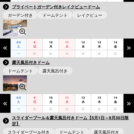
プライベートガーデン付きレイクビュードーム
ガーデン付き
ドームテント
レイクビュー
8/8
9
10
11
12
13
14
土
日
月
火
水
木
金
露天風呂付きドーム
ドームテント
露天風呂付き
8/8
9
10
11
12
13
14
土
日
月
火
水
木
金
スライダープール＆露天風呂付きドーム【5月1日～9月30日限
定】
スライダープール付き
ドームテント
露天風呂付き