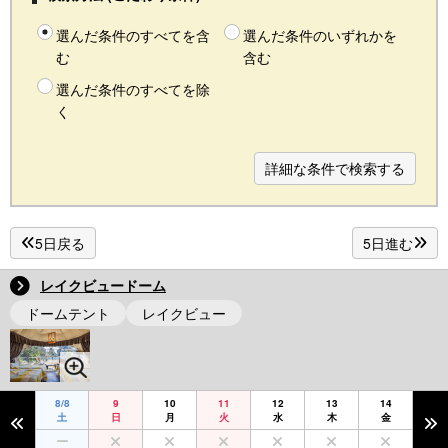
選んだ条件のすべてを含
選んだ条件のいずれかを
む
含む
選んだ条件のすべてを除
く
詳細な条件で検索する
5日戻る
5日進む
レイクビュードーム
ドームテント
レイクビュー
8/8
9
10
11
12
13
14
土
日
月
火
水
木
金