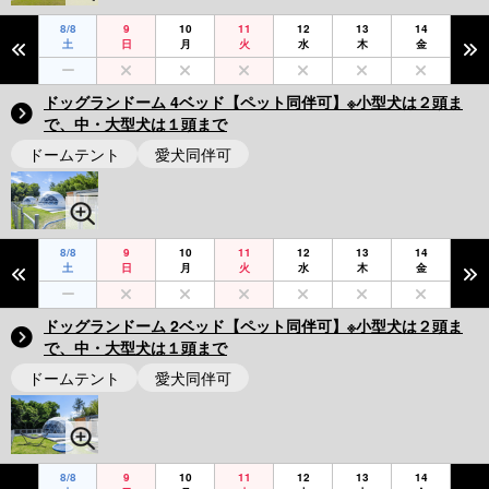
8/8
9
10
11
12
13
14
土
日
月
火
水
木
金
ドッグランドーム 4ベッド【ペット同伴可】※小型犬は２頭ま
で、中・大型犬は１頭まで
ドームテント
愛犬同伴可
8/8
9
10
11
12
13
14
土
日
月
火
水
木
金
ドッグランドーム 2ベッド【ペット同伴可】※小型犬は２頭ま
で、中・大型犬は１頭まで
ドームテント
愛犬同伴可
8/8
9
10
11
12
13
14