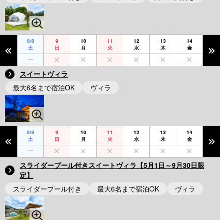
8/8
9
10
11
12
13
14
土
日
月
火
水
木
金
スイートヴィラ
最大6名まで宿泊OK
ヴィラ
8/8
9
10
11
12
13
14
土
日
月
火
水
木
金
スライダープール付きスイートヴィラ【5月1日～9月30日限
定】
スライダープール付き
最大6名まで宿泊OK
ヴィラ