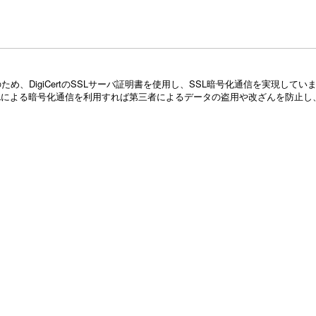
め、DigiCertのSSLサーバ証明書を使用し、SSL暗号化通信を実現し
Lによる暗号化通信を利用すれば第三者によるデータの盗用や改ざんを防止し