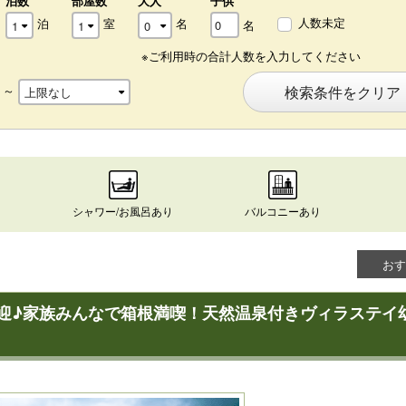
泊数
部屋数
大人
子供
人数未定
泊
室
名
名
※ご利用時の合計人数を入力してください
～
検索条件をクリア
シャワー/お風呂あり
バルコニーあり
おす
迎♪家族みんなで箱根満喫！天然温泉付きヴィラステイ幼児2,