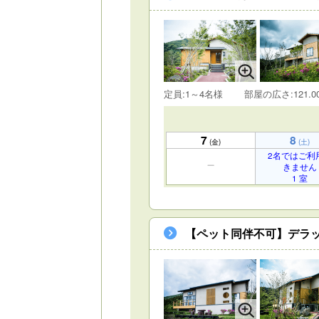
定員:1～4名様
部屋の広さ:121.0
7
8
(金)
(土)
2名ではご利
きません
1 室
【ペット同伴不可】デラ