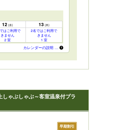
12
13
(水)
(木)
名ではご利用で
2名ではご利用で
きません
きません
2 室
1 室
カレンダーの説明 …
上しゃぶしゃぶ～客室温泉付プラ
早期割引