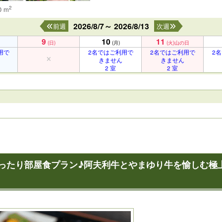
2
0 m
2026/8/7～ 2026/8/13
前週
次週
9
10
11
(日)
(月)
(火)
山の日
用で
2名ではご利用で
2名ではご利用で
2
きません
きません
2 室
2 室
ゆったり部屋食プラン♪阿夫利牛とやまゆり牛を愉しむ極