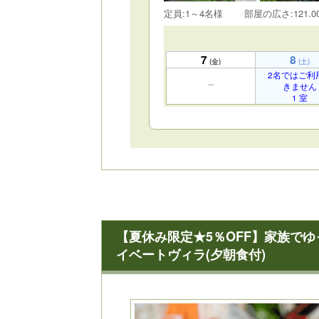
定員:1～4名様
部屋の広さ:121.0
7
8
(金)
(土)
2名ではご利
きません
1 室
【夏休み限定★5％OFF】家族で
イベートヴィラ(夕朝食付)