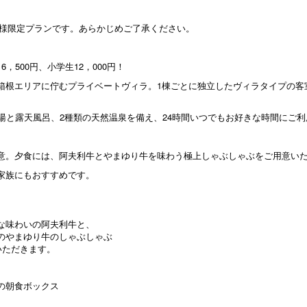
客様限定プランです。あらかじめご了承ください。
500円、小学生12，000円！
箱根エリアに佇むプライベートヴィラ。1棟ごとに独立したヴィラタイプの客
湯と露天風呂、2種類の天然温泉を備え、24時間いつでもお好きな時間にご
意。夕食には、阿夫利牛とやまゆり牛を味わう極上しゃぶしゃぶをご用意い
家族にもおすすめです。
な味わいの阿夫利牛と、
のやまゆり牛のしゃぶしゃぶ
いただきます。
の朝食ボックス