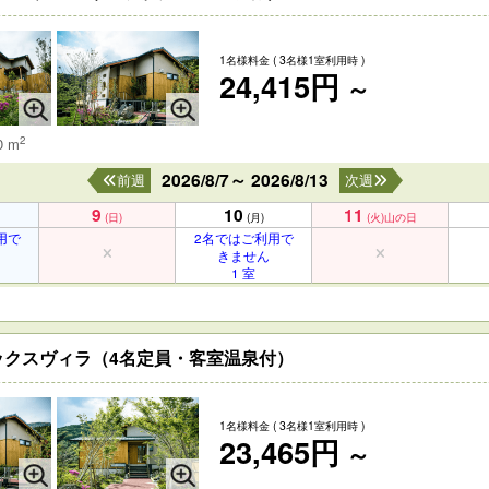
1名様料金
( 3名様1室利用時 )
24,415円
～
2
0 m
2026/8/7～ 2026/8/13
前週
次週
9
10
11
(日)
(月)
(火)
山の日
用で
2名ではご利用で
きません
1 室
ックスヴィラ（4名定員・客室温泉付）
1名様料金
( 3名様1室利用時 )
23,465円
～