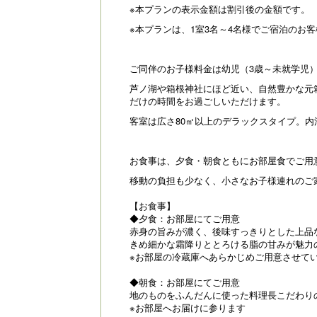
※本プランの表示金額は割引後の金額です。
※本プランは、1室3名～4名様でご宿泊のお
ご同伴のお子様料金は幼児（3歳～未就学児）6，
芦ノ湖や箱根神社にほど近い、自然豊かな元
だけの時間をお過ごしいただけます。
客室は広さ80㎡以上のデラックスタイプ。内
お食事は、夕食・朝食ともにお部屋食でご用
移動の負担も少なく、小さなお子様連れのご
【お食事】
◆夕食：お部屋にてご用意
赤身の旨みが濃く、後味すっきりとした上品
きめ細かな霜降りととろける脂の甘みが魅力
※お部屋の冷蔵庫へあらかじめご用意させて
◆朝食：お部屋にてご用意
地のものをふんだんに使った料理長こだわり
※お部屋へお届けに参ります