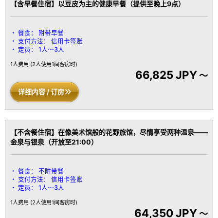
【含早餐住宿】以豆皮为主的健康早餐（提供至晚上9点）
餐食：
附带早餐
支付方法：
信用卡签账
定员：
1人～3人
1人费用
(2人使用1间客房时)
66,825 JPY
～
详细内容 / 订房
【不含餐住宿】在像美术馆般的花野旅馆，尽情享受两种温泉——
金泉与银泉（开放至21:00）
餐食：
不附带餐
支付方法：
信用卡签账
定员：
1人～3人
1人费用
(2人使用1间客房时)
64,350 JPY
～