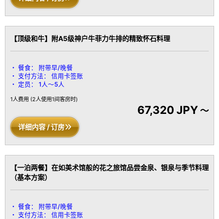
【顶级和牛】附A5级神户牛菲力牛排的精致怀石料理
餐食：
附带早/晚餐
支付方法：
信用卡签账
定员：
1人～5人
1人费用
(2人使用1间客房时)
67,320 JPY
～
详细内容 / 订房
【一泊两餐】在如美术馆般的花之旅馆品尝金泉、银泉与季节料理
（基本方案）
餐食：
附带早/晚餐
支付方法：
信用卡签账