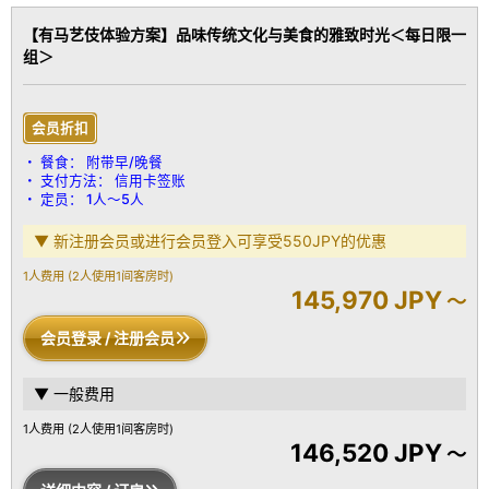
任何时间尽情享受温泉的舒适。
【有马艺伎体验方案】品味传统文化与美食的雅致时光＜每日限一
泡完温泉后，您可以在室内露台放松身心，眼前是六甲山的壮丽景
组＞
色，脚下是有马温泉街的迷人风光。
特色设施：
金泉＆银泉两种半露天温泉浴池
会员折扣
生物乙醇壁炉
餐食：
附带早/晚餐
Sony 65英寸电视＆音响系统
支付方法：
信用卡签账
配备迷你吧
定员：
1人～5人
免费Wi-Fi
带加湿功能的空气净化器
▼ 新注册会员或进行会员登入可享受550JPY的优惠
洗护用品为意大利知名品牌Ferragamo
吹风机为最新型号 Repronizer 107D Plus
1人费用
(2人使用1间客房时)
145,970 JPY
牙齿护理用品为意大利品牌 MARVIS
～
浴袍为土耳其品牌 HAMAM
会员登录 / 注册会员
Simmons品牌双床
客房设备：
▼ 一般费用
带温水洗净功能的马桶
冷暖空调
1人费用
(2人使用1间客房时)
146,520 JPY
电视
～
冰箱