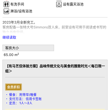
u
有洗手间
设有露天浴池
s
淋浴/设有浴池
2023年3月全新完工。
客房配备一张特大号Simmons双人床，前室设有可用于阅读或书写的
独立书房空间。
浴室内引入“银泉”温泉，可24小时自由享用。
继续读取
房间特色：
客房大小
配备迷你吧
2
65.00 m
免费 Wi-Fi
带加湿功能的空气净化器
【有马艺伎体验方案】品味传统文化与美食的雅致时光＜每日限一
提供意大利名牌 Ferragamo 洗护用品
组＞
提供意大利 MARVIS 牙齿护理套装
提供土耳其 HAMAM 浴袍
Simmons 品牌特大双人床
Doctor Air 按摩椅
会员折扣
餐食：
附带早/晚餐
客房设备：
支付方法：
信用卡签账
带温水洗净功能的马桶 / 冷暖空调 / 电视 / 冰箱 / 吹风机
定员：
1人～2人