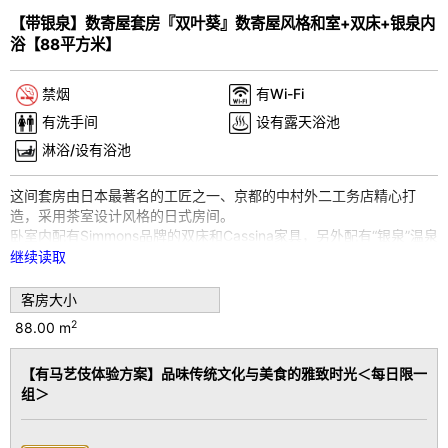
Pr
N
【带银泉】数寄屋套房『双叶葵』数寄屋风格和室+双床+银泉内
e
e
浴【88平方米】
vi
xt
o
禁烟
有Wi-Fi
u
有洗手间
设有露天浴池
s
淋浴/设有浴池
这间套房由日本最著名的工匠之一、京都的中村外二工务店精心打
造，采用茶室设计风格的日式房间。
卧室内配有Simmons品牌的双床和Cassina家具，另外配有“银泉”温泉
浴池的数寄屋套房已经完工。
继续读取
这不仅仅是外观的奢华，更注重的是精神上的奢华感。
客房大小
在这里，您可以静谧地体验日本文化，同时享受奢华的时光。
2
88.00 m
房间特色：
【有马艺伎体验方案】品味传统文化与美食的雅致时光＜每日限一
配备迷你吧
组＞
免费Wi-Fi
带加湿功能的空气净化器
提供意大利知名品牌Ferragamo的洗护用品