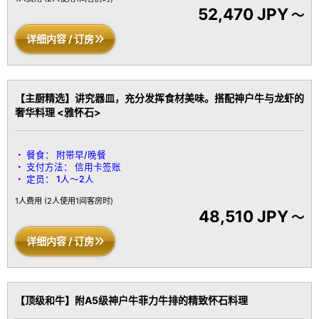
52,470 JPY
～
详细内容 / 订房
【主厨精选】讲究器皿，充分发挥食材美味。搭配神户牛与龙虾的
奢华料理 <雅怀石>
餐食：
附带早/晚餐
支付方法：
信用卡签账
定员：
1人～2人
1人费用
(2人使用1间客房时)
48,510 JPY
～
详细内容 / 订房
【顶级和牛】附A5级神户牛菲力牛排的精致怀石料理