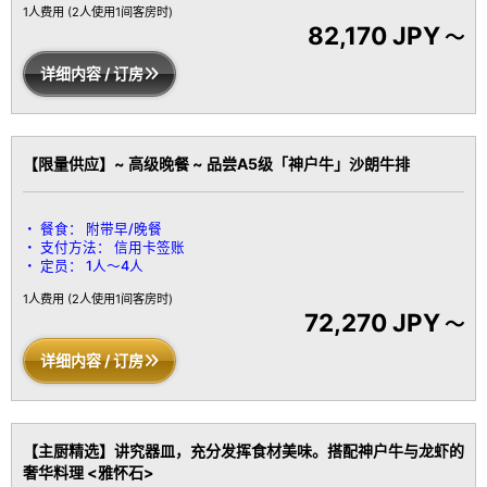
1人费用
(2人使用1间客房时)
82,170 JPY
～
详细内容 / 订房
【限量供应】~ 高级晚餐 ~ 品尝A5级「神户牛」沙朗牛排
餐食：
附带早/晚餐
支付方法：
信用卡签账
定员：
1人～4人
1人费用
(2人使用1间客房时)
72,270 JPY
～
详细内容 / 订房
【主厨精选】讲究器皿，充分发挥食材美味。搭配神户牛与龙虾的
奢华料理 <雅怀石>