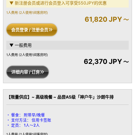
※ 为确保安静舒适的住宿体验，恕不接待12岁以下的儿童，敬请谅
▼ 新注册会员或进行会员登入可享受550JPY的优惠
解。
1人费用
(2人使用1间客房时)
61,820 JPY
～
会员登录 / 注册会员
▼ 一般费用
1人费用
(2人使用1间客房时)
62,370 JPY
～
详细内容 / 订房
【限量供应】~ 高级晚餐 ~ 品尝A5级「神户牛」沙朗牛排
餐食：
附带早/晚餐
支付方法：
信用卡签账
定员：
1人～2人
1人费用
(2人使用1间客房时)