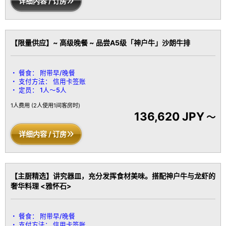
详细内容 / 订房
※ 为了让您享受宁静惬意的环境，本馆谢绝12岁以下的儿童入住，敬
请理解。
【限量供应】~ 高级晚餐 ~ 品尝A5级「神户牛」沙朗牛排
餐食：
附带早/晚餐
支付方法：
信用卡签账
定员：
1人～5人
1人费用
(2人使用1间客房时)
136,620 JPY
～
详细内容 / 订房
【主厨精选】讲究器皿，充分发挥食材美味。搭配神户牛与龙虾的
奢华料理 <雅怀石>
餐食：
附带早/晚餐
支付方法：
信用卡签账