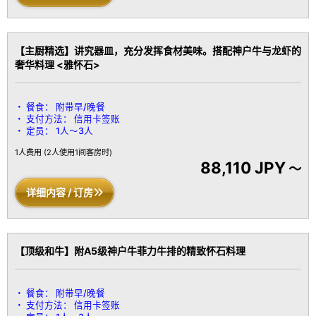
【主厨精选】讲究器皿，充分发挥食材美味。搭配神户牛与龙虾的
奢华料理 <雅怀石>
餐食：
附带早/晚餐
支付方法：
信用卡签账
定员：
1人～3人
1人费用
(2人使用1间客房时)
88,110 JPY
～
详细内容 / 订房
【顶级和牛】附A5级神户牛菲力牛排的精致怀石料理
餐食：
附带早/晚餐
支付方法：
信用卡签账