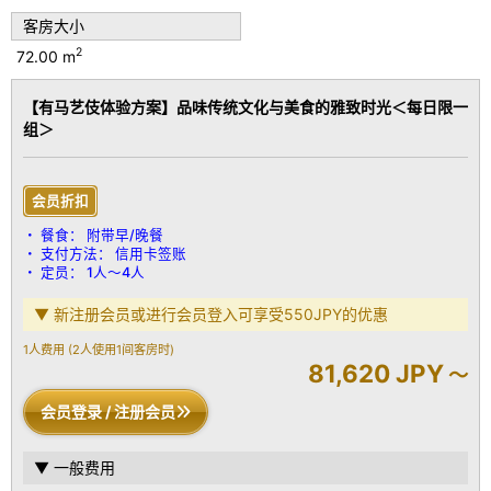
温泉可24小时使用。（※桑拿使用至中午12点）
客房大小
2
72.00 m
房间特色：
北欧干式桑拿
【有马艺伎体验方案】品味传统文化与美食的雅致时光＜每日限一
桧木冷水浴池
组＞
配备迷你吧
免费Wi-Fi
带加湿功能的空气净化器
提供意大利名牌 Ferragamo 洗浴用品
会员折扣
提供意大利 MARVIS 牙齿护理套装
餐食：
附带早/晚餐
提供土耳其 HAMAM 浴袍
支付方法：
信用卡签账
Simmons品牌双床
定员：
1人～4人
Sony 55英寸电视＆音响系统
▼ 新注册会员或进行会员登入可享受550JPY的优惠
客房设备：
带温水洗净功能的马桶 / 冷暖空调 / 电视 / 冰箱 / 吹风机
1人费用
(2人使用1间客房时)
81,620 JPY
～
※ 为了让您享受宁静的氛围，本馆谢绝接待12岁以下儿童，敬请谅
会员登录 / 注册会员
解。
▼ 一般费用