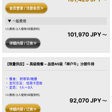
会员登录 / 注册会员
客房设备：
带温水洗净功能的马桶 / 冷暖空调 / 电视 / 冰箱
▼ 一般费用
※ 为了保证您享受宁静悠闲的氛围，本馆谢绝12岁以下的儿童入馆，
敬请谅解。
1人费用
(2人使用1间客房时)
101,970 JPY
～
详细内容 / 订房
【限量供应】~ 高级晚餐 ~ 品尝A5级「神户牛」沙朗牛排
餐食：
附带早/晚餐
支付方法：
信用卡签账
定员：
1人～3人
1人费用
(2人使用1间客房时)
92,070 JPY
～
详细内容 / 订房