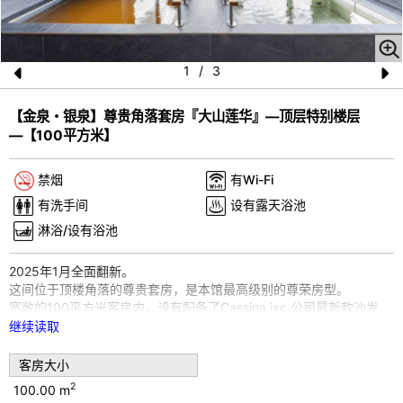
1
/
3
Pr
N
【金泉・银泉】尊贵角落套房『大山莲华』―顶层特别楼层
e
e
―【100平方米】
vi
xt
o
禁烟
有Wi-Fi
u
有洗手间
设有露天浴池
s
淋浴/设有浴池
2025年1月全面翻新。
这间位于顶楼角落的尊贵套房，是本馆最高级别的尊荣房型。
宽敞的100平方米客房内，设有配备了Cassina ixc.公司最新款沙发
“BRIDGE”的豪华客厅、
继续读取
配有Simmons品牌双床的卧室，以及由数寄屋建筑名匠精心打造、充
满雅致气息的日式房间。
客房大小
2
100.00 m
浴室内分别引入了在有马温泉中也非常稀有的金泉与银泉，您可以在