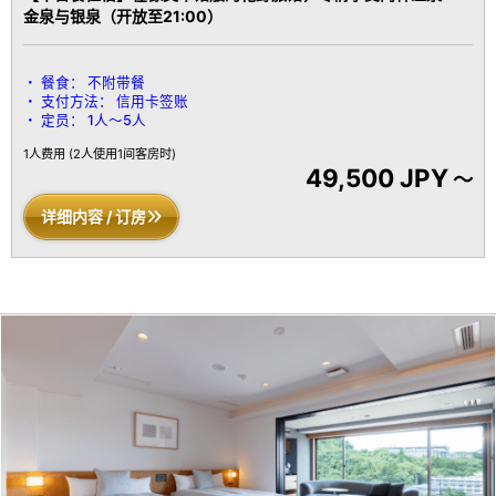
金泉与银泉（开放至21:00）
餐食：
不附带餐
支付方法：
信用卡签账
定员：
1人～5人
1人费用
(2人使用1间客房时)
49,500 JPY
～
详细内容 / 订房