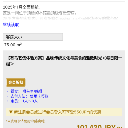
2025年1月全面翻新。
这是一间位于顶楼的本馆最顶级尊贵套房。
75平方米的客房内，设有配备Cassina ixc.公司豪华沙发的露台客
厅，
继续读取
并配有Simmons品牌双床的卧室。
客房大小
浴室内分别注入了在有马温泉也极为罕见的金泉和银泉两种温泉，您
2
75.00 m
可在任何时间尽情享受。
眼前是六甲山的壮丽景色，脚下可俯瞰有马温泉街，尽享奢华时光。
【有马艺伎体验方案】品味传统文化与美食的雅致时光＜每日限一
组＞
房间特色：
金泉＆银泉两种半露天温泉浴池
生物乙醇壁炉
Sony 42英寸电视
会员折扣
配备迷你吧
餐食：
附带早/晚餐
免费Wi-Fi
支付方法：
信用卡签账
带加湿功能的空气净化器
定员：
1人～3人
意大利名牌Ferragamo洗护用品
最新款Repronizer 107D Plus吹风机
▼ 新注册会员或进行会员登入可享受550JPY的优惠
意大利MARVIS牙齿护理套装
土耳其HAMAM浴袍
1人费用
(2人使用1间客房时)
101,420 JPY
Simmons品牌双床
～