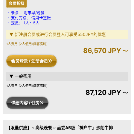
提供意大利MARVIS品牌的牙齿护理套装
会员折扣
提供土耳其HAMAM品牌的浴袍
餐食：
附带早/晚餐
Simmons品牌双床
支付方法：
信用卡签账
定员：
1人～5人
※ 为了让您享受宁静的氛围，本馆恕不接待12岁以下的儿童入住，敬
请谅解。
▼ 新注册会员或进行会员登入可享受550JPY的优惠
1人费用
(2人使用1间客房时)
86,570 JPY
～
会员登录 / 注册会员
▼ 一般费用
1人费用
(2人使用1间客房时)
87,120 JPY
～
详细内容 / 订房
【限量供应】~ 高级晚餐 ~ 品尝A5级「神户牛」沙朗牛排