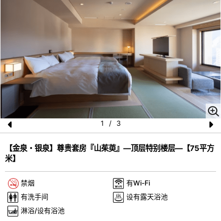
1
/
3
Pr
N
【金泉・银泉】尊贵套房『山茱萸』―顶层特别楼层―【75平方
e
e
米】
vi
xt
o
禁烟
有Wi-Fi
u
有洗手间
设有露天浴池
s
淋浴/设有浴池