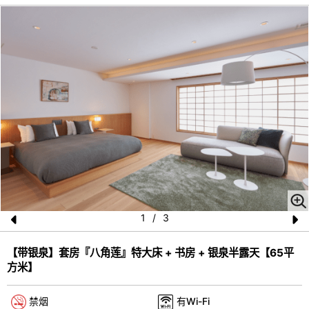
1
/
3
Pr
N
【带银泉】套房『八角莲』特大床 + 书房 + 银泉半露天【65平
e
e
方米】
vi
xt
o
禁烟
有Wi-Fi