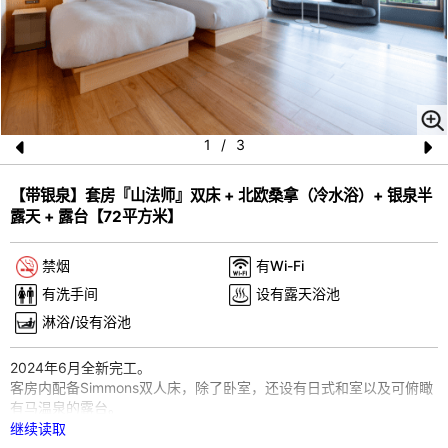
1
/
3
Pr
N
【带银泉】套房『山法师』双床 + 北欧桑拿（冷水浴）+ 银泉半
e
e
露天 + 露台【72平方米】
vi
xt
o
禁烟
有Wi-Fi
u
有洗手间
设有露天浴池
s
淋浴/设有浴池
2024年6月全新完工。
客房内配备Simmons双人床，除了卧室，还设有日式和室以及可俯瞰
有马温泉的露台。
浴室内除了使用银泉温泉，还配备了最多可容纳2人的北欧干式桑拿以
继续读取
及冷水浴池。