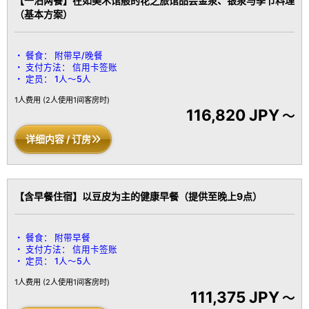
【一泊两餐】在如美术馆般的花之旅馆品尝金泉、银泉与季节料理
（基本方案）
餐食：
附带早/晚餐
支付方法：
信用卡签账
定员：
1人～5人
1人费用
(2人使用1间客房时)
116,820 JPY
～
详细内容 / 订房
【含早餐住宿】以豆皮为主的健康早餐（提供至晚上9点）
餐食：
附带早餐
支付方法：
信用卡签账
定员：
1人～5人
1人费用
(2人使用1间客房时)
111,375 JPY
～