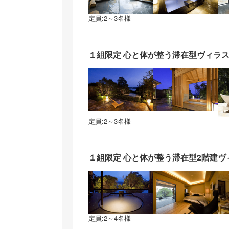
定員:2～3名様
１組限定 心と体が整う滞在型ヴィラスイ
定員:2～3名様
１組限定 心と体が整う滞在型2階建ヴィラ
定員:2～4名様