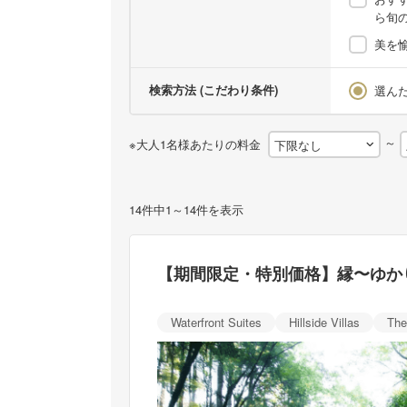
ら旬
美を愉
検索方法 (こだわり条件)
選ん
～
※大人1名様あたりの料金
14件中1～14件を表示
【期間限定・特別価格】縁〜ゆか
Waterfront Suites
Hillside Villas
The