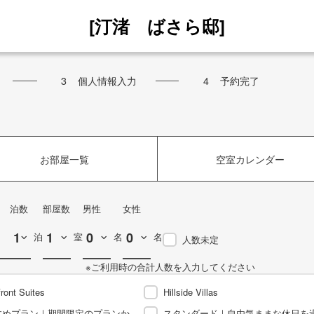
[汀渚 ばさら邸]
3
個人情報入力
4
予約完了
お部屋一覧
空室カレンダー
泊数
部屋数
男性
女性
泊
室
名
名
人数未定
※ご利用時の合計人数を入力してください
ront Suites
Hillside Villas
すめプラン｜期間限定のプランか
スタンダード｜自由気ままな休日を