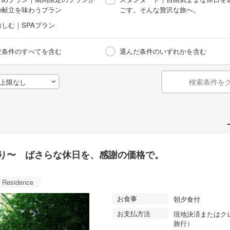
の献立を味わうプラン
ごす。そんな贅沢な旅へ。
しむ｜SPAプラン
だ条件のすべてを含む
選んだ条件のいずれかを含む
検索条件を
り〜 ばさらな休日を、感謝の価格で。
 Residence
お食事
朝夕食付
お支払方法
現地決済またはク
旅行）