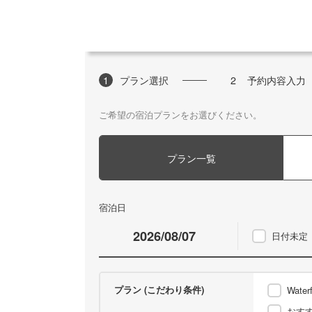
1
プラン選択
2
予約内容入力
ご希望の宿泊プランをお選びください。
プラン一覧
宿泊日
日付未定
プラン (こだわり条件)
Waterf
おす