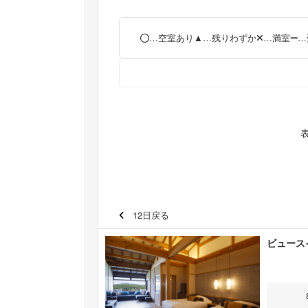
…空室あり
…残りわずか
…満室
…
12日戻る
ビュース