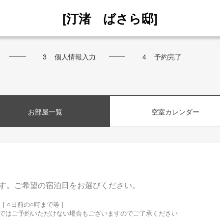
[汀渚 ばさら邸]
3
個人情報入力
4
予約完了
お部屋一覧
空室カレンダー
す。ご希望の宿泊日をお選びください。
 ○日前の○時まで等 ]
ではご予約いただけない場合もございますのでご了承ください