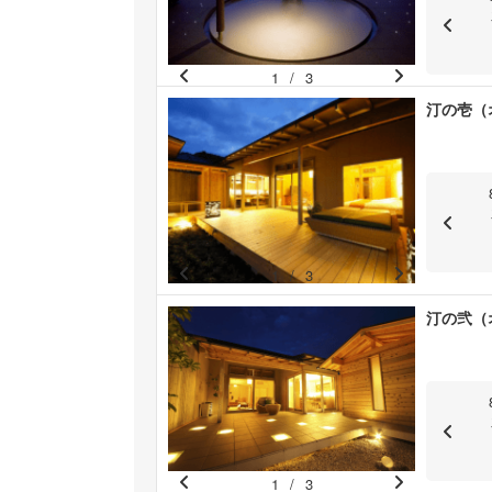
s
1
/
3
Pr
N
汀の壱（
e
e
vi
xt
o
u
s
1
/
3
Pr
N
汀の弐（
e
e
vi
xt
o
u
s
1
/
3