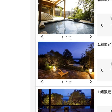
e
e
vi
xt
o
u
s
1
/
3
Pr
N
１組限定
e
e
vi
xt
o
u
s
1
/
3
Pr
N
１組限定
e
e
vi
xt
o
u