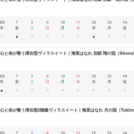
8/6
7
8
9
10
11
12
13
14
木
金
土
日
月
火
水
木
金
 心と体が整う滞在型ヴィラスイート｜海里はなれ 別邸 翔の冠（Shonok
8/6
7
8
9
10
11
12
13
14
木
金
土
日
月
火
水
木
金
 心と体が整う滞在型2階建ヴィラスイート｜海里はなれ 月の冠（Tukinok
8/6
7
8
9
10
11
12
13
14