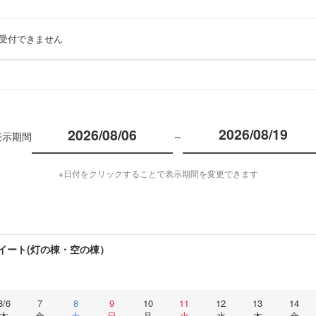
受付できません
2026/08/19
表示期間
～
※日付をクリックすることで表示期間を変更できます
イート(灯の棟・空の棟）
8/6
7
8
9
10
11
12
13
14
木
金
土
日
月
火
水
木
金