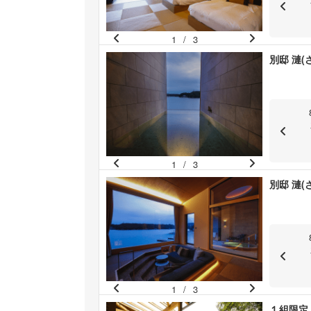
1
/
3
Pr
N
別邸 漣(
e
e
vi
xt
o
u
s
1
/
3
Pr
N
別邸 漣(
e
e
vi
xt
o
u
s
1
/
3
Pr
N
１組限定