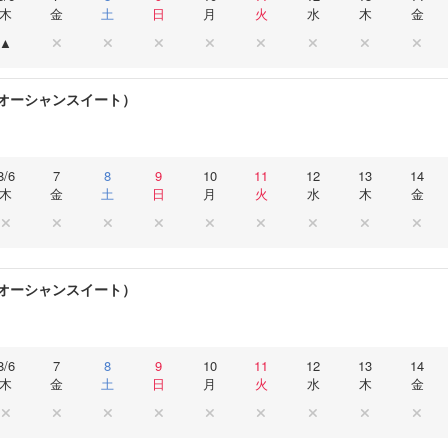
木
金
土
日
月
火
水
木
金
オーシャンスイート）
8/6
7
8
9
10
11
12
13
14
木
金
土
日
月
火
水
木
金
オーシャンスイート）
8/6
7
8
9
10
11
12
13
14
木
金
土
日
月
火
水
木
金