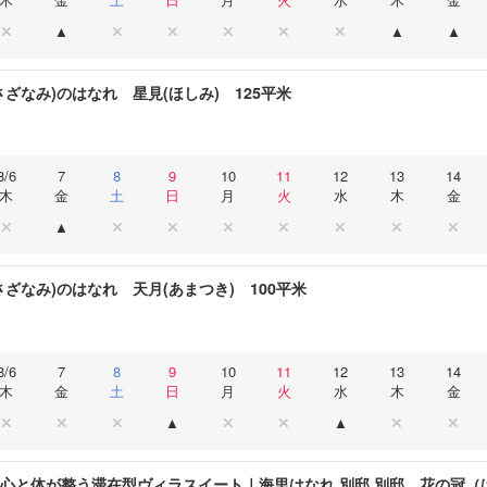
さざなみ)のはなれ 星見(ほしみ) 125平米
8/6
7
8
9
10
11
12
13
14
木
金
土
日
月
火
水
木
金
さざなみ)のはなれ 天月(あまつき) 100平米
8/6
7
8
9
10
11
12
13
14
木
金
土
日
月
火
水
木
金
 心と体が整う滞在型ヴィラスイート｜海里はなれ 別邸 別邸 花の冠（は