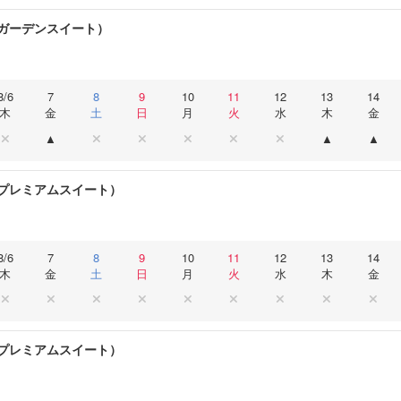
ガーデンスイート）
8/6
7
8
9
10
11
12
13
14
木
金
土
日
月
火
水
木
金
プレミアムスイート）
8/6
7
8
9
10
11
12
13
14
木
金
土
日
月
火
水
木
金
プレミアムスイート）