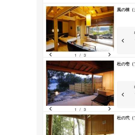
Pr
N
風の棟（
e
e
vi
xt
o
u
s
1
/
3
Pr
N
杜の壱（
e
e
vi
xt
o
u
s
1
/
3
Pr
N
杜の弐（
e
e
vi
xt