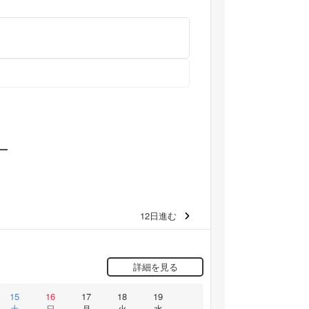
12日進む
詳細を見る
15
16
17
18
19
土
日
月
火
水