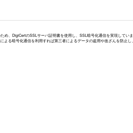
め、DigiCertのSSLサーバ証明書を使用し、SSL暗号化通信を実現し
Lによる暗号化通信を利用すれば第三者によるデータの盗用や改ざんを防止し