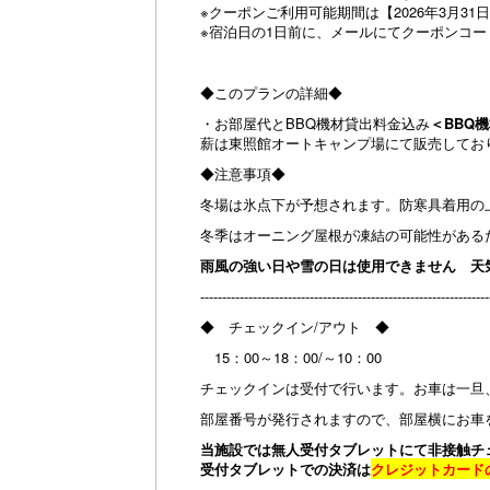
※クーポンご利用可能期間は【2026年3月3
※宿泊日の1日前に、メールにてクーポンコ
◆このプランの詳細◆
・お部屋代とBBQ機材貸出料金込み
＜BBQ
薪は東照館オートキャンプ場にて販売してお
◆注意事項◆
冬場は氷点下が予想されます。防寒具着用の
冬季はオーニング屋根が凍結の可能性がある
雨風の強い日や雪の日は使用できません 天
------------------------------------------------------------------
◆ チェックイン/アウト ◆
15：00～18：00/～10：00
チェックインは受付で行います。お車は一旦
部屋番号が発行されますので、部屋横にお車
当施設では無人受付タブレットにて非接触チ
受付タブレットでの決済は
クレジットカード
------------------------------------------------------------------