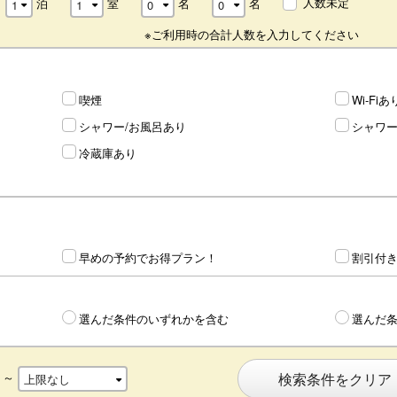
人数未定
泊
室
名
名
※ご利用時の合計人数を入力してください
喫煙
Wi-Fiあ
シャワー/お風呂あり
シャワ
冷蔵庫あり
早めの予約でお得プラン！
割引付き
選んだ条件のいずれかを含む
選んだ
～
検索条件をクリア