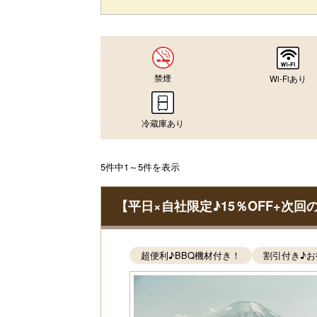
禁煙
Wi-Fiあり
冷蔵庫あり
5件中1～5件を表示
【平日×自社限定♪15％OFF+次回
超便利♪BBQ機材付き！
割引付き♪お