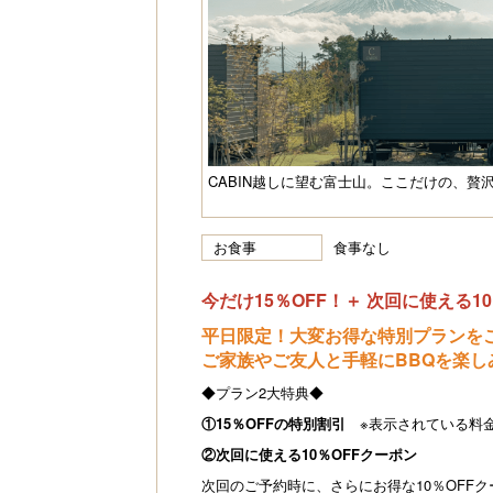
CABIN越しに望む富士山。ここだけの、贅
お食事
食事なし
今だけ15％OFF！＋ 次回に使える1
平日限定！大変お得な特別プランを
ご家族やご友人と手軽にBBQを楽し
◆プラン2大特典◆
①15％OFFの特別割引
※表示されている料金
②次回に使える10％OFFクーポン
次回のご予約時に、さらにお得な10％OFF